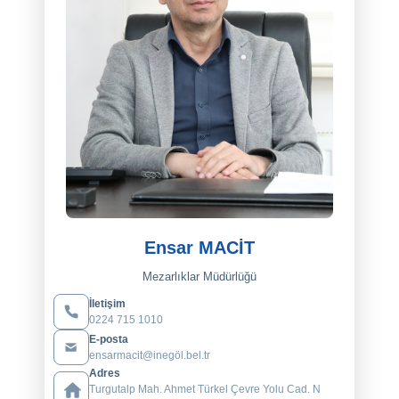
Ensar MACİT
Mezarlıklar Müdürlüğü
İletişim
0224 715 1010
E-posta
ensarmacit@inegöl.bel.tr
Adres
Turgutalp Mah. Ahmet Türkel Çevre Yolu Cad. N