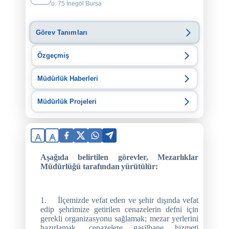
o: 75 İnegöl Bursa
Görev Tanımları
Özgeçmiş
Müdürlük Haberleri
Müdürlük Projeleri
A
A
Aşağıda
belirtilen
görevler,
Mezarlıklar
Müdürlüğü
tarafından
yürütülür:
1.
İlçemizde vefat eden ve şehir dışında vefat
edip şehrimize getirilen cenazelerin defni için
gerekli organizasyonu sağlamak; mezar yerlerini
hazırlamak, cenazelere gasilhane hizmeti