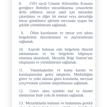
8.
1593 sayılı Umumi Hıfzıssıhha Kanunu
gereğince Belediye mezarlıklarına cenazelerin
defin edilmesi, mezar nakli için mezardan
çıkarılması ve diğer bir mezar veya mezarlığa
tekrar gömülmesi işlerinin mevzuata uygun bir
şe­kilde yürütülmesini sağlamak.
9.
Ölüm kayıtlarının ve mezar yeri tahsis
belgelerinin düzenlenmesi ve arşivlenmesini
sağlamak.
10.
Arşivde bulunan eski belgelerin düzenli
saklanmasını ve bu belgelerin bilgisayar
ortamına aktarılarak, Mezarlık Bilgi Sistemi’nin
oluşmasını ve yürütülmesini sağlamak.
11.
Vatandaşlardan ve kamu kurum ve
kuruluşlarından gelen taleplerin, Müdürlüğün
görev ve yetki alanına giren konularda, mevzuat
çerçevesinde çözüme ulaştırılmasını sağlamak.
12.
Görev alanı içindeki mal ve hizmet
alımlarının ihale yolu ile teminini sağlamak.
13.
Mezarlıklarda bulunan ve budanması gerekli