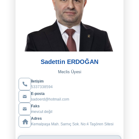
Sadettin ERDOĞAN
Meclis Üyesi
İletişim
5337338594
E-posta
sadoerd@hotmail.com
Faks
mevcut değil
Adres
Kemalpaşa Mah. Sarnıç Sok. No:4 Taşören Sitesi