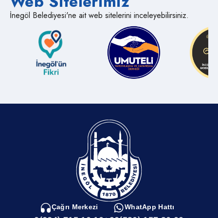
Web Sitelerimiz
İnegöl Belediyesi'ne ait web sitelerini inceleyebilirsiniz.
Encümen Üyeleri
Etik Komisyonu
Yönergeler
KMS Mevzuat
Encümen Kararları
Yönetmelikler
Çağrı Merkezi
WhatApp Hattı