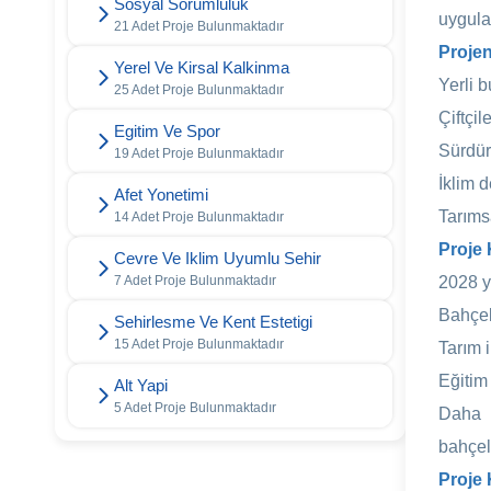
Sosyal Sorumluluk
uygula
21 Adet Proje Bulunmaktadır
Projen
Yerel Ve Kirsal Kalkinma
Yerli 
25 Adet Proje Bulunmaktadır
Çiftçil
Egitim Ve Spor
Sürdür
19 Adet Proje Bulunmaktadır
İklim d
Afet Yonetimi
Tarıms
14 Adet Proje Bulunmaktadır
Proje 
Cevre Ve Iklim Uyumlu Sehir
7 Adet Proje Bulunmaktadır
2028 y
Bahçel
Sehirlesme Ve Kent Estetigi
15 Adet Proje Bulunmaktadır
Tarım i
Eğitim 
Alt Yapi
5 Adet Proje Bulunmaktadır
Daha 
bahçel
Proje 