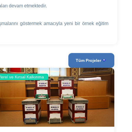
aları devam etmektedir.
lışmalarını göstermek amacıyla yeni bir örnek eğitim
Tüm Projeler
Yerel ve Kırsal Kalkınma