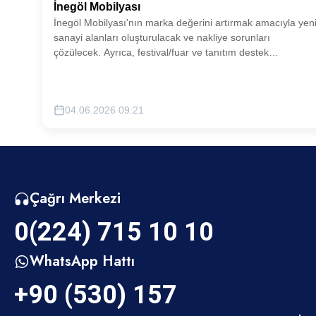
İnegöl Mobilyası
İnegöl Mobilyası'nın marka değerini artırmak amacıyla yen
sanayi alanları oluşturulacak ve nakliye sorunları
çözülecek. Ayrıca, festival/fuar ve tanıtım destek
çalışmalarıyla tesisleşme ve modernizasyon koordinasyon
güçlendirilecektir.
04.06.2026 09:21
Çağrı Merkezi
0(224) 715 10 10
WhatsApp Hattı
+90 (530) 157