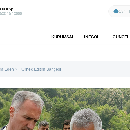
atsApp
13° - 
 530 157 3000
KURUMSAL
İNEGÖL
GÜNCEL
m Eden
Örnek Eğitim Bahçesi
>