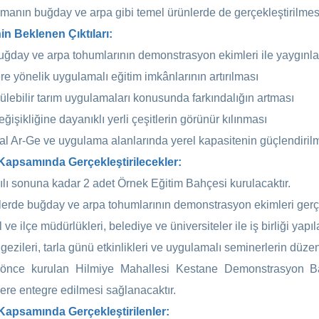
manın buğday ve arpa gibi temel ürünlerde de gerçekleştirilmesi
in Beklenen Çıktıları:
buğday ve arpa tohumlarının demonstrasyon ekimleri ile yaygınlaş
ere yönelik uygulamalı eğitim imkânlarının artırılması
ülebilir tarım uygulamaları konusunda farkındalığın artması
eğişikliğine dayanıklı yerli çeşitlerin görünür kılınması
al Ar-Ge ve uygulama alanlarında yerel kapasitenin güçlendiril
Kapsamında Gerçekleştirilecekler:
ılı sonuna kadar 2 adet Örnek Eğitim Bahçesi kurulacaktır.
erde buğday ve arpa tohumlarının demonstrasyon ekimleri gerçek
l ve ilçe müdürlükleri, belediye ve üniversiteler ile iş birliği yapıl
gezileri, tarla günü etkinlikleri ve uygulamalı seminerlerin düze
önce kurulan Hilmiye Mahallesi Kestane Demonstrasyon Ba
ere entegre edilmesi sağlanacaktır.
Kapsamında Gerçekleştirilenler: