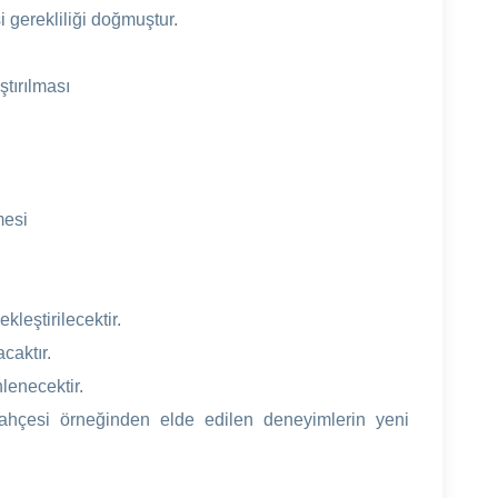
 gerekliliği doğmuştur.
tırılması
mesi
leştirilecektir.
acaktır.
nlenecektir.
hçesi örneğinden elde edilen deneyimlerin yeni