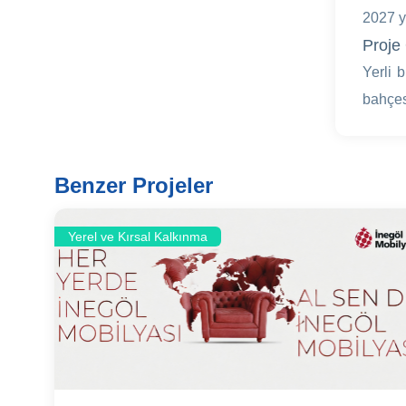
2027 y
Proje 
Yerli 
bahçes
Benzer Projeler
Yerel ve Kırsal Kalkınma