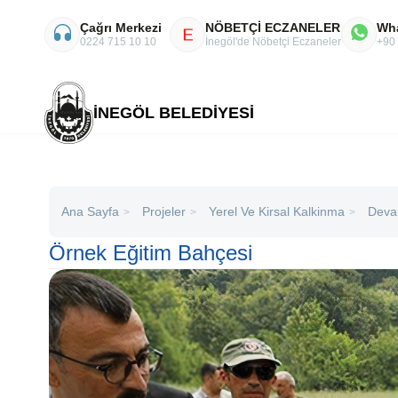
Çağrı Merkezi
NÖBETÇİ ECZANELER
Wh
E
0224 715 10 10
İnegöl'de Nöbetçi Eczaneler
+90
İNEGÖL BELEDİYESİ
Ana Sayfa
Projeler
Yerel Ve Kirsal Kalkinma
Deva
>
>
>
Örnek Eğitim Bahçesi