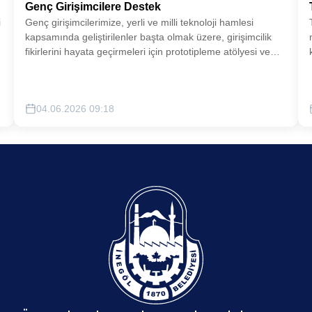
Genç Girişimcilere Destek
i
Genç girişimcilerimize, yerli ve milli teknoloji hamlesi
kapsamında geliştirilenler başta olmak üzere, girişimcilik
fikirlerini hayata geçirmeleri için prototipleme atölyesi ve
u
satış pazarlama ağı konularında destekler sunulacaktır.
04.06.2026 09:18