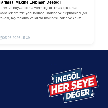
Tarımsal Makine Ekipman Desteği
Tarım ve hayvancılıkta verimliliği artırmak için kırsal
mahallelerimizde yeni tarımsal makine ve ekipmanları (arı
kovanı, taş toplama ve kırma makinesi, salça ve ceviz
soyma makineleri, hayvan yıkama havuzu) çiftçilerimizle
buluşturulacaktır.
05.05.2026 15:39