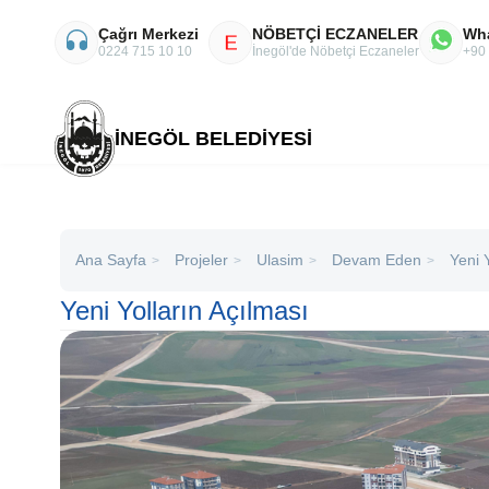
Çağrı Merkezi
NÖBETÇİ ECZANELER
Wh
E
0224 715 10 10
İnegöl'de Nöbetçi Eczaneler
+90
İNEGÖL BELEDİYESİ
Ana Sayfa
Projeler
Ulasim
Devam Eden
Yeni 
>
>
>
>
Yeni Yolların Açılması