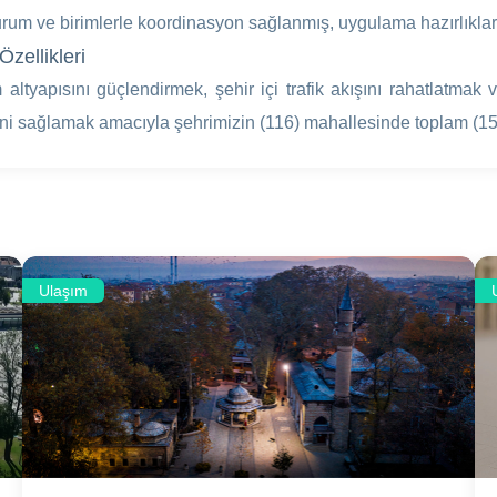
kurum ve birimlerle koordinasyon sağlanmış, uygulama hazırlıkları 
Özellikleri
 altyapısını güçlendirmek, şehir içi trafik akışını rahatlatmak
ni sağlamak amacıyla şehrimizin (116) mahallesinde toplam (150
Ulaşım