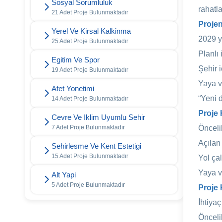
Sosyal Sorumluluk
rahatl
21 Adet Proje Bulunmaktadır
Projen
Yerel Ve Kirsal Kalkinma
2029 y
25 Adet Proje Bulunmaktadır
Planlı
Egitim Ve Spor
Şehir i
19 Adet Proje Bulunmaktadır
Yaya ve
Afet Yonetimi
“Yeni 
14 Adet Proje Bulunmaktadır
Proje 
Cevre Ve Iklim Uyumlu Sehir
7 Adet Proje Bulunmaktadır
Öncelik
Açılan
Sehirlesme Ve Kent Estetigi
15 Adet Proje Bulunmaktadır
Yol ça
Yaya ve
Alt Yapi
5 Adet Proje Bulunmaktadır
Proje 
İhtiya
Öncelik