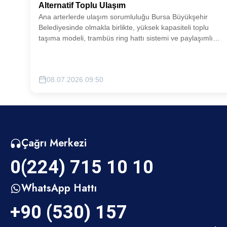
Alternatif Toplu Ulaşım
Ana arterlerde ulaşım sorumluluğu Bursa Büyükşehir
Belediyesinde olmakla birlikte, yüksek kapasiteli toplu
taşıma modeli, trambüs ring hattı sistemi ve paylaşımlı
yolculuk uygulamaları (e-scooter, e-bike vb.) gibi yenilikçi
ulaşım çözümleri ilgili paydaş kurumlarla koordineli olarak
şehrimize kazandırılacaktır.
08.07.2026 09:50
Çağrı Merkezi
0(224) 715 10 10
WhatsApp Hattı
+90 (530) 157