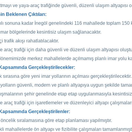
atmayı ve yaya-araç trafiğinde güvenli, düzenli ulaşım altyapısı 
in Beklenen Çıktıları:
ılı sonuna kadar İnegöl genelindeki 116 mahallede toplam 150 k
 imar bölgelerinde kesintisiz ulaşım sağlanacaktır.
çi trafik akışı rahatlatılacaktır.
 araç trafiği için daha güvenli ve düzenli ulaşım altyapısı oluştu
dönemimizde merkez mahallelerde açılmamış planlı imar yolu kal
Kapsamında Gerçekleştirilecekler:
 sırasına göre yeni imar yollarının açılması gerçekleştirilecektir.
 yolların güvenli, modern ve planlı altyapıya uygun şekilde tam
lışmalarının şehir genelinde etap etap uygulanmasıyla kesintisiz 
 araç trafiği için işaretlemeler ve düzenleyici altyapı çalışmaları
Kapsamında Gerçekleştirilenler:
ç öncelik sıralamasına göre etap planlaması yapılmıştır.
li mahallelerde ön altyapı ve fizibilite çalışmaları tamamlanmıştı