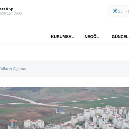
atsApp
25° - 
 530 157 3000
KURUMSAL
İNEGÖL
GÜNCEL
Yolların Açılması