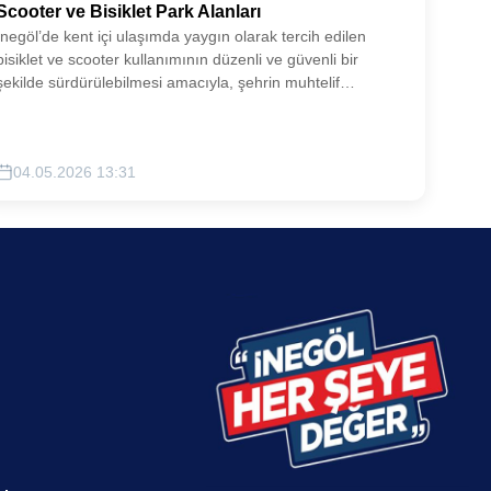
Scooter ve Bisiklet Park Alanları
İnegöl’de kent içi ulaşımda yaygın olarak tercih edilen
bisiklet ve scooter kullanımının düzenli ve güvenli bir
şekilde sürdürülebilmesi amacıyla, şehrin muhtelif
noktalarında bisiklet ve scooter park alanları
oluşturulacaktır.
04.05.2026 13:31