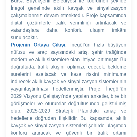
Bursa Büyükşehir Belediyesi ile koordineli şekilde
İnegöl genelinde akıllı kavşak ve sinyalizasyon
çalışmalarımız devam etmektedir. Proje kapsamında
dijital çözümlerle trafik verimliliği artırılacak ve
vatandaşlara daha konforlu ulaşım imkânı
sunulacaktır.
Projenin Ortaya Çıkışı:
İnegöl’ün hızla büyüyen
nüfusu ve araç sayısındaki artış, şehir trafiğinde
modern ve akıllı sistemlere olan ihtiyacı artırmıştır. Bu
doğrultuda, trafik akışını optimize edecek, bekleme
sürelerini azaltacak ve kaza riskini minimuma
indirecek akıllı kavşak ve sinyalizasyon sistemlerinin
yaygınlaştırılması hedeflenmiştir. Proje, İnegöl’ün
2029 Vizyonu Çalıştayı’nda yapılan anketler, bire bir
görüşmeler ve oturumlar doğrultusunda geliştirilmiş
olup, 2025-2029 Stratejik Plan’daki amaç ve
hedeflerle doğrudan ilişkilidir. Bu kapsamda, akıllı
kavşak ve sinyalizasyon sistemleri şehirde ulaşımda
konforu artıracak ve güvenli bir trafik ortamı