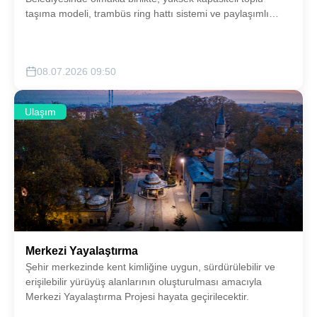
taşıma modeli, trambüs ring hattı sistemi ve paylaşımlı
yolculuk uygulamaları (e-scooter, e-bike vb.) gibi yenilikçi
ulaşım çözümleri ilgili paydaş kurumlarla koordineli olarak
şehrimize kazandırılacaktır.
08.07.2026 09:50
Ulaşım
Merkezi Yayalaştırma
Şehir merkezinde kent kimliğine uygun, sürdürülebilir ve
erişilebilir yürüyüş alanlarının oluşturulması amacıyla
Merkezi Yayalaştırma Projesi hayata geçirilecektir.