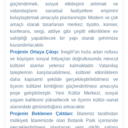
güçlendirmek, sosyal etkileşimi artırmak ve
vatandaşların sanatsal faaliyetlere erişimini
kolaylaştırmak amacıyla planlanmıştır. Modern ve çok
amaçlı olarak tasarlanan merkez; tiyatro, konser,
konferans, sergi, atölye gibi çeşitli etkinliklere ev
sahipliği yapabilecek bir yapı olarak şehrimize
kazandırılacaktır.
Projenin Ortaya Çıkışı:
İnegöl’ün hızla artan nüfusu
ve büyüyen sosyal ihtiyaçları doğrultusunda mevcut
kültürel alanlar yetersiz kalmaktadır. Vatandaş
taleplerinin karşılanabilmesi, kültürel etkinliklerin
daha kapsamlı şekilde gerçekleştirilebilmesi ve
ilçenin kültürel kimliğinin güçlendirilmesi amacıyla
proje geliştirilmiştir. Yeni Kültür Merkezi, sosyal
yaşam kalitesini yükseltecek ve ilçenin kültür–sanat
alanındaki görünürlüğünü artıracaktır.
Projenin Beklenen Çıktıları:
İdaremiz tarafından
mülkiyeti İdaremizde olan Botanik Park içerisinde
gerçekleştirilmesi planlanan yeni nikâh salonu