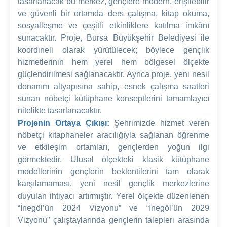
tasarlanacak bu merkez, gençlere modern, erişilebilir
ve güvenli bir ortamda ders çalışma, kitap okuma,
sosyalleşme ve çeşitli etkinliklere katılma imkânı
sunacaktır. Proje, Bursa Büyükşehir Belediyesi ile
koordineli olarak yürütülecek; böylece gençlik
hizmetlerinin hem yerel hem bölgesel ölçekte
güçlendirilmesi sağlanacaktır. Ayrıca proje, yeni nesil
donanım altyapısına sahip, esnek çalışma saatleri
sunan nöbetçi kütüphane konseptlerini tamamlayıcı
nitelikte tasarlanacaktır.
Projenin Ortaya Çıkışı:
Şehrimizde hizmet veren
nöbetçi kitaphaneler aracılığıyla sağlanan öğrenme
ve etkileşim ortamları, gençlerden yoğun ilgi
görmektedir. Ulusal ölçekteki klasik kütüphane
modellerinin gençlerin beklentilerini tam olarak
karşılamaması, yeni nesil gençlik merkezlerine
duyulan ihtiyacı artırmıştır. Yerel ölçekte düzenlenen
“İnegöl’ün 2024 Vizyonu” ve “İnegöl’ün 2029
Vizyonu” çalıştaylarında gençlerin talepleri arasında