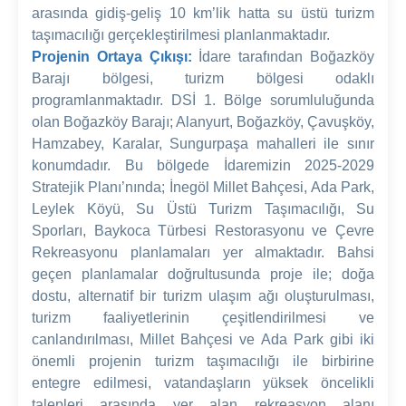
arasında gidiş-geliş 10 km’lik hatta su üstü turizm
taşımacılığı gerçekleştirilmesi planlanmaktadır.
Projenin Ortaya Çıkışı:
İdare tarafından Boğazköy
Barajı bölgesi, turizm bölgesi odaklı
programlanmaktadır. DSİ 1. Bölge sorumluluğunda
olan Boğazköy Barajı; Alanyurt, Boğazköy, Çavuşköy,
Hamzabey, Karalar, Sungurpaşa mahalleri ile sınır
konumdadır. Bu bölgede İdaremizin 2025-2029
Stratejik Planı’nında; İnegöl Millet Bahçesi, Ada Park,
Leylek Köyü, Su Üstü Turizm Taşımacılığı, Su
Sporları, Baykoca Türbesi Restorasyonu ve Çevre
Rekreasyonu planlamaları yer almaktadır. Bahsi
geçen planlamalar doğrultusunda proje ile; doğa
dostu, alternatif bir turizm ulaşım ağı oluşturulması,
turizm faaliyetlerinin çeşitlendirilmesi ve
canlandırılması, Millet Bahçesi ve Ada Park gibi iki
önemli projenin turizm taşımacılığı ile birbirine
entegre edilmesi, vatandaşların yüksek öncelikli
talepleri arasında yer alan rekreasyon alanı