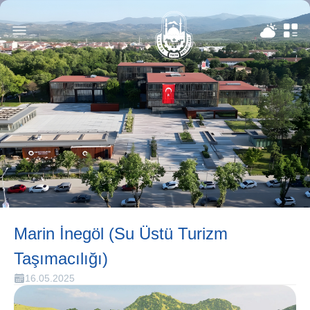
Marin İnegöl (Su Üstü Turizm
Taşımacılığı)
16.05.2025