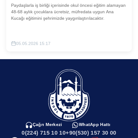
Paydaşlarla iş birliği içerisinde okul öncesi eğitim alamayan
48-68 aylık çocuklara ücretsiz, müfredata uygun Ana
Kucağı eğitimini şehrimizde yaygınlaştırılacaktır.
05.05.2026 15:17
Çağrı Merkezi
WhatApp Hattı
0(224) 715 10 10
+90(530) 157 30 00