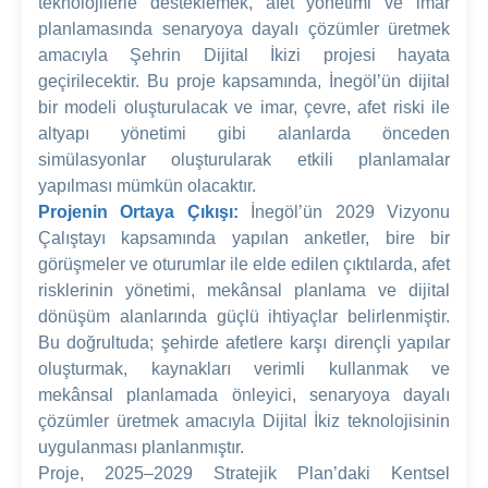
teknolojilerle desteklemek, afet yönetimi ve imar
planlamasında senaryoya dayalı çözümler üretmek
amacıyla Şehrin Dijital İkizi projesi hayata
geçirilecektir. Bu proje kapsamında, İnegöl’ün dijital
bir modeli oluşturulacak ve imar, çevre, afet riski ile
altyapı yönetimi gibi alanlarda önceden
simülasyonlar oluşturularak etkili planlamalar
yapılması mümkün olacaktır.
Projenin Ortaya Çıkışı:
İnegöl’ün 2029 Vizyonu
Çalıştayı kapsamında yapılan anketler, bire bir
görüşmeler ve oturumlar ile elde edilen çıktılarda, afet
risklerinin yönetimi, mekânsal planlama ve dijital
dönüşüm alanlarında güçlü ihtiyaçlar belirlenmiştir.
Bu doğrultuda; şehirde afetlere karşı dirençli yapılar
oluşturmak, kaynakları verimli kullanmak ve
mekânsal planlamada önleyici, senaryoya dayalı
çözümler üretmek amacıyla Dijital İkiz teknolojisinin
uygulanması planlanmıştır.
Proje, 2025–2029 Stratejik Plan’daki Kentsel