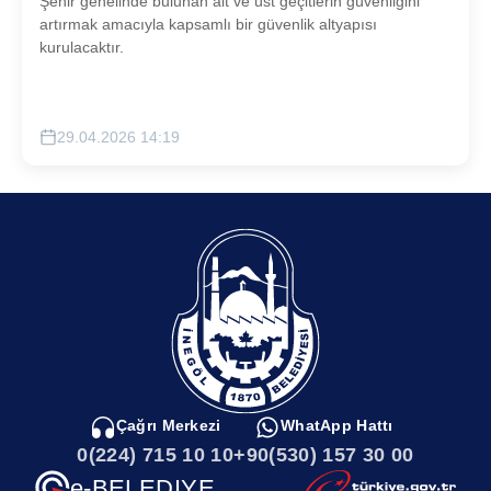
Şehir genelinde bulunan alt ve üst geçitlerin güvenliğini
artırmak amacıyla kapsamlı bir güvenlik altyapısı
kurulacaktır.
29.04.2026 14:19
Çağrı Merkezi
WhatApp Hattı
0(224) 715 10 10
+90(530) 157 30 00
e-BELEDIYE