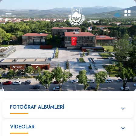
FOTOĞRAF ALBÜMLERİ
VİDEOLAR