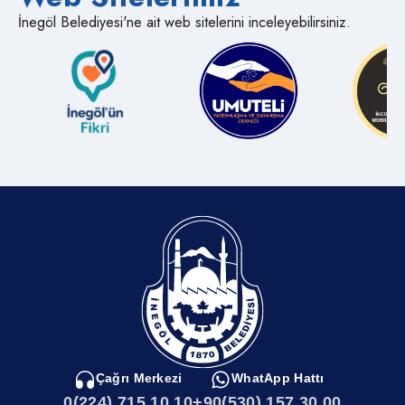
İnegöl Belediyesi'ne ait web sitelerini inceleyebilirsiniz.
Çağrı Merkezi
WhatApp Hattı
0(224) 715 10 10
+90(530) 157 30 00