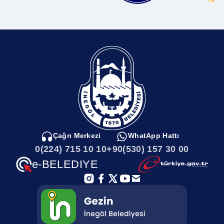
Komisyon Raporları
Temizlik İşleri Müdürlüğü
Bilgi Güvenliği Politikası
Veteriner İşleri Müdürlüğü
Hassas Görevler Listesi
Yazı İşleri Müdürlüğü
Eylem Planları
Zabıta Müdürlüğü
Çağrı Merkezi
WhatApp Hattı
0(224) 715 10 10
+90(530) 157 30 00
İstatistik Raporları
Ortak Görevler
e-BELEDIYE
Banka Hesap Numaraları
Çalıştay Raporları