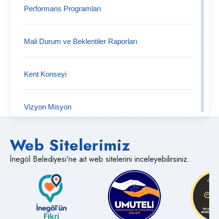
Performans Programları
Mali Hizmetler Müdürlüğü
Mali Durum ve Beklentiler Raporları
Mezarlık İşleri Müdürlüğü
Kent Konseyi
Muhtarlık İşleri Müdürlüğü
Vizyon Misyon
Park ve Bahçeler Müdürlüğü
Web Sitelerimiz
Organizasyon Şeması
Ruhsat ve Denetim Müdürlüğü
İnegöl Belediyesi'ne ait web sitelerini inceleyebilirsiniz.
Kalite Politikalarımız
Sosyal Yardım İşleri Müdürlüğü
Web Sitesi Gizlilik Politikası
Strateji Geliştirme Müdürlüğü