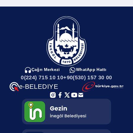
Komisyon Raporları
Bilgi Güvenliği Politikası
Hassas Görevler Listesi
Eylem Planları
Çağrı Merkezi
WhatApp Hattı
0(224) 715 10 10
+90(530) 157 30 00
İstatistik Raporları
e-BELEDIYE
Banka Hesap Numaraları
Çalıştay Raporları