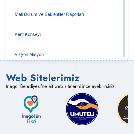
Mali Durum ve Beklentiler Raporları
Kent Konseyi
Vizyon Misyon
Web Sitelerimiz
Organizasyon Şeması
İnegöl Belediyesi'ne ait web sitelerini inceleyebilirsiniz.
Kalite Politikalarımız
Web Sitesi Gizlilik Politikası