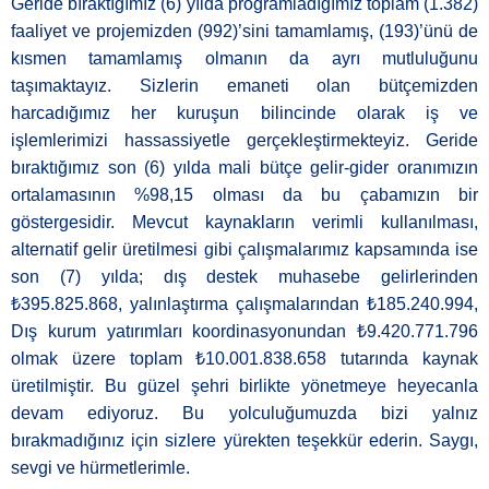
Geride bıraktığımız (6) yılda programladığımız toplam (1.382)
faaliyet ve projemizden (992)’sini tamamlamış, (193)’ünü de
kısmen tamamlamış olmanın da ayrı mutluluğunu
taşımaktayız. Sizlerin emaneti olan bütçemizden
harcadığımız her kuruşun bilincinde olarak iş ve
işlemlerimizi hassassiyetle gerçekleştirmekteyiz. Geride
bıraktığımız son (6) yılda mali bütçe gelir-gider oranımızın
ortalamasının %98,15 olması da bu çabamızın bir
göstergesidir. Mevcut kaynakların verimli kullanılması,
alternatif gelir üretilmesi gibi çalışmalarımız kapsamında ise
son (7) yılda; dış destek muhasebe gelirlerinden
₺395.825.868, yalınlaştırma çalışmalarından ₺185.240.994,
Dış kurum yatırımları koordinasyonundan ₺9.420.771.796
olmak üzere toplam ₺10.001.838.658 tutarında kaynak
üretilmiştir. Bu güzel şehri birlikte yönetmeye heyecanla
devam ediyoruz. Bu yolculuğumuzda bizi yalnız
bırakmadığınız için sizlere yürekten teşekkür ederin. Saygı,
sevgi ve hürmetlerimle.