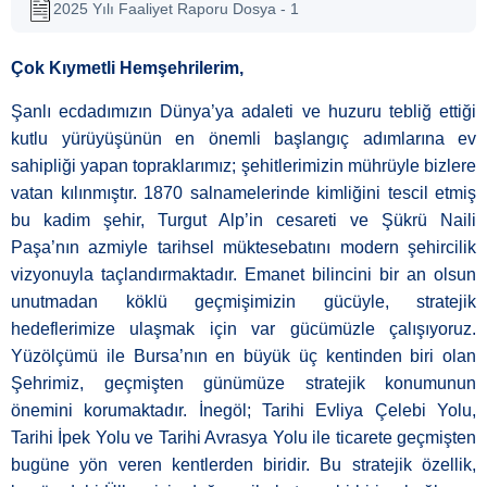
2025 Yılı Faaliyet Raporu Dosya - 1
Çok Kıymetli Hemşehrilerim,
Şanlı ecdadımızın Dünya’ya adaleti ve huzuru tebliğ ettiği
kutlu yürüyüşünün en önemli başlangıç adımlarına ev
sahipliği yapan topraklarımız; şehitlerimizin mührüyle bizlere
vatan kılınmıştır. 1870 salnamelerinde kimliğini tescil etmiş
bu kadim şehir, Turgut Alp’in cesareti ve Şükrü Naili
Paşa’nın azmiyle tarihsel müktesebatını modern şehircilik
vizyonuyla taçlandırmaktadır. Emanet bilincini bir an olsun
unutmadan köklü geçmişimizin gücüyle, stratejik
hedeflerimize ulaşmak için var gücümüzle çalışıyoruz.
Yüzölçümü ile Bursa’nın en büyük üç kentinden biri olan
Şehrimiz, geçmişten günümüze stratejik konumunun
önemini korumaktadır. İnegöl; Tarihi Evliya Çelebi Yolu,
Tarihi İpek Yolu ve Tarihi Avrasya Yolu ile ticarete geçmişten
bugüne yön veren kentlerden biridir. Bu stratejik özellik,