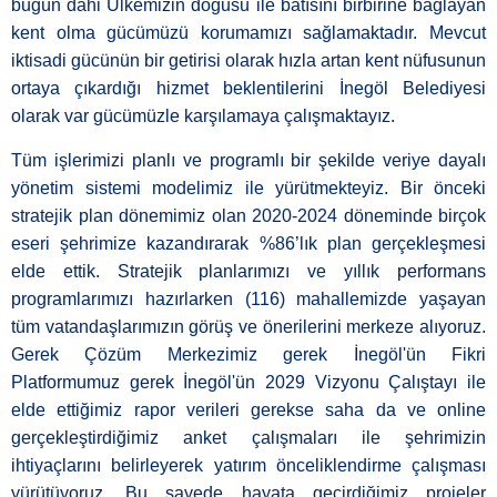
bugün dahi Ülkemizin doğusu ile batısını birbirine bağlayan
kent olma gücümüzü korumamızı sağlamaktadır. Mevcut
iktisadi gücünün bir getirisi olarak hızla artan kent nüfusunun
ortaya çıkardığı hizmet beklentilerini İnegöl Belediyesi
olarak var gücümüzle karşılamaya çalışmaktayız.
Tüm işlerimizi planlı ve programlı bir şekilde veriye dayalı
yönetim sistemi modelimiz ile yürütmekteyiz. Bir önceki
stratejik plan dönemimiz olan 2020-2024 döneminde birçok
eseri şehrimize kazandırarak %86’lık plan gerçekleşmesi
elde ettik. Stratejik planlarımızı ve yıllık performans
programlarımızı hazırlarken (116) mahallemizde yaşayan
tüm vatandaşlarımızın görüş ve önerilerini merkeze alıyoruz.
Gerek Çözüm Merkezimiz gerek İnegöl'ün Fikri
Platformumuz gerek İnegöl'ün 2029 Vizyonu Çalıştayı ile
elde ettiğimiz rapor verileri gerekse saha da ve online
gerçekleştirdiğimiz anket çalışmaları ile şehrimizin
ihtiyaçlarını belirleyerek yatırım önceliklendirme çalışması
yürütüyoruz. Bu sayede hayata geçirdiğimiz projeler