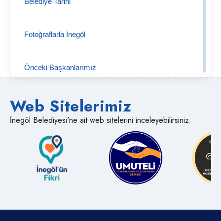
Belediye Tarihi
Tahtaköprü Mahallesi
Fotoğraflarla İnegöl
Şipali Mahallesi
Önceki Başkanlarımız
Şehitler Mahallesi
Web Sitelerimiz
Semt Pazarları
Süpürtü Mahallesi
İnegöl Belediyesi'ne ait web sitelerini inceleyebilirsiniz.
Medya İnegöl
Sülüklügöl Mahallesi
Muhtarlıklar
Süle Mahallesi
Kent Müzesi
Sungurpaşa Mahallesi