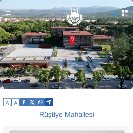
A
A
Rüştiye Mahallesi