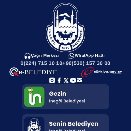
Sayılarla İnegöl
Sultaniye Mahallesi
Kamu Kurumları
Sulhiye Mahallesi
İnegölde Gezilecek Yerler
Soğukdere Mahallesi
Çağrı Merkezi
WhatApp Hattı
0(224) 715 10 10
+90(530) 157 30 00
İnegöl Haritası
Sarıpınar Mahallesi
e-BELEDIYE
İlçemizi Tanıyalım
Saadet Mahallesi
Afet Toplanma Alanları
Paşaören Mahallesi
Parklarımız
Özlüce Mahallesi