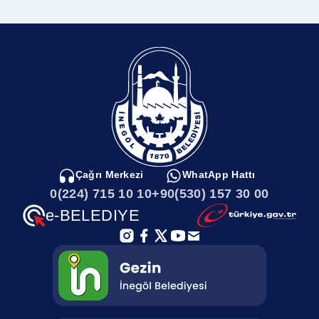
Kent Müzesi
Sungurpaşa Mahallesi
Sayılarla İnegöl
Sultaniye Mahallesi
Kamu Kurumları
Sulhiye Mahallesi
İnegölde Gezilecek Yerler
Soğukdere Mahallesi
Çağrı Merkezi
WhatApp Hattı
0(224) 715 10 10
+90(530) 157 30 00
İnegöl Haritası
Sarıpınar Mahallesi
e-BELEDIYE
İlçemizi Tanıyalım
Saadet Mahallesi
Afet Toplanma Alanları
Rüştiye Mahallesi