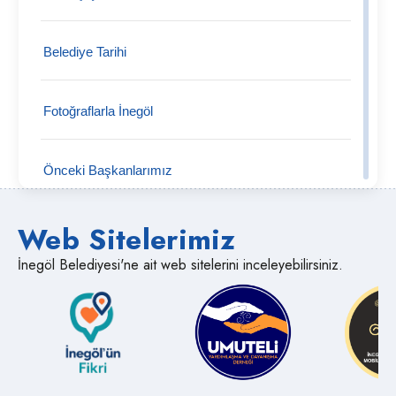
Tekke Mahallesi
Belediye Tarihi
Tahtaköprü Mahallesi
Fotoğraflarla İnegöl
Şipali Mahallesi
Önceki Başkanlarımız
Şehitler Mahallesi
Web Sitelerimiz
Semt Pazarları
Süpürtü Mahallesi
İnegöl Belediyesi'ne ait web sitelerini inceleyebilirsiniz.
Medya İnegöl
Sülüklügöl Mahallesi
Muhtarlıklar
Süle Mahallesi