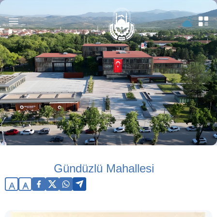
Gündüzlü Mahallesi
A
A