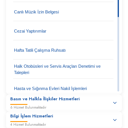
Canlı Müzik İzin Belgesi
Cezai Yaptırımlar
Hafta Tatili Çalışma Ruhsatı
Halk Otobüsleri ve Servis Araçları Denetimi ve
Talepleri
Hasta ve Sığınma Evleri Nakil İşlemleri
Basın ve Halkla İlişkiler Hizmetleri
6 Hizmet Bulunmaktadır
Hükümlü Ekmek ve Yiyecek İaşe Tahkikatları
Bilgi İşlem Hizmetleri
4 Hizmet Bulunmaktadır
İlan tutanakları