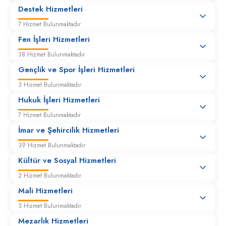
Destek Hizmetleri
7 Hizmet Bulunmaktadır
İşyeri Açma ve Çalışma Ruhsatı Verilmesi
Fen İşleri Hizmetleri
38 Hizmet Bulunmaktadır
İşyeri, Kaçak İnşaat, Bozuk Yol, Kamu Alanı İşgalleri
Gençlik ve Spor İşleri Hizmetleri
Vb. Denetimleri
3 Hizmet Bulunmaktadır
Hukuk İşleri Hizmetleri
Mesul Müdür Belgesi
7 Hizmet Bulunmaktadır
İmar ve Şehircilik Hizmetleri
Ölçü Ayar ve Kontrol İşlemleri
39 Hizmet Bulunmaktadır
Kültür ve Sosyal Hizmetleri
Pazaryeri Yer Tahsisi
2 Hizmet Bulunmaktadır
Mali Hizmetleri
Rayiç Yazışmalar
3 Hizmet Bulunmaktadır
Mezarlık Hizmetleri