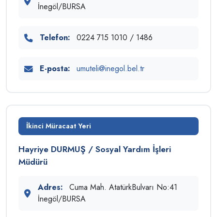
İnegöl/BURSA
Telefon:
0224 715 1010 / 1486
E-posta:
umuteli@inegol.bel.tr
İkinci Müracaat Yeri
Hayriye DURMUŞ / Sosyal Yardım İşleri
Müdürü
Adres:
Cuma Mah. AtatürkBulvarı No:41
İnegöl/BURSA