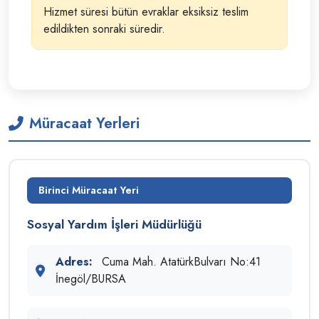
Hizmet süresi bütün evraklar eksiksiz teslim
edildikten sonraki süredir.
Müracaat Yerleri
Birinci Müracaat Yeri
Sosyal Yardım İşleri Müdürlüğü
Adres:
Cuma Mah. AtatürkBulvarı No:41
İnegöl/BURSA