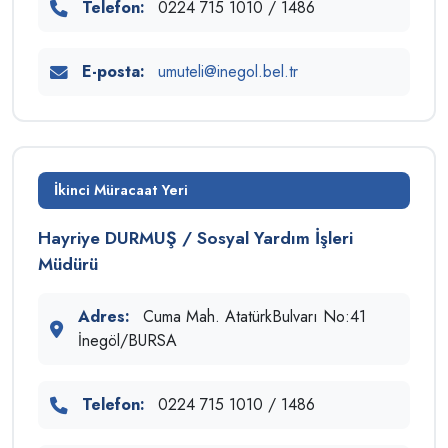
Telefon:
0224 715 1010 / 1486
E-posta:
umuteli@inegol.bel.tr
İkinci Müracaat Yeri
Hayriye DURMUŞ / Sosyal Yardım İşleri
Müdürü
Adres:
Cuma Mah. AtatürkBulvarı No:41
İnegöl/BURSA
Telefon:
0224 715 1010 / 1486