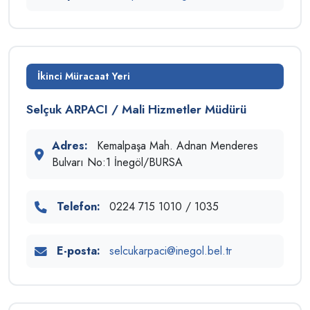
İkinci Müracaat Yeri
Selçuk ARPACI / Mali Hizmetler Müdürü
Adres:
Kemalpaşa Mah. Adnan Menderes
Bulvarı No:1 İnegöl/BURSA
Telefon:
0224 715 1010 / 1035
E-posta:
selcukarpaci@inegol.bel.tr