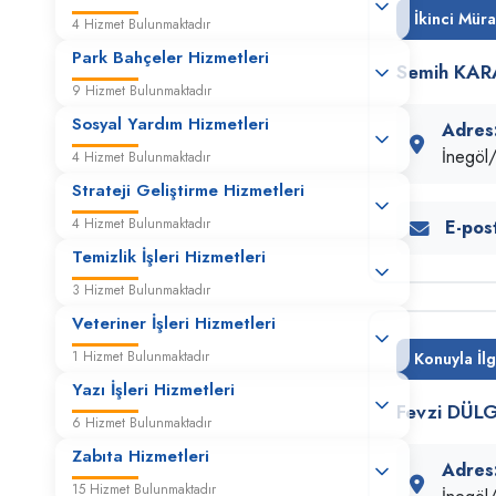
İkinci Müra
4 Hizmet Bulunmaktadır
Park Bahçeler Hizmetleri
Semih KARA
İmar Durum Belgesi (Tarımsal
9 Hizmet Bulunmaktadır
Amaçlı)
Sosyal Yardım Hizmetleri
Adres
İnegö
4 Hizmet Bulunmaktadır
İmar Durum Belgesi (Yeni Yapı)
Strateji Geliştirme Hizmetleri
4 Hizmet Bulunmaktadır
E-pos
İmar Durum Değişikliği
Temizlik İşleri Hizmetleri
3 Hizmet Bulunmaktadır
Kamulaştırma (Vatandaşın talebi
Veteriner İşleri Hizmetleri
halinde)
1 Hizmet Bulunmaktadır
Konuyla İlg
Yazı İşleri Hizmetleri
Fevzi DÜLG
Kıymet Takdir Komisyonu
6 Hizmet Bulunmaktadır
Zabıta Hizmetleri
Adres
15 Hizmet Bulunmaktadır