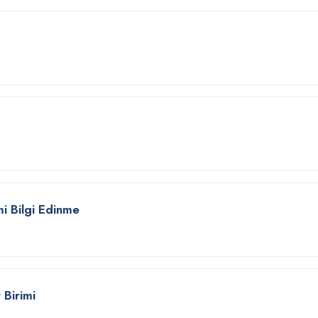
mi Bilgi Edinme
n
 Birimi