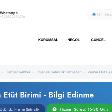
WhatsApp
31° - Hava
+90 530 157 3000
KURUMSAL
İNEGÖL
GÜNCEL
a
Hizmet Rehberi
İmar ve Şehircilik Hizmetleri
Zemin Etüt Biri
>
>
>
 Etüt Birimi - Bilgi Edinme
Hizmet Süresi: 15-30 Gün
Müdürlük: İmar ve Şehircilik