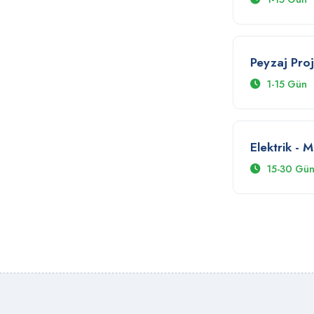
Edinme
Peyzaj Proje Onayı
Peyzaj Pro
1-15 Gün
Ruhsat Birimi Bilgi Edinme
Elektrik - 
Statik Ön Olur Birimi - Bilgi Edinme
15-30 Gü
Statik Proje Ön Olur Birimi
Yapı Ruhsat Birimi