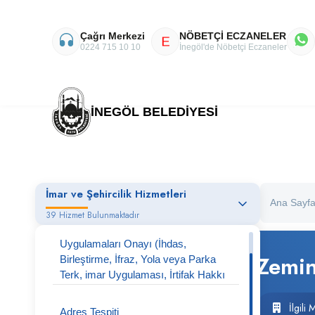
Çağrı Merkezi
NÖBETÇİ ECZANELER
E
0224 715 10 10
İnegöl'de Nöbetçi Eczaneler
İNEGÖL BELEDİYESİ
İmar ve Şehircilik Hizmetleri
Ana Sayf
39 Hizmet Bulunmaktadır
3194 Sayılı imar Kanunu
Uygulamaları Onayı (İhdas,
Zemin
Birleştirme, İfraz, Yola veya Parka
Terk, imar Uygulaması, İrtifak Hakkı
Tesisi)
İlgili 
Adres Tespiti