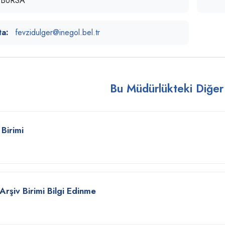
l/BURSA
ta:
fevzidulger@inegol.bel.tr
Bu Müdürlükteki Diğer
Birimi
-Arşiv Birimi Bilgi Edinme
n