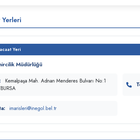
 Yerleri
acaat Yeri
ircilik Müdürlüğü
:
Kemalpaşa Mah. Adnan Menderes Bulvarı No:1
T
l/BURSA
ta:
imarisleri@inegol.bel.tr