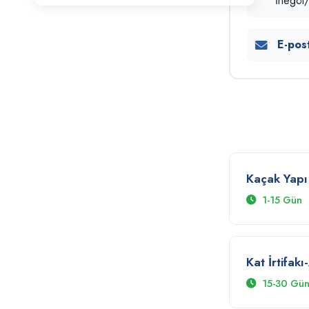
İnegö
Arşiv
E-pos
Elektrik
Elektrik - Mekanik Birimi Bilgi Edinme
Hakediş - Yapı Kullanma Birimi Bilgi
Edinme
Kaçak Yapı 
1-15 Gün
Hakediş-Yapı Kullanma Birimi
Kat İrtifakı
Harita Uygulama Birimi
15-30 Gü