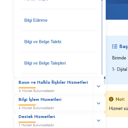
Bilgi Edinme
Bilgi ve Belge Talebi
Baş
Birimde 
Bilgi ve Belge Talepleri
1- Dijit
Cadde-Sokak İsmi Verilmesi-
Basın ve Halkla İlişkiler Hizmetleri
Değişikliği
6 Hizmet Bulunmaktadır
Not:
Bilgi İşlem Hizmetleri
Cins Değişikliği
Hizmet sür
4 Hizmet Bulunmaktadır
Destek Hizmetleri
Hâlihazır Harita Onayı veya Onaylı
7 Hizmet Bulunmaktadır
Hâlihazır Harita Arşiv Örneği