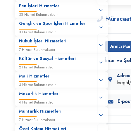
Fen İşleri Hizmetleri
Verilmesi
38 Hizmet Bulunmaktadır
Hisseli Belediye Taşınmazlarının
Müracaat
3194 Sayılı İmar Kanunu'nun 17.
Gençlik ve Spor İşleri Hizmetleri
Maddesi Gereği Satış İşlemi
3 Hizmet Bulunmaktadır
Hukuk İşleri Hizmetleri
İmar Barışı-Cins Değişikliği
Birinci Mür
7 Hizmet Bulunmaktadır
Kültür ve Sosyal Hizmetleri
İmar ve Şeh
İmar Durum Belgesi (Kat ilavesi)
2 Hizmet Bulunmaktadır
Adres
Mali Hizmetleri
İnegö
3 Hizmet Bulunmaktadır
İmar Durum Belgesi (Kırsal Amaçlı)
Mezarlık Hizmetleri
E-pos
4 Hizmet Bulunmaktadır
İmar Durum Belgesi (Ruhsat
Muhtarlık Hizmetleri
Yenileme)
7 Hizmet Bulunmaktadır
Özel Kalem Hizmetleri
İmar Durum Belgesi (Tadilat)