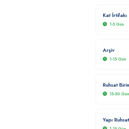
Harita Uygulama Birimi - Bilgi Edinme
Kat İrtifakı
Kaçak Yapı Birimi
1-5 Gün
Kat İrtifakı
Arşiv
1-15 Gün
Kat İrtifakı-Arşiv Birimi Bilgi Edinme
Ruhsat Biri
Mekanik
15-30 Gü
Mimari Proje Onayı
Yapı Ruhsat
Mimari Proje Ön Olur Birimi - Bilgi
1-15 Gün