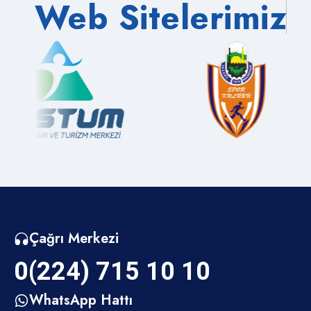
Web Sitelerimiz
Zemin Etüd Birimi
Zemin Etüt Birimi - Bilgi Edinme
Çağrı Merkezi
0(224) 715 10 10
WhatsApp Hattı