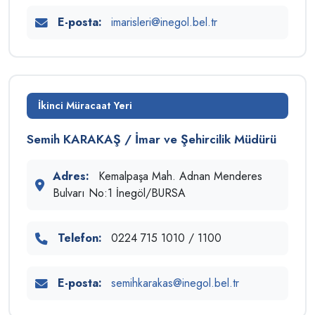
E-posta:
imarisleri@inegol.bel.tr
İkinci Müracaat Yeri
Semih KARAKAŞ / İmar ve Şehircilik Müdürü
Adres:
Kemalpaşa Mah. Adnan Menderes
Bulvarı No:1 İnegöl/BURSA
Telefon:
0224 715 1010 / 1100
E-posta:
semihkarakas@inegol.bel.tr