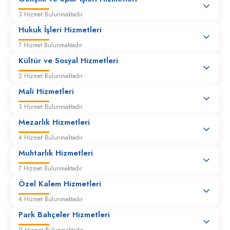
3 Hizmet Bulunmaktadır
Hukuk İşleri Hizmetleri
İmar Durum Belgesi (Kat ilavesi)
7 Hizmet Bulunmaktadır
Kültür ve Sosyal Hizmetleri
İmar Durum Belgesi (Kırsal Amaçlı)
2 Hizmet Bulunmaktadır
Mali Hizmetleri
İmar Durum Belgesi (Ruhsat Yenileme)
3 Hizmet Bulunmaktadır
Mezarlık Hizmetleri
İmar Durum Belgesi (Tadilat)
4 Hizmet Bulunmaktadır
Muhtarlık Hizmetleri
İmar Durum Belgesi (Tarımsal Amaçlı)
7 Hizmet Bulunmaktadır
Özel Kalem Hizmetleri
4 Hizmet Bulunmaktadır
İmar Durum Belgesi (Yeni Yapı)
Park Bahçeler Hizmetleri