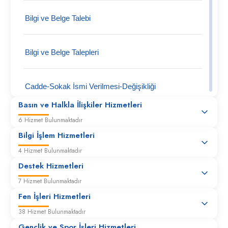
Bilgi ve Belge Talebi
Bilgi ve Belge Talepleri
Cadde-Sokak İsmi Verilmesi-Değişikliği
Basın ve Halkla İlişkiler Hizmetleri
6 Hizmet Bulunmaktadır
Cins Değişikliği
Bilgi İşlem Hizmetleri
Hâlihazır Harita Onayı veya Onaylı Hâlihazır Harita
4 Hizmet Bulunmaktadır
Arşiv Örneği Verilmesi
Destek Hizmetleri
7 Hizmet Bulunmaktadır
Hisseli Belediye Taşınmazlarının 3194 Sayılı İmar
Kanunu'nun 17. Maddesi Gereği Satış İşlemi
Fen İşleri Hizmetleri
38 Hizmet Bulunmaktadır
İmar Barışı-Cins Değişikliği
Gençlik ve Spor İşleri Hizmetleri