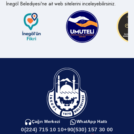
İnegöl Belediyesi'ne ait web sitelerini inceleyebilirsiniz.
Hakediş-Yapı Kullanma Birimi
Harita Uygulama Birimi
Harita Uygulama Birimi - Bilgi Edinme
Kaçak Yapı Birimi
Kat İrtifakı
Kat İrtifakı-Arşiv Birimi Bilgi Edinme
Çağrı Merkezi
WhatApp Hattı
0(224) 715 10 10
+90(530) 157 30 00
Mekanik