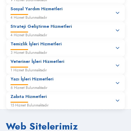
9 Hizmet Bulunmaktadır
İmar Durum Değişikliği
Sosyal Yardım Hizmetleri
4 Hizmet Bulunmaktadır
Kamulaştırma (Vatandaşın talebi halinde)
Strateji Geliştirme Hizmetleri
4 Hizmet Bulunmaktadır
Kıymet Takdir Komisyonu
Temizlik İşleri Hizmetleri
3 Hizmet Bulunmaktadır
Veteriner İşleri Hizmetleri
Arşiv
1 Hizmet Bulunmaktadır
Yazı İşleri Hizmetleri
Elektrik
6 Hizmet Bulunmaktadır
Zabıta Hizmetleri
Elektrik - Mekanik Birimi Bilgi Edinme
15 Hizmet Bulunmaktadır
Hakediş - Yapı Kullanma Birimi Bilgi Edinme
Web Sitelerimiz