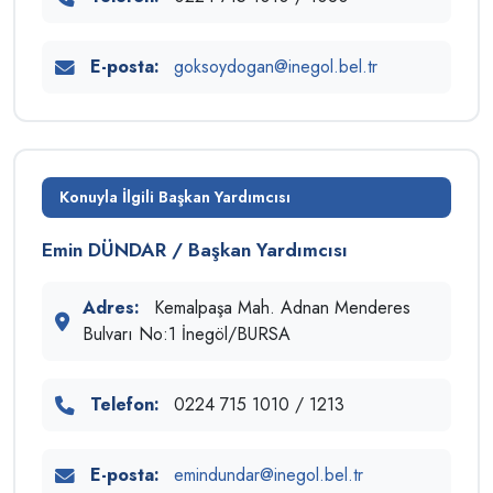
E-posta:
goksoydogan@inegol.bel.tr
Konuyla İlgili Başkan Yardımcısı
Emin DÜNDAR / Başkan Yardımcısı
Adres:
Kemalpaşa Mah. Adnan Menderes
Bulvarı No:1 İnegöl/BURSA
Telefon:
0224 715 1010 / 1213
E-posta:
emindundar@inegol.bel.tr