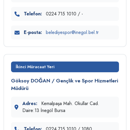
Telefon:
0224 715 1010 / -
E-posta:
belediyespor@inegol.bel.tr
İkinci Müracaat Yeri
Göksoy DOĞAN / Gençlik ve Spor Hizmetleri
Müdürü
Adres:
Kemalpaşa Mah. Okullar Cad.
Daire:13 İnegöl Bursa
Telefon:
0224 715 1010 / 1080