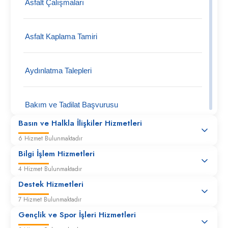
Asfalt Çalışmaları
Asfalt Kaplama Tamiri
Aydınlatma Talepleri
Bakım ve Tadilat Başvurusu
Basın ve Halkla İlişkiler Hizmetleri
6 Hizmet Bulunmaktadır
Belediye Mallarına Zarar Verilmesi
Bilgi İşlem Hizmetleri
4 Hizmet Bulunmaktadır
Bisiklet Park Yeri Talepleri
Destek Hizmetleri
7 Hizmet Bulunmaktadır
Boya- Badana İşleri
Gençlik ve Spor İşleri Hizmetleri