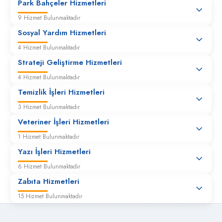
Park Bahçeler Hizmetleri
9 Hizmet Bulunmaktadır
Hidrolik duba bakım, onarım ve arıza giderme
talepleri
Sosyal Yardım Hizmetleri
4 Hizmet Bulunmaktadır
Malzeme Serimi
Strateji Geliştirme Hizmetleri
4 Hizmet Bulunmaktadır
Mevcut yola mıcır serilmesi
Temizlik İşleri Hizmetleri
3 Hizmet Bulunmaktadır
Veteriner İşleri Hizmetleri
Molozların Alınması
1 Hizmet Bulunmaktadır
Yazı İşleri Hizmetleri
Muhtarlık ve kamu binaları için ilave sundurma ve
kapama işleri
6 Hizmet Bulunmaktadır
Zabıta Hizmetleri
Okullardan gelen saha çizim talepleri
15 Hizmet Bulunmaktadır