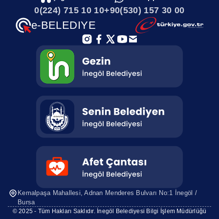
0(224) 715 10 10
+90(530) 157 30 00
Tretuvar Talebi
e-BELEDIYE
Tretuvar veya parke taşı kaplı yol tamiri
Ulaşım Yollarına kar küreme ve temizleme
çalışması
Üst Yapı Çalışmaları
Yaya ve okul etrafında öğrencileri koruyucu korkuluk
- panel yapım ve bakım işleri
Yeni yol açılması
Kemalpaşa Mahallesi, Adnan Menderes
Bulvarı No:1 İnegöl /
Bursa
Yıkım (kaçak yapı, mal-i inhidam) Talepleri
© 2025 - Tüm Hakları Saklıdır.
İnegöl Belediyesi Bilgi İşlem Müdürlüğü