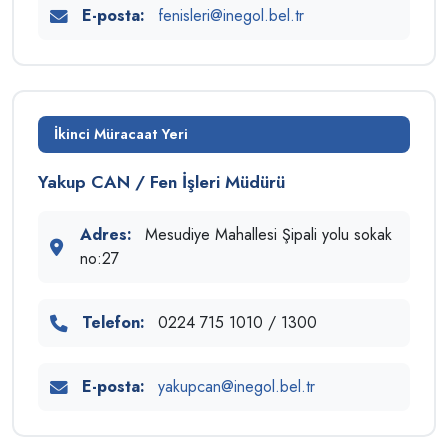
E-posta:
fenisleri@inegol.bel.tr
İkinci Müracaat Yeri
Yakup CAN / Fen İşleri Müdürü
Adres:
Mesudiye Mahallesi Şipali yolu sokak
no:27
Telefon:
0224 715 1010 / 1300
E-posta:
yakupcan@inegol.bel.tr