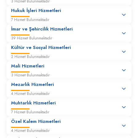
3 Hizmet Bulunmaktadır
Büyükşehir’e ait yol ve güzergâh üzerindeki otobüs
Hukuk İşleri Hizmetleri
durak bakım ve onarım talepleri
7 Hizmet Bulunmaktadır
İmar ve Şehircilik Hizmetleri
Duba, Yönlendirme ve İkaz Levha Talepleri
39 Hizmet Bulunmaktadır
Engelli Vatandaşlar İçin Düzenleme Çalışması
Kültür ve Sosyal Hizmetleri
Talepleri
2 Hizmet Bulunmaktadır
Mali Hizmetleri
Greyder ile tesviye yapılması
3 Hizmet Bulunmaktadır
Mezarlık Hizmetleri
Hasar Tespitleri
4 Hizmet Bulunmaktadır
Muhtarlık Hizmetleri
Hasarlı veya metruk bina tedbir talepleri
7 Hizmet Bulunmaktadır
Özel Kalem Hizmetleri
4 Hizmet Bulunmaktadır
Hız Kesici Talepleri