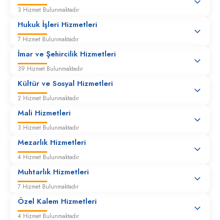
3 Hizmet Bulunmaktadır
Büyükşehir’e ait yol ve güzergâh üzerindeki otobüs
Hukuk İşleri Hizmetleri
durak bakım ve onarım talepleri
7 Hizmet Bulunmaktadır
İmar ve Şehircilik Hizmetleri
Duba, Yönlendirme ve İkaz Levha Talepleri
39 Hizmet Bulunmaktadır
Engelli Vatandaşlar İçin Düzenleme Çalışması
Kültür ve Sosyal Hizmetleri
Talepleri
2 Hizmet Bulunmaktadır
Mali Hizmetleri
Greyder ile tesviye yapılması
3 Hizmet Bulunmaktadır
Mezarlık Hizmetleri
Hasar Tespitleri
4 Hizmet Bulunmaktadır
Muhtarlık Hizmetleri
Hasarlı veya metruk bina tedbir talepleri
7 Hizmet Bulunmaktadır
Özel Kalem Hizmetleri
4 Hizmet Bulunmaktadır
Hız Kesici Talepleri