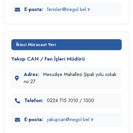
E-posta:
fenisleri@inegol.bel.tr
İkinci Müracaat Yeri
Yakup CAN / Fen İşleri Müdürü
Adres:
Mesudiye Mahallesi Şipali yolu sokak
no:27
Telefon:
0224 715 1010 / 1300
E-posta:
yakupcan@inegol.bel.tr