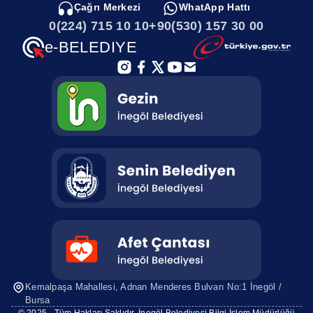
Çağrı Merkezi
WhatApp Hattı
0(224) 715 10 10
+90(530) 157 30 00
Tretuvar Talebi
e-BELEDIYE
Tretuvar veya parke taşı kaplı yol tamiri
Ulaşım Yollarına kar küreme ve temizleme
çalışması
Üst Yapı Çalışmaları
Yaya ve okul etrafında öğrencileri koruyucu korkuluk
- panel yapım ve bakım işleri
Yeni yol açılması
Kemalpaşa Mahallesi, Adnan Menderes
Bulvarı No:1 İnegöl /
Bursa
Yıkım (kaçak yapı, mal-i inhidam) Talepleri