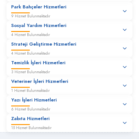
Park Bahçeler Hizmetleri
9 Hizmet Bulunmaktadır
Hidrolik duba bakım, onarım ve arıza giderme
talepleri
Sosyal Yardım Hizmetleri
4 Hizmet Bulunmaktadır
Malzeme Serimi
Strateji Geliştirme Hizmetleri
4 Hizmet Bulunmaktadır
Mevcut yola mıcır serilmesi
Temizlik İşleri Hizmetleri
3 Hizmet Bulunmaktadır
Veteriner İşleri Hizmetleri
Molozların Alınması
1 Hizmet Bulunmaktadır
Yazı İşleri Hizmetleri
Muhtarlık ve kamu binaları için ilave sundurma ve
kapama işleri
6 Hizmet Bulunmaktadır
Zabıta Hizmetleri
Okullardan gelen saha çizim talepleri
15 Hizmet Bulunmaktadır