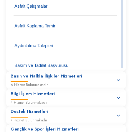
Asfalt Çalışmaları
Asfalt Kaplama Tamiri
Aydınlatma Talepleri
Bakım ve Tadilat Başvurusu
Basın ve Halkla İlişkiler Hizmetleri
6 Hizmet Bulunmaktadır
Belediye Mallarına Zarar Verilmesi
Bilgi İşlem Hizmetleri
4 Hizmet Bulunmaktadır
Bisiklet Park Yeri Talepleri
Destek Hizmetleri
7 Hizmet Bulunmaktadır
Boya- Badana İşleri
Gençlik ve Spor İşleri Hizmetleri