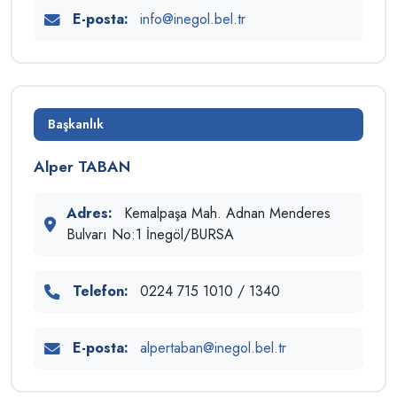
E-posta:
info@inegol.bel.tr
Başkanlık
Alper TABAN
Adres:
Kemalpaşa Mah. Adnan Menderes
Bulvarı No:1 İnegöl/BURSA
Telefon:
0224 715 1010 / 1340
E-posta:
alpertaban@inegol.bel.tr