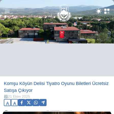
Komşu Köyün Delisi Tiyatro Oyunu Biletleri Ücretsiz
Satışa Çıkıyor
21 Ekim 2025
A
A