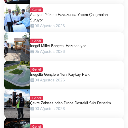
Genel
Alanyurt Yüzme Havuzunda Yapım Çalışmaları
Sürüyor
06 Ağustos 2026
Genel
İnegöl Millet Bahçesi Hazırlanıyor
05 Ağustos 2026
Genel
İnegöllü Gençlere Yeni Kaykay Park
04 Ağustos 2026
Genel
Çevre Zabıtasından Drone Destekli Sıkı Denetim
03 Ağustos 2026
Genel