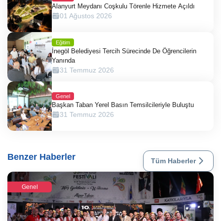
Alanyurt Meydanı Coşkulu Törenle Hizmete Açıldı
01 Ağustos 2026
Eğitim
İnegöl Belediyesi Tercih Sürecinde De Öğrencilerin
Yanında
31 Temmuz 2026
Genel
Başkan Taban Yerel Basın Temsilcileriyle Buluştu
31 Temmuz 2026
Benzer Haberler
Tüm Haberler
Genel