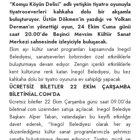
“Komşu Köyün Delisi” adlı yetişkin tiyatro oyunuyla
tiyatroseverleri kahkaha dolu bir akşamla
buluşturuyor. Üstün Dökmen’in yazdığı ve Volkan
Derman’ın yönettiği oyun, 24 Ekim Cuma günü
saat 20.00’de Beşinci Mevsim Kültür Sanat
Merkezi sahnesinde izleyiciyle buluşacak.
Ekim ayı kültür sanat programları kapsamında İnegöl
Belediyesi, sanatseverleri birbirinden özel etkinliklerle
buluşturmaya devam ediyor. Zengin içerikli etkinliklerle
kent kültürüne renk katan İnegöl Belediyesi, bu kez
kahkaha dolu bir tiyatro oyununa ev sahipliği yapacak.
ÜCRETSİZ BİLETLER 22 EKİM ÇARŞAMBA
BİLETİNİAL.COM’DA
Ücretsiz biletler 22 Ekim Çarşamba günü saat 09.00’da
biletinial.com üzerinden satışa açılacak. İnegöl Belediye
Başkanı Alper Taban, vatandaşları bu keyifli etkinliğe
davet ederek, “İnegöl Belediyesi olarak her ay
düzenlediğimiz kültür sanat programlarımızla şehrimizi
sanatla buluşturmaya devam ediyoruz. Tiyatro, müzik ve