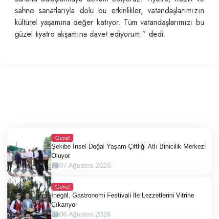
sahne sanatlarıyla dolu bu etkinlikler, vatandaşlarımızın
kültürel yaşamına değer katıyor. Tüm vatandaşlarımızı bu
güzel tiyatro akşamına davet ediyorum.” dedi.
Genel
Şekibe İnsel Doğal Yaşam Çiftliği Atlı Binicilik Merkezi
Oluyor
07 Ağustos 2026
Genel
İnegöl, Gastronomi Festivali İle Lezzetlerini Vitrine
Çıkarıyor
06 Ağustos 2026