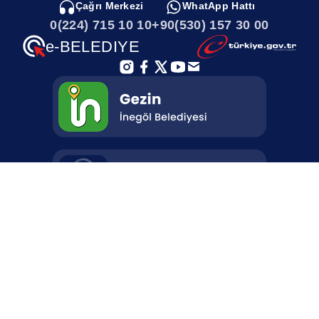
Çağrı Merkezi
WhatApp Hattı
ve milletimize sabırlar diliyorum. Fuarımızın da şehrimize ve
0(224) 715 10 10
+90(530) 157 30 00
ülkemize hayırlar getirmesini, güzel ve bereketli bir yaz sezonunun
habercisi olmasını diliyorum” dedi.
e-BELEDIYE
Kemalpaşa Mahallesi, Adnan Menderes
Bulvarı No:1 İnegöl / Bursa
© 2025 - Tüm Hakları Saklıdır.