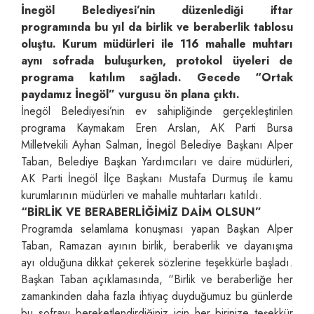
İnegöl Belediyesi’nin düzenlediği iftar
programında bu yıl da birlik ve beraberlik tablosu
oluştu. Kurum müdürleri ile 116 mahalle muhtarı
aynı sofrada buluşurken, protokol üyeleri de
programa katılım sağladı. Gecede “Ortak
paydamız İnegöl” vurgusu ön plana çıktı.
İnegöl Belediyesi’nin ev sahipliğinde gerçekleştirilen
programa Kaymakam Eren Arslan, AK Parti Bursa
Milletvekili Ayhan Salman, İnegöl Belediye Başkanı Alper
Taban, Belediye Başkan Yardımcıları ve daire müdürleri,
AK Parti İnegöl İlçe Başkanı Mustafa Durmuş ile kamu
kurumlarının müdürleri ve mahalle muhtarları katıldı.
“BİRLİK VE BERABERLİĞİMİZ DAİM OLSUN”
Programda selamlama konuşması yapan Başkan Alper
Taban, Ramazan ayının birlik, beraberlik ve dayanışma
ayı olduğuna dikkat çekerek sözlerine teşekkürle başladı.
Başkan Taban açıklamasında, “Birlik ve beraberliğe her
zamankinden daha fazla ihtiyaç duyduğumuz bu günlerde
bu sofrayı bereketlendirdiğiniz için her birinize teşekkür