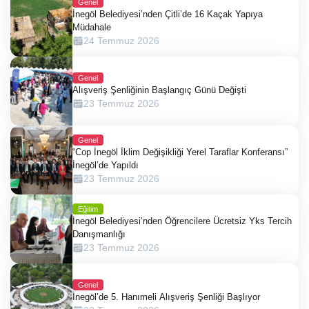
Genel
İnegöl Belediyesi’nden Çitli’de 16 Kaçak Yapıya
Müdahale
24 Temmuz 2026
Genel
Alışveriş Şenliğinin Başlangıç Günü Değişti
23 Temmuz 2026
Genel
“Cop İnegöl İklim Değişikliği Yerel Taraflar Konferansı”
İnegöl’de Yapıldı
23 Temmuz 2026
Eğitim
İnegöl Belediyesi’nden Öğrencilere Ücretsiz Yks Tercih
Danışmanlığı
23 Temmuz 2026
Genel
İnegöl’de 5. Hanımeli Alışveriş Şenliği Başlıyor