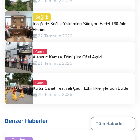
22 Temmuz 2026
Sağlık
İnegöl’de Sağlık Yatırımları Sürüyor: Hedef 160 Aile
Hekimi
22 Temmuz 2026
Genel
Alanyurt Kentsel Dönüşüm Ofisi Açıldı
21 Temmuz 2026
Genel
Kültür Sanat Festivali Çadır Etkinlikleriyle Son Buldu
20 Temmuz 2026
Benzer Haberler
Tüm Haberler