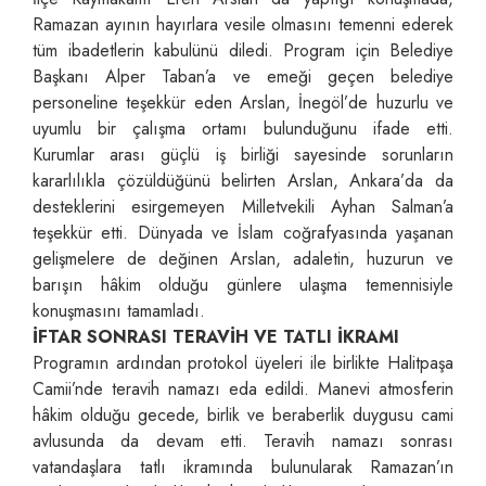
Ramazan ayının hayırlara vesile olmasını temenni ederek
tüm ibadetlerin kabulünü diledi. Program için Belediye
Başkanı Alper Taban’a ve emeği geçen belediye
personeline teşekkür eden Arslan, İnegöl’de huzurlu ve
uyumlu bir çalışma ortamı bulunduğunu ifade etti.
Kurumlar arası güçlü iş birliği sayesinde sorunların
kararlılıkla çözüldüğünü belirten Arslan, Ankara’da da
desteklerini esirgemeyen Milletvekili Ayhan Salman’a
teşekkür etti. Dünyada ve İslam coğrafyasında yaşanan
gelişmelere de değinen Arslan, adaletin, huzurun ve
barışın hâkim olduğu günlere ulaşma temennisiyle
konuşmasını tamamladı.
İFTAR SONRASI TERAVİH VE TATLI İKRAMI
Programın ardından protokol üyeleri ile birlikte Halitpaşa
Camii’nde teravih namazı eda edildi. Manevi atmosferin
hâkim olduğu gecede, birlik ve beraberlik duygusu cami
avlusunda da devam etti. Teravih namazı sonrası
vatandaşlara tatlı ikramında bulunularak Ramazan’ın