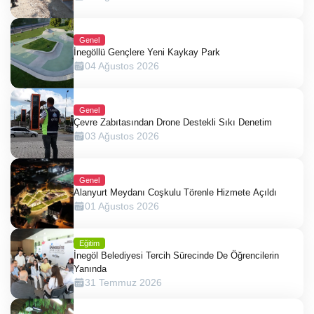
Genel
İnegöllü Gençlere Yeni Kaykay Park
04 Ağustos 2026
Genel
Çevre Zabıtasından Drone Destekli Sıkı Denetim
03 Ağustos 2026
Genel
Alanyurt Meydanı Coşkulu Törenle Hizmete Açıldı
01 Ağustos 2026
Eğitim
İnegöl Belediyesi Tercih Sürecinde De Öğrencilerin
Yanında
31 Temmuz 2026