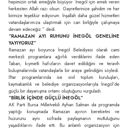
hepimizin ortak emeğiyle büyüyor. İnegöl için emek veren
herkesten Allah razı olsun. Gayretlerinize şahidim ve her
birinize teşekkür ediyorum. İnşallah daha güzel hizmetleri
vatandaşlarımıza ulaştırmak için can birliğiyle çalışmaya
devam edeceğiz.” dedi.
“RAMAZAN AYI RUHUNU İNEGÖL GENELİNE
YAYIYORUZ”
Ramazan ayı boyunca İnegöl Belediyesi olarak cami
merkezli programlara ağırlık verdiklerini ifade eden
Taban, kıymetli hafızların davet edildiğini ve teravih
buluşmalarında vatandaşlarla bir araya gelindiğini söyledi.
İftar programlarında ise sivil toplum kuruluşları,
kaymakamlık ve belediye organizasyonlarıyla İnegöl’de
güçlü bir dayanışma ortamı oluştuğunu vurguladı.
“BİRLİK İÇİNDE GÜÇLÜ İNEGÖL”
AK Parti Bursa Milletvekili Ayhan Salman da programda
yaptığı konuşmada Ramazan ayının bereketini ve
huzurunu aynı sofrada paylaşmanın mutluluğunu
yaşadıklarını ifade etti. Bu anlamlı organizasyon için