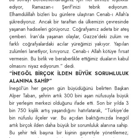
ediyor, Ramazan-ı Şerif’inizi tebrik ediyorum.
Elhamdülillah bizleri bu günlere ulaştıran Cenab-ı Allah’a
şükrediyoruz. Ancak bir taraftan da ülkemizin çevresinde
yaşanan hadiseleri görüyoruz. Coğrafyamız adeta bir ateş
çemberi. İran’da yaşanan olaylar, Gazze’deki zulüm ve
farklı coğrafyalardaki acılar yüreğimizi yakıyor. Yapılan
zulümleri lanetliyor, kınıyoruz. Cenab-ı Allah kötüye fırsat
vermesin. Bu birlik ve beraberlikle ettiğimiz duaların kabul
olmasını niyaz ediyorum.” dedi.
“İNEGÖL BİRÇOK İLDEN BÜYÜK SORUMLULUK
ALANINA SAHİP”
İnegöl’ün her geçen gün büyüdüğünü belirten Başkan
Alper Taban, şehrin artık 300 bini aşan nüfusuyla büyük
bir yerleşim merkezi olduğunu ifade etti. Son bir yılda 3
bin 750 kişilik artış yaşandığını hatırlatarak, “Türkiye’de
bin nüfuslu ilçeler var. Bu açıdan baktığımızda İnegöl
artık birçok ilden daha büyük bir sorumluluk alanına sahip.
Bu şehir tek başına bir kişinin gayretiyle yönetilemez;