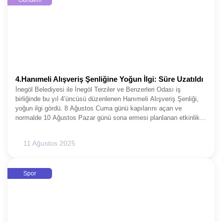
Gündem
4.Hanımeli Alışveriş Şenliğine Yoğun İlgi: Süre Uzatıldı
İnegöl Belediyesi ile İnegöl Terziler ve Benzerleri Odası iş
birliğinde bu yıl 4’üncüsü düzenlenen Hanımeli Alışveriş Şenliği,
yoğun ilgi gördü. 8 Ağustos Cuma günü kapılarını açan ve
normalde 10 Ağustos Pazar günü sona ermesi planlanan etkinlik,
vatandaşların talebi üzerine 12 Ağustos Salı gecesine kadar
uzatıldı.Her yıl gelişerek büyüyen şenlikte bu yıl yaklaşık 150
11 Ağustos 2025
stant yer aldı. Kültür Park içerisindeki kameriyeler bölgesindeki
alanda stant açan girişimci kadınlar; butik, gıda, tuhafiye, bijuteri,
ayakkabı, çanta, züccaciye ve el emeği ürünlerin bulunduğu
Spor
stantlarında çeşitli kampanya ve indirimlerle İnegöllülere fırsatlar
sundu. 10.00 ile 00.00 saatleri arasında açık kalan etkinlik,
binlerce ziyaretçiyi ağırladı.BAŞKAN TABAN MÜJDEYİ
VERDİİnegöl Belediye Başkanı Alper Taban, “Yoğun ilgi nedeniyle
şenliğimizi 12 Ağustos Salı gecesi 00.00’a kadar uzatıyoruz.
Kadın girişimcilerimize destek olmak, onların el emeği ürünlerini