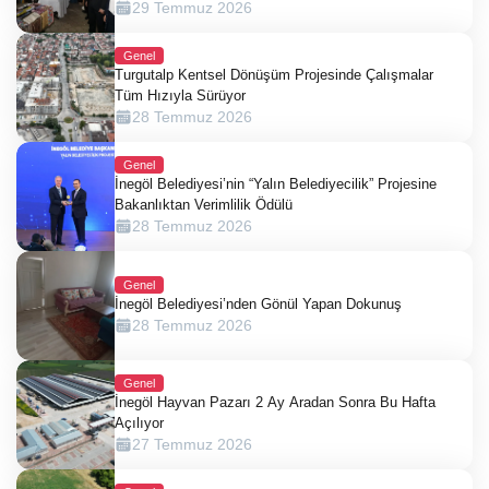
29 Temmuz 2026
Genel
Turgutalp Kentsel Dönüşüm Projesinde Çalışmalar
Tüm Hızıyla Sürüyor
28 Temmuz 2026
Genel
İnegöl Belediyesi’nin “Yalın Belediyecilik” Projesine
Bakanlıktan Verimlilik Ödülü
28 Temmuz 2026
Genel
İnegöl Belediyesi’nden Gönül Yapan Dokunuş
28 Temmuz 2026
Genel
İnegöl Hayvan Pazarı 2 Ay Aradan Sonra Bu Hafta
Açılıyor
27 Temmuz 2026