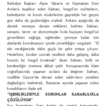
Belediye Başkanı Alper Taban’a ve Kaymakam Eren
Arslan’a teşekkür eden Salman, İnegöl’ün muhtarların,
belediyenin ve kurum müdürlerinin gayretiyle her geçen
gün daha da güçlendiğini söyledi. Ankara ayağında da
destek vermeye devam ettiklerini belirten Salman,
sanayisi, tarımı ve ekonomisiyle hızla büyüyen İnegöl’ün
güvenlikten sağlığa, eğitimden çevreye kadar tüm
alanlarda koordinasyon içinde yönetildiğini vurguladı. “El
ele verdiğimizde daha güçlü bir şehir ortaya çıkıyor.
Hedefimiz, bizden sonraki nesillere daha gelişmiş, daha
huzurlu bir İnegöl bırakmak” diyen Salman, birlik ve
beraberliğin önemine dikkat çekti. Konuşmasında İslam
coğrafyasında yaşanan acılara da değinen Salman,
özellikle Gazze’de devam eden saldırıların yürekleri
dağladığını belirterek, Ramazan ayında yaşanan zulmü
kınadıklarını ifade etti.
“İŞBİRLİKLERİYLE SORUNLAR KARARLILIKLA
ÇÖZÜLÜYOR”
İlçe Kaymakamı Eren Arslan da yaptığı konuşmada,