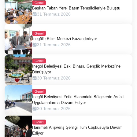
Genel
Başkan Taban Yerel Basın Temsilcileriyle Buluştu
31 Temmuz 2026
Genel
İnegöl'e Bilim Merkezi Kazandırılıyor
31 Temmuz 2026
Genel
İnegöl Belediyesi Eski Binası, Gençlik Merkezi’ne
Dönüşüyor
30 Temmuz 2026
Genel
İnegöl Belediyesi Yetki Alanındaki Bölgelerde Asfalt
Uygulamalarına Devam Ediyor
30 Temmuz 2026
Genel
Hanımeli Alışveriş Şenliği Tüm Coşkusuyla Devam
Ediyor