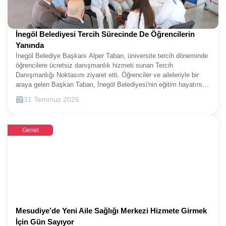
İnegöl Belediyesi Tercih Sürecinde De Öğrencilerin
Yanında
İnegöl Belediye Başkanı Alper Taban, üniversite tercih döneminde
öğrencilere ücretsiz danışmanlık hizmeti sunan Tercih
Danışmanlığı Noktasını ziyaret etti. Öğrenciler ve aileleriyle bir
araya gelen Başkan Taban, İnegöl Belediyesi'nin eğitim hayatının
her aşamasında olduğu gibi tercih sürecinde de gençlerin yanında
31 Temmuz 2026
olmaya devam ettiğini vurguladı.İnegöl Belediyesi, üniversite
adaylarını tercih döneminde de yalnız bırakmıyor. İlçe Milli Eğitim
Müdürlüğü ile Hanife Selçuk Teşik Rehberlik ve Araştırma Merkezi
Genel
iş birliğinde oluşturulan Tercih Danışmanlığı Noktası 27 Temmuz
Pazartesi günü hizmet vermeye başladı. Belediye Başkanı Alper
Taban, tercih danışmanlığı noktasını ziyaret ederek merkezde
görev yapan uzmanlardan yürütülen çalışmalar hakkında bilgi aldı.
Tercih yapmak üzere gelen öğrenciler ve aileleriyle de sohbet eden
Başkan Taban, gençlerin geleceklerini şekillendirecek bu önemli
süreçte doğru tercih yapmalarının büyük önem taşıdığını ifade
etti.EĞİTİMİN HER AŞAMASINDA ÖĞRENCİLERİMİZİN
YANINDAYIZBaşkan Taban, İnegöl Belediyesi olarak öğrencilerin
Mesudiye’de Yeni Aile Sağlığı Merkezi Hizmete Girmek
yalnızca tercih döneminde değil, yıl boyunca eğitim
İçin Gün Sayıyor