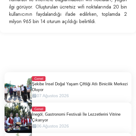
ilgi görüyor. Oluşturulan ücretsiz wifi noktalarında 20 bin
kullanıcının faydalandığı ifade edilirken, toplamda 2
milyon 965 bin 14 oturum açıldığı belirtildi.
Genel
Şekibe İnsel Doğal Yaşam Çiftliği Atlı Binicilik Merkezi
Oluyor
07 Ağustos 2026
Genel
İnegöl, Gastronomi Festivali İle Lezzetlerini Vitrine
Çıkarıyor
06 Ağustos 2026