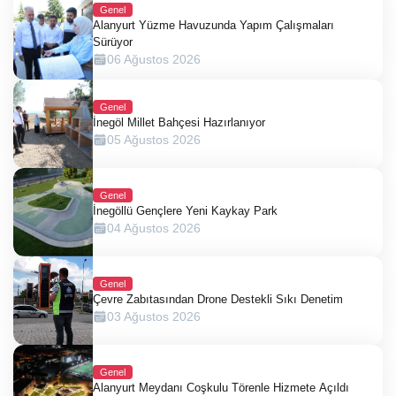
Genel
Alanyurt Yüzme Havuzunda Yapım Çalışmaları
Sürüyor
06 Ağustos 2026
Genel
İnegöl Millet Bahçesi Hazırlanıyor
05 Ağustos 2026
Genel
İnegöllü Gençlere Yeni Kaykay Park
04 Ağustos 2026
Genel
Çevre Zabıtasından Drone Destekli Sıkı Denetim
03 Ağustos 2026
Genel
Alanyurt Meydanı Coşkulu Törenle Hizmete Açıldı