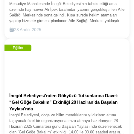
yolculuklarında yanlarında olduklarını vurgulayarak, nöbetçi
Mesudiye Mahallesinde İnegöl Belediyesi’nin tahsis ettiği arsa
kitaphanelerin öğrencilerin sınav hazırlık sürecinde önemli bir
üzerinde hayırsever Ali İpek tarafından yapımı gerçekleştirilen Aile
çalışma merkezi haline geldiğini söyledi. Yıl içerisinde düzenli
Sağlığı Merkezinde sona gelindi. Kısa sürede hekim atamaları
olarak sınav simülasyonları gerçekleştirdiklerini de hatırlatan
yapılıp hizmete girmesi planlanan Aile Sağlığı Merkezi yaklaşık 15
Başkan Taban, bu yıl ayrıca Akademik Rehberlik ve Sınav Destek
bin kişiye hizmet verecek.İnegöl’de sağlıkta devlet, belediye ve
23 Aralık 2025
Programını hayata geçirdiklerini ifade etti.
hayırsever iş birliği ile hayata geçirilen Aile Sağlığı Merkezlerine
bir yenisi daha ekleniyor. Mesudiye Mahallesi Hekim Sokak
üzerinde Bakanlık organizasyonuyla İnegöl Belediyesi’nin arsa
Eğitim
tahsisini gerçekleştirdiği alan üzerinde hayırsever Ali İpek
tarafından yapımı üstlenen Aile Sağlığı Merkezi inşaatında sona
gelindi. Protokolü 2024 yılı Aralık ayında Bursa Valiliğinde
imzalanan ve 240 m2 arsa üzerinde 210 m2 kapalı alana sahip
şekilde projelendirilen Ali İpek Aile Sağlığı Merkezi Sağlık
Bakanlığı tarafından onaylandı. Ocak ayında kura çekimi
yapılarak hekim görevlendirmesi yapılacak merkezde 5 hekim
görev alacak. Yaklaşık 15 bin kişi bu merkezden hizmet
alacak.AİLE SAĞLIĞI MERKEZLERİNİ BÜYÜK PROJELER
İnegöl Belediyesi’nden Gökyüzü Tutkunlarına Davet:
KADAR ÖNEMSİYORUZİnegöl Belediye Başkanı Alper Taban,
“Gel Göğe Bakalım” Etkinliği 28 Haziran’da Başalan
bugün beraberindeki İlçe Sağlık Müdürü Dr. Mehmet Kavak,
Yaylası’nda
hayırsever Ali İpek, meclis üyeleri, AK Partili yöneticiler, Mesudiye
İnegöl Belediyesi, doğa ve bilim meraklılarını yıldızların altına
Mahalle Muhtarı Necmettin Sevim ve müteahhit firma yetkilileri ile
taşıyacak özel bir organizasyona imza atmaya hazırlanıyor. 28
birlikte Aile Sağlığı Merkezini yerinde inceledi. İnceleme sırasında
Haziran 2025 Cumartesi günü Başalan Yaylası’nda düzenlenecek
açıklamalarda bulunan Başkan Taban, “Mesudiye Mahallemizde
olan “Gel Göğe Bakalım” etkinliği, 14.00 ile 00.00 saatleri arasında