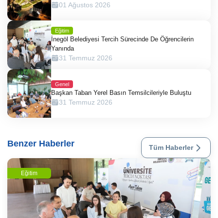
01 Ağustos 2026
Eğitim
İnegöl Belediyesi Tercih Sürecinde De Öğrencilerin
Yanında
31 Temmuz 2026
Genel
Başkan Taban Yerel Basın Temsilcileriyle Buluştu
31 Temmuz 2026
Benzer Haberler
Tüm Haberler
Eğitim