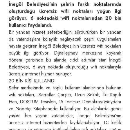
İnegöl Belediyesi’nin şehrin farklı noktalarında
oluşturduğu ücretsiz wifi noktaları yoğun ilgi
görüyor. 6 noktadaki wifi noktalarından 20 bin
kullanıcı faydalandı.
Bir yandan hizmet seferberliğini sürdürürken bir yandan
da vatandaşlara kolaylık sağlayacak çeşitli uygulamaları
hayata geçiren İnegöl Belediyesi’nin ücretsiz wifi noktaları
büyük ilgi görüyor. Dijitalleşmeyi merkezine koyarak
dönem içerisinde bu alanda ciddi adımlar atan İnegöl
Belediyesi, 6 ayrı noktada oluşturduğu wifi noktalarıyla
ücretsiz internet hizmeti sunuyor.
20 BİN KİŞİ KULLANDI
Şehir merkezinde ve toplu kullanım alanlarında bulunan
wifi noktaları; Sarraflar Çarşısı, Uzun Sokak, İki Kapılı
Han, DOSTUM Tesisleri, 15 Temmuz Demokrasi Meydanı
ve Nöbetçi Kitaphanede kullanılıyor. Bu alanlarda genci
yaşlısı her yaştan vatandaşlar, İnegöl Belediyesi’nin
ücretsiz internet hizmetinden faydalanabiliyor. TC kimlik
numarası ile internete bağlanılabilen wifi noktaları, yoğun