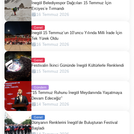
İnegöl Belediyespor Dağcıları 15 Temmuz İçin
Erciyes’e Tırmandı
16 Temmuz 2026
Genel
İnegöl 15 Temmuz’un 10’uncu Yılında Milli İrade İçin
Tek Yürek Oldu
16 Temmuz 2026
Genel
Festivalin İkinci Gününde İnegöl Kültürlerle Renklendi
15 Temmuz 2026
Gündem
“15 Temmuz Ruhunu İnegöl Meydanında Yaşatmaya
Devam Edeceğiz”
14 Temmuz 2026
Genel
Dünyanın Renklerini İnegöl’de Buluşturan Festival
Başladı
14 Temmuz 2026