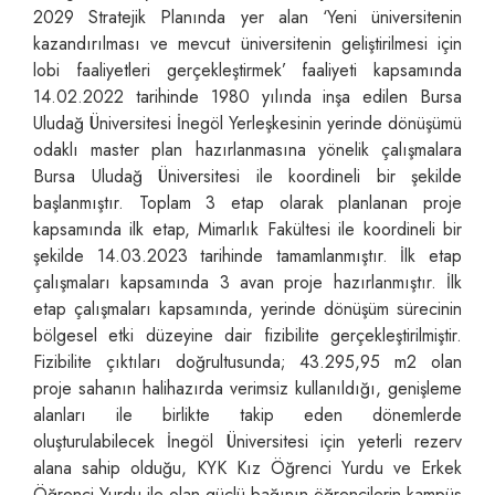
2029 Stratejik Planında yer alan ‘Yeni üniversitenin
kazandırılması ve mevcut üniversitenin geliştirilmesi için
lobi faaliyetleri gerçekleştirmek’ faaliyeti kapsamında
14.02.2022 tarihinde 1980 yılında inşa edilen Bursa
Uludağ Üniversitesi İnegöl Yerleşkesinin yerinde dönüşümü
odaklı master plan hazırlanmasına yönelik çalışmalara
Bursa Uludağ Üniversitesi ile koordineli bir şekilde
başlanmıştır. Toplam 3 etap olarak planlanan proje
kapsamında ilk etap, Mimarlık Fakültesi ile koordineli bir
şekilde 14.03.2023 tarihinde tamamlanmıştır. İlk etap
çalışmaları kapsamında 3 avan proje hazırlanmıştır. İlk
etap çalışmaları kapsamında, yerinde dönüşüm sürecinin
bölgesel etki düzeyine dair fizibilite gerçekleştirilmiştir.
Fizibilite çıktıları doğrultusunda; 43.295,95 m2 olan
proje sahanın halihazırda verimsiz kullanıldığı, genişleme
alanları ile birlikte takip eden dönemlerde
oluşturulabilecek İnegöl Üniversitesi için yeterli rezerv
alana sahip olduğu, KYK Kız Öğrenci Yurdu ve Erkek
Öğrenci Yurdu ile olan güçlü bağının öğrencilerin kampüs