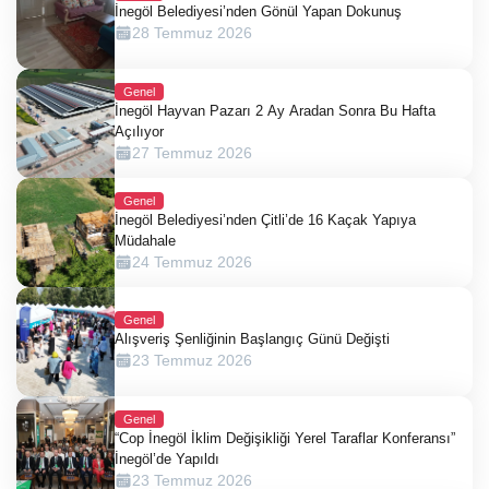
İnegöl Belediyesi’nden Gönül Yapan Dokunuş
28 Temmuz 2026
Genel
İnegöl Hayvan Pazarı 2 Ay Aradan Sonra Bu Hafta
Açılıyor
27 Temmuz 2026
Genel
İnegöl Belediyesi’nden Çitli’de 16 Kaçak Yapıya
Müdahale
24 Temmuz 2026
Genel
Alışveriş Şenliğinin Başlangıç Günü Değişti
23 Temmuz 2026
Genel
“Cop İnegöl İklim Değişikliği Yerel Taraflar Konferansı”
İnegöl’de Yapıldı
23 Temmuz 2026