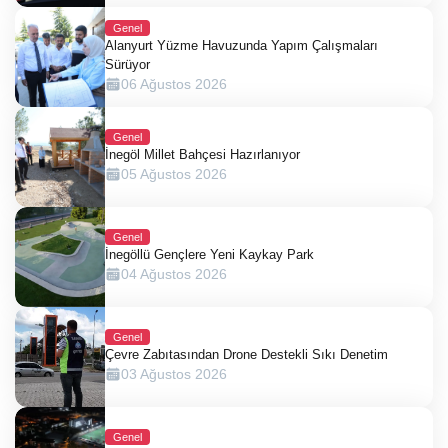
Genel
Alanyurt Yüzme Havuzunda Yapım Çalışmaları
Sürüyor
06 Ağustos 2026
Genel
İnegöl Millet Bahçesi Hazırlanıyor
05 Ağustos 2026
Genel
İnegöllü Gençlere Yeni Kaykay Park
04 Ağustos 2026
Genel
Çevre Zabıtasından Drone Destekli Sıkı Denetim
03 Ağustos 2026
Genel