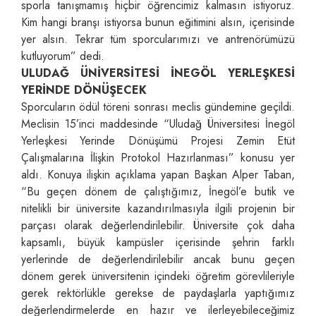
sporla tanışmamış hiçbir öğrencimiz kalmasın istiyoruz.
Kim hangi branşı istiyorsa bunun eğitimini alsın, içerisinde
yer alsın. Tekrar tüm sporcularımızı ve antrenörümüzü
kutluyorum” dedi.
ULUDAĞ ÜNİVERSİTESİ İNEGÖL YERLEŞKESİ
YERİNDE DÖNÜŞECEK
Sporcuların ödül töreni sonrası meclis gündemine geçildi.
Meclisin 15’inci maddesinde “Uludağ Üniversitesi İnegöl
Yerleşkesi Yerinde Dönüşümü Projesi Zemin Etüt
Çalışmalarına İlişkin Protokol Hazırlanması” konusu yer
aldı. Konuya ilişkin açıklama yapan Başkan Alper Taban,
“Bu geçen dönem de çalıştığımız, İnegöl’e butik ve
nitelikli bir üniversite kazandırılmasıyla ilgili projenin bir
parçası olarak değerlendirilebilir. Üniversite çok daha
kapsamlı, büyük kampüsler içerisinde şehrin farklı
yerlerinde de değerlendirilebilir ancak bunu geçen
dönem gerek üniversitenin içindeki öğretim görevlileriyle
gerek rektörlükle gerekse de paydaşlarla yaptığımız
değerlendirmelerde en hazır ve ilerleyebileceğimiz