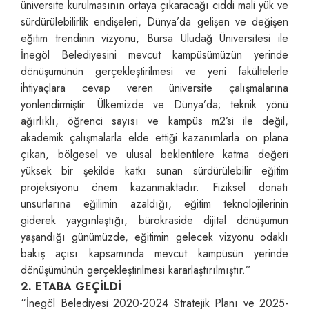
üniversite kurulmasının ortaya çıkaracağı ciddi mali yük ve
sürdürülebilirlik endişeleri, Dünya’da gelişen ve değişen
eğitim trendinin vizyonu, Bursa Uludağ Üniversitesi ile
İnegöl Belediyesini mevcut kampüsümüzün yerinde
dönüşümünün gerçekleştirilmesi ve yeni fakültelerle
ihtiyaçlara cevap veren üniversite çalışmalarına
yönlendirmiştir. Ülkemizde ve Dünya’da; teknik yönü
ağırlıklı, öğrenci sayısı ve kampüs m2’si ile değil,
akademik çalışmalarla elde ettiği kazanımlarla ön plana
çıkan, bölgesel ve ulusal beklentilere katma değeri
yüksek bir şekilde katkı sunan sürdürülebilir eğitim
projeksiyonu önem kazanmaktadır. Fiziksel donatı
unsurlarına eğilimin azaldığı, eğitim teknolojilerinin
giderek yaygınlaştığı, bürokraside dijital dönüşümün
yaşandığı günümüzde, eğitimin gelecek vizyonu odaklı
bakış açısı kapsamında mevcut kampüsün yerinde
dönüşümünün gerçekleştirilmesi kararlaştırılmıştır.”
2. ETABA GEÇİLDİ
“İnegöl Belediyesi 2020-2024 Stratejik Planı ve 2025-