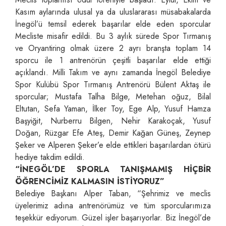
Kasım aylarında ulusal ya da uluslararası müsabakalarda
İnegöl’ü temsil ederek başarılar elde eden sporcular
Mecliste misafir edildi. Bu 3 aylık sürede Spor Tırmanış
ve Oryantiring olmak üzere 2 ayrı branşta toplam 14
sporcu ile 1 antrenörün çeşitli başarılar elde ettiği
açıklandı. Milli Takım ve aynı zamanda İnegöl Belediye
Spor Kulübü Spor Tırmanış Antrenörü Bülent Aktaş ile
sporcular; Mustafa Talha Bilge, Metehan oğuz, Bilal
Eltutan, Sefa Yaman, İlker Toy, Ege Alp, Yusuf Hamza
Başyiğit, Nurberru Bilgen, Nehir Karakoçak, Yusuf
Doğan, Rüzgar Efe Ateş, Demir Kağan Güneş, Zeynep
Şeker ve Alperen Şeker’e elde ettikleri başarılardan ötürü
hediye takdim edildi.
“İNEGÖL’DE SPORLA TANIŞMAMIŞ HİÇBİR
ÖĞRENCİMİZ KALMASIN İSTİYORUZ”
Belediye Başkanı Alper Taban, “Şehrimiz ve meclis
üyelerimiz adına antrenörümüz ve tüm sporcularımıza
teşekkür ediyorum. Güzel işler başarıyorlar. Biz İnegöl’de