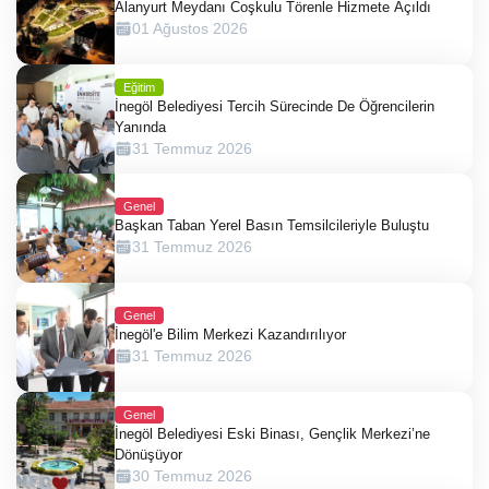
Alanyurt Meydanı Coşkulu Törenle Hizmete Açıldı
01 Ağustos 2026
Eğitim
İnegöl Belediyesi Tercih Sürecinde De Öğrencilerin
Yanında
31 Temmuz 2026
Genel
Başkan Taban Yerel Basın Temsilcileriyle Buluştu
31 Temmuz 2026
Genel
İnegöl'e Bilim Merkezi Kazandırılıyor
31 Temmuz 2026
Genel
İnegöl Belediyesi Eski Binası, Gençlik Merkezi’ne
Dönüşüyor
30 Temmuz 2026