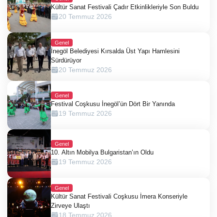
Kültür Sanat Festivali Çadır Etkinlikleriyle Son Buldu
20 Temmuz 2026
Genel
İnegöl Belediyesi Kırsalda Üst Yapı Hamlesini
Sürdürüyor
20 Temmuz 2026
Genel
Festival Coşkusu İnegöl’ün Dört Bir Yanında
19 Temmuz 2026
Genel
10. Altın Mobilya Bulgaristan’ın Oldu
19 Temmuz 2026
Genel
Kültür Sanat Festivali Coşkusu İmera Konseriyle
Zirveye Ulaştı
18 Temmuz 2026