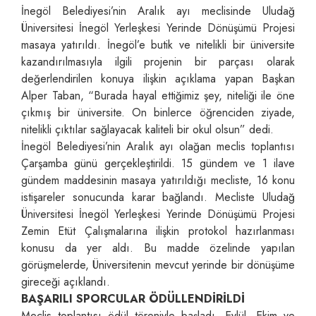
İnegöl Belediyesi’nin Aralık ayı meclisinde Uludağ
Üniversitesi İnegöl Yerleşkesi Yerinde Dönüşümü Projesi
masaya yatırıldı. İnegöl’e butik ve nitelikli bir üniversite
kazandırılmasıyla ilgili projenin bir parçası olarak
değerlendirilen konuya ilişkin açıklama yapan Başkan
Alper Taban, “Burada hayal ettiğimiz şey, niteliği ile öne
çıkmış bir üniversite. On binlerce öğrenciden ziyade,
nitelikli çıktılar sağlayacak kaliteli bir okul olsun” dedi.
İnegöl Belediyesi’nin Aralık ayı olağan meclis toplantısı
Çarşamba günü gerçekleştirildi. 15 gündem ve 1 ilave
gündem maddesinin masaya yatırıldığı mecliste, 16 konu
istişareler sonucunda karar bağlandı. Mecliste Uludağ
Üniversitesi İnegöl Yerleşkesi Yerinde Dönüşümü Projesi
Zemin Etüt Çalışmalarına ilişkin protokol hazırlanması
konusu da yer aldı. Bu madde özelinde yapılan
görüşmelerde, Üniversitenin mevcut yerinde bir dönüşüme
gireceği açıklandı.
BAŞARILI SPORCULAR ÖDÜLLENDİRİLDİ
Meclis toplantısı ödül töreniyle başladı. Eylül, Ekim ve