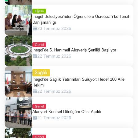
Eğitim
İnegöl Belediyesi’nden Öğrencilere Ücretsiz Yks Tercih
Danışmanlığı
23 Temmuz 2026
Genel
İnegöl’de 5. Hanımeli Alışveriş Şenliği Başlıyor
22 Temmuz 2026
Sağlık
İnegöl’de Sağlık Yatırımları Sürüyor: Hedef 160 Aile
Hekimi
22 Temmuz 2026
Genel
Alanyurt Kentsel Dönüşüm Ofisi Açıldı
21 Temmuz 2026
Genel