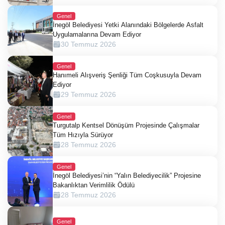
Genel
İnegöl Belediyesi Yetki Alanındaki Bölgelerde Asfalt
Uygulamalarına Devam Ediyor
30 Temmuz 2026
Genel
Hanımeli Alışveriş Şenliği Tüm Coşkusuyla Devam
Ediyor
29 Temmuz 2026
Genel
Turgutalp Kentsel Dönüşüm Projesinde Çalışmalar
Tüm Hızıyla Sürüyor
28 Temmuz 2026
Genel
İnegöl Belediyesi’nin “Yalın Belediyecilik” Projesine
Bakanlıktan Verimlilik Ödülü
28 Temmuz 2026
Genel