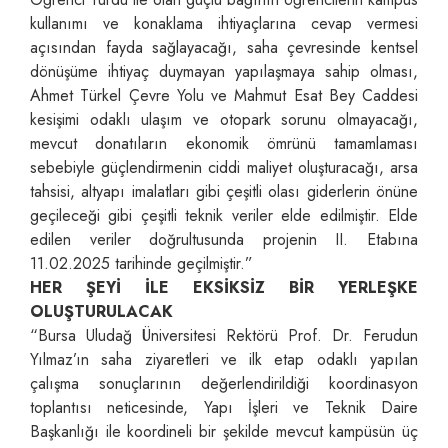
kullanımı ve konaklama ihtiyaçlarına cevap vermesi
açısından fayda sağlayacağı, saha çevresinde kentsel
dönüşüme ihtiyaç duymayan yapılaşmaya sahip olması,
Ahmet Türkel Çevre Yolu ve Mahmut Esat Bey Caddesi
kesişimi odaklı ulaşım ve otopark sorunu olmayacağı,
mevcut donatıların ekonomik ömrünü tamamlaması
sebebiyle güçlendirmenin ciddi maliyet oluşturacağı, arsa
tahsisi, altyapı imalatları gibi çeşitli olası giderlerin önüne
geçileceği gibi çeşitli teknik veriler elde edilmiştir. Elde
edilen veriler doğrultusunda projenin II. Etabına
11.02.2025 tarihinde geçilmiştir.”
HER ŞEYİ İLE EKSİKSİZ BİR YERLEŞKE
OLUŞTURULACAK
“Bursa Uludağ Üniversitesi Rektörü Prof. Dr. Ferudun
Yılmaz’ın saha ziyaretleri ve ilk etap odaklı yapılan
çalışma sonuçlarının değerlendirildiği koordinasyon
toplantısı neticesinde, Yapı İşleri ve Teknik Daire
Başkanlığı ile koordineli bir şekilde mevcut kampüsün üç