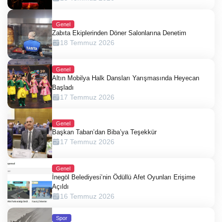
Genel
Zabıta Ekiplerinden Döner Salonlarına Denetim
18 Temmuz 2026
Genel
Altın Mobilya Halk Dansları Yarışmasında Heyecan
Başladı
17 Temmuz 2026
Genel
Başkan Taban’dan Biba’ya Teşekkür
17 Temmuz 2026
Genel
İnegöl Belediyesi’nin Ödüllü Afet Oyunları Erişime
Açıldı
16 Temmuz 2026
Spor