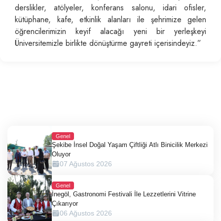
derslikler, atölyeler, konferans salonu, idari ofisler,
kütüphane, kafe, etkinlik alanları ile şehrimize gelen
öğrencilerimizin keyif alacağı yeni bir yerleşkeyi
Üniversitemizle birlikte dönüştürme gayreti içerisindeyiz.”
Genel
Şekibe İnsel Doğal Yaşam Çiftliği Atlı Binicilik Merkezi
Oluyor
07 Ağustos 2026
Genel
İnegöl, Gastronomi Festivali İle Lezzetlerini Vitrine
Çıkarıyor
06 Ağustos 2026