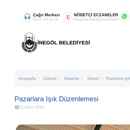
Çağrı Merkezi
NÖBETÇİ ECZANELER
E
0224 715 10 10
İnegöl'de Nöbetçi Eczaneler
İNEGÖL BELEDİYESİ
Anasayfa
Haberler
Genel
Pazarlara Iş
Güncel
>
>
>
>
Pazarlara Işık Düzenlemesi
11 Ekim 2020