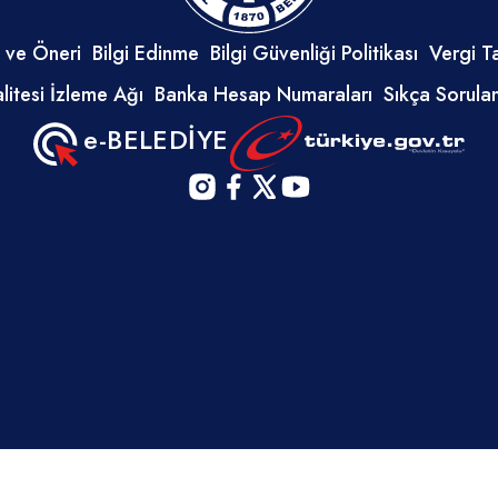
Cumhuriyeti vatandaşı olmak. Er
için askerliğini yapmış olmak. 40
 ve Öneri
Bilgi Edinme
Bilgi Güvenliği Politikası
Vergi T
geçmemiş olmak. İş pozisyonun
litesi İzleme Ağı
Banka Hesap Numaraları
Sıkça Sorula
olarak çalışmaya engel teşkil ed
herhangi bir sağlık sorunu olma
e-BELEDİYE
ve vardiyalı çalışma şartlarına 
Affa uğramış olsa bile devletin g
karşı suçlar, anayasal düzene ve
düzenin işleyişine karşı suçlar, mil
savunmaya karşı suçlar, devlet sı
karşı suçlar ve casusluk, özel ha
hayatın gizli alanına ve cinsel
dokunulmazlığa karşı suçlar ile 
veya uyarıcı madde suçları zimmet
rüşvet, hırsızlık, dolandırıcılık, sa
güveni kötüye kullanma, hileli ifla
fesat karıştırma, edimin ifasına f
karıştırma, suçtan kaynaklanan m
değerlerini aklama veya kaçakçıl
kızartıcı suçlarından mahkûm o
© 2026 - Tüm Hakları Saklılıdır. İnegöl Belediyesi -
Bilgi İşlem Müdürlüğü
HES (Hayat Eve Sığar) kodunu