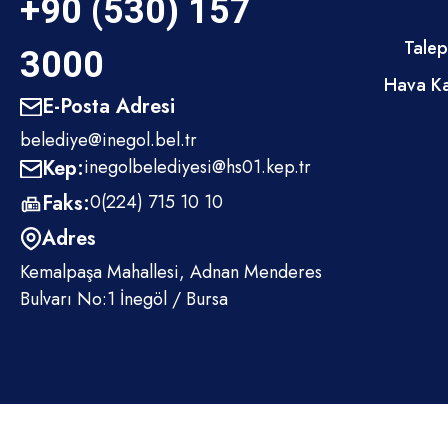
+90 (530) 157
Talep
3000
Hava Ka
E-Posta Adresi
belediye@inegol.bel.tr
Kep:
inegolbelediyesi@hs01.kep.tr
Faks:
0(224) 715 10 10
Adres
Kemalpaşa Mahallesi, Adnan Menderes
Bulvarı No:1 İnegöl / Bursa