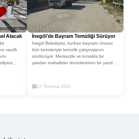
nel Alacak
İnegöl’de Bayram Temizliği Sürüyor
klı
İnegöl Belediyesi, kurban bayramı öncesi
e vasıflı
tüm birimleriyle temizlik çalışmalarını
lımı
sürdürüyor. Merkezde ve kırsalda bir
diyesi,
yandan mahalleler temizlenirken bir yandan
da çocuk oyun alanları yıkanarak bayrama
nlarda
hazırlanıyor.Kurban bayramı öncesi
 yapacak.
hummalı bir çalışma başlatan İnegöl
17 Temmuz 2021
rına ilişkin
Belediyesi, şehrin her alanında temizlik
n 16-20
seferberliğini sürdürüyor. Temizlik İşleri
 şahsen
Müdürlüğü ve Park Bahçeler Müdürlüğü
Başvurular
ekipleri hem kırsalda hem de merkez
ahallesi
mahallelerde bayram öncesi yoğun mesai
unan Ek
harcıyor.Bu kapsamda Temizlik İşleri
rlüğü İdari
Müdürlüğü kırsal bölgelerde mahalle
meydanları ve ana arterleri süpürge