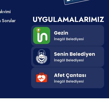
kek adaylar
 yaşını
akvimi
a uygun
UYGULAMALARIMIZ
n Sorular
ecek
mak. Esnek
uygun olmak.
üvenliğine
 bu
li
rlarına
yata ve
uyuşturucu
, irtikâp,
htecilik,
s, ihaleye
esat
alvarlığı
ık ve yüz
lmamak.