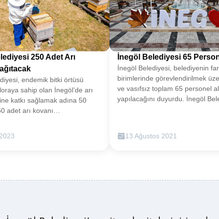
lediyesi 250 Adet Arı
İnegöl Belediyesi 65 Perso
İnegöl Belediyesi, belediyenin far
ağıtacak
birimlerinde görevlendirilmek üzer
diyesi, endemik bitki örtüsü
ve vasıfsız toplam 65 personel a
floraya sahip olan İnegöl’de arı
yapılacağını duyurdu. İnegöl Bele
lerine katkı sağlamak adına 50
belediyenin farklı birimlerinde
50 adet arı kovanı
görevlendirilmek üzere farklı ala
Tarım alanında sağladığı
görev yapacak 65 personel alımı
 İnegöl tarımının gelişmesine
 2023
13 Ağustos 2021
Vasıflı ve vasıfsız personel alımla
 sağlayan İnegöl Belediyesi, arı
yapılan açıklamada, başvuruları
eri için kovan dağıtımı yapılacağını
Ağustos 2021 tarihleri arasında
reketli topraklarının yanı sıra
yapılması gerektiği ifade edildi. 
tki örtüsü noktasında da zengin
İnegöl Belediyesi’nin Mesudiye M
 sahip olan İnegöl’de şu anda 25
Şipali yolu No: 27 adresinde bul
da kovan bulunurken, 50 çiftçiye
Hizmet binasında Fen İşleri Müdü
van dağıtılacağı ifade
İşler ve Evrak Kayıt Bürosuna
N BAŞVURU 14 MART SALIİnegöl