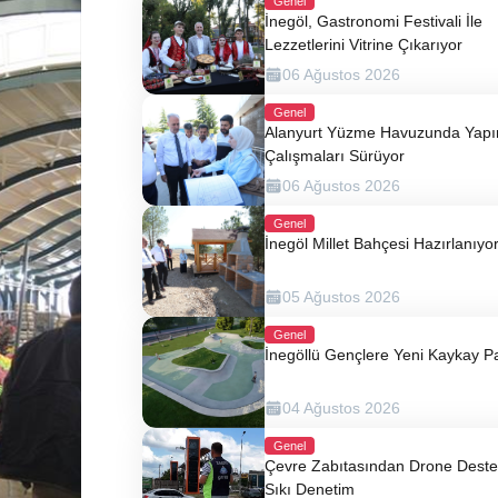
Genel
İnegöl, Gastronomi Festivali İle
Lezzetlerini Vitrine Çıkarıyor
06 Ağustos 2026
Genel
Alanyurt Yüzme Havuzunda Yap
Çalışmaları Sürüyor
06 Ağustos 2026
Genel
İnegöl Millet Bahçesi Hazırlanıyo
05 Ağustos 2026
Genel
İnegöllü Gençlere Yeni Kaykay P
04 Ağustos 2026
Genel
Çevre Zabıtasından Drone Destek
Sıkı Denetim