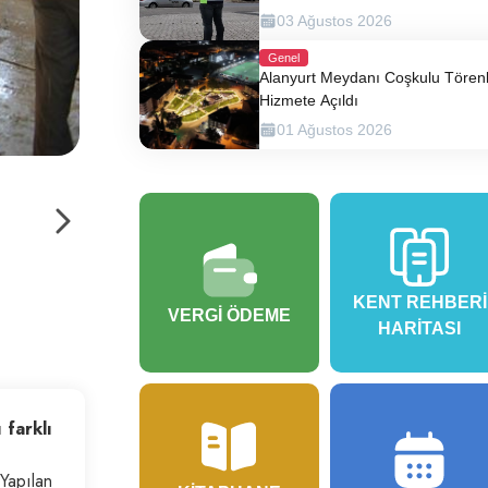
03 Ağustos 2026
Genel
Alanyurt Meydanı Coşkulu Tören
Hizmete Açıldı
01 Ağustos 2026
KENT REHBERI
VERGI ÖDEME
HARITASI
 farklı
 Yapılan