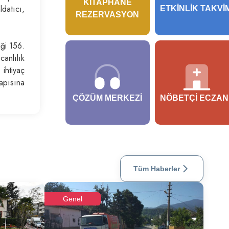
KITAPHANE
ldatıcı,
ETKINLIK TAKVI
REZERVASYON
iği 156.
canlılık
ihtiyaç
apısına
ÇÖZÜM MERKEZI
NÖBETÇI ECZAN
Tüm Haberler
Genel