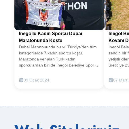
İnegöllü Kadın Sporcu Dubai
İnegöl Be
Maratonunda Koştu
Kovanı D
Dubai Maratonunda bu yıl Türkiye’den tüm
İnegöl Bele
kategorilerde 7 kadın sporcu koştu.
zengin bir 
Maratonda yer alan Türk kadın
yetiştirici
sporculardan biri de İnegöl Belediye Spor
üreticiye 2
Kulübü Atletizm Sporcusu Hülya Takım oldu.
dağıtacak.
Başarılı sporcu, 42 km koşarak Türk
desteklerle
09 Ocak 2024
07 Mart
Bayrağı ve İnegöl Belediyespor flamasını
büyük katkı
maratonda dalgalandırdı.2000 yılından bu
yetiştiricil
yana her yıl Ocak ayında Dubai’de yapılan
duyurdu. Be
Dubai Maratonu, bu yıl 07 Ocak Pazar günü
endemik bi
gerçekleştirildi. Orta Doğu’nun ilk ve en eski
bir floraya
uluslararası maratonu olan ve 4 km, 10 km
bin dolayın
ve klasik 42.195 km maraton mesafesi
250 adet ko
üzerinde yapılan yarışlara sahne olan
edildi.SO