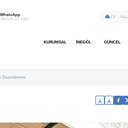
WhatsApp
13° - Hava
+90 530 157 3000
KURUMSAL
İNEGÖL
GÜNCEL
ık Düzenlemesi
A
A