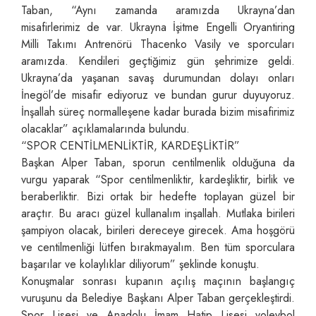
Taban, “Aynı zamanda aramızda Ukrayna’dan
misafirlerimiz de var. Ukrayna İşitme Engelli Oryantiring
Milli Takımı Antrenörü Thacenko Vasily ve sporcuları
aramızda. Kendileri geçtiğimiz gün şehrimize geldi.
Ukrayna’da yaşanan savaş durumundan dolayı onları
İnegöl’de misafir ediyoruz ve bundan gurur duyuyoruz.
İnşallah süreç normalleşene kadar burada bizim misafirimiz
olacaklar” açıklamalarında bulundu.
“SPOR CENTİLMENLİKTİR, KARDEŞLİKTİR”
Başkan Alper Taban, sporun centilmenlik olduğuna da
vurgu yaparak “Spor centilmenliktir, kardeşliktir, birlik ve
beraberliktir. Bizi ortak bir hedefte toplayan güzel bir
araçtır. Bu aracı güzel kullanalım inşallah. Mutlaka birileri
şampiyon olacak, birileri dereceye girecek. Ama hoşgörü
ve centilmenliği lütfen bırakmayalım. Ben tüm sporculara
başarılar ve kolaylıklar diliyorum” şeklinde konuştu.
Konuşmalar sonrası kupanın açılış maçının başlangıç
vuruşunu da Belediye Başkanı Alper Taban gerçekleştirdi.
Spor Lisesi ve Anadolu İmam Hatip Lisesi voleybol