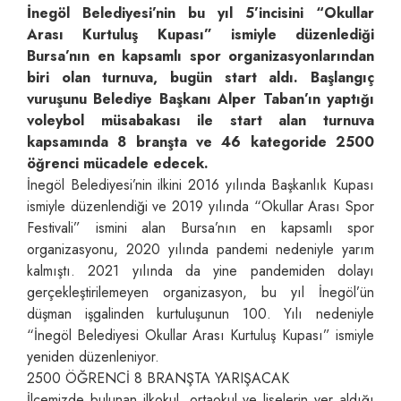
İnegöl Belediyesi’nin bu yıl 5’incisini “Okullar
Arası Kurtuluş Kupası” ismiyle düzenlediği
Bursa’nın en kapsamlı spor organizasyonlarından
biri olan turnuva, bugün start aldı. Başlangıç
vuruşunu Belediye Başkanı Alper Taban’ın yaptığı
voleybol müsabakası ile start alan turnuva
kapsamında 8 branşta ve 46 kategoride 2500
öğrenci mücadele edecek.
İnegöl Belediyesi’nin ilkini 2016 yılında Başkanlık Kupası
ismiyle düzenlendiği ve 2019 yılında “Okullar Arası Spor
Festivali” ismini alan Bursa’nın en kapsamlı spor
organizasyonu, 2020 yılında pandemi nedeniyle yarım
kalmıştı. 2021 yılında da yine pandemiden dolayı
gerçekleştirilemeyen organizasyon, bu yıl İnegöl’ün
düşman işgalinden kurtuluşunun 100. Yılı nedeniyle
“İnegöl Belediyesi Okullar Arası Kurtuluş Kupası” ismiyle
yeniden düzenleniyor.
2500 ÖĞRENCİ 8 BRANŞTA YARIŞACAK
İlçemizde bulunan ilkokul, ortaokul ve liselerin yer aldığı