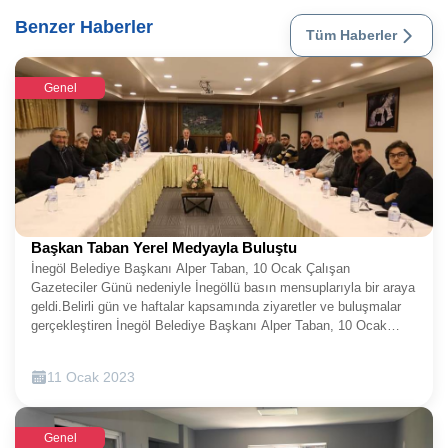
Benzer Haberler
Tüm Haberler
Genel
Başkan Taban Yerel Medyayla Buluştu
İnegöl Belediye Başkanı Alper Taban, 10 Ocak Çalışan
Gazeteciler Günü nedeniyle İnegöllü basın mensuplarıyla bir araya
geldi.Belirli gün ve haftalar kapsamında ziyaretler ve buluşmalar
gerçekleştiren İnegöl Belediye Başkanı Alper Taban, 10 Ocak
Çalışan Gazeteciler Gününde şehrin yerel medya temsilcileri ile
buluştu. İnegöl’ün Şifalı İncisi Oylat Kaplıcalarında düzenlenen
11 Ocak 2023
programda, Başkan Alper Taban basın mensuplarının gününü
tebrik etti.“ŞEHRİN TANITIMINDA ÖNEMLİ BİR PAY
SAHİBİSİNİZ”Basın mensuplarıyla buluşma programında bir
Genel
açıklama yapan Belediye Başkanı Alper Taban, basın