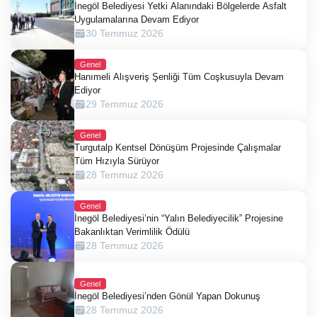
İnegöl Belediyesi Yetki Alanındaki Bölgelerde Asfalt
Uygulamalarına Devam Ediyor
30 Temmuz 2026
Genel
Hanımeli Alışveriş Şenliği Tüm Coşkusuyla Devam
Ediyor
29 Temmuz 2026
Genel
Turgutalp Kentsel Dönüşüm Projesinde Çalışmalar
Tüm Hızıyla Sürüyor
28 Temmuz 2026
Genel
İnegöl Belediyesi’nin “Yalın Belediyecilik” Projesine
Bakanlıktan Verimlilik Ödülü
28 Temmuz 2026
Genel
İnegöl Belediyesi’nden Gönül Yapan Dokunuş
28 Temmuz 2026