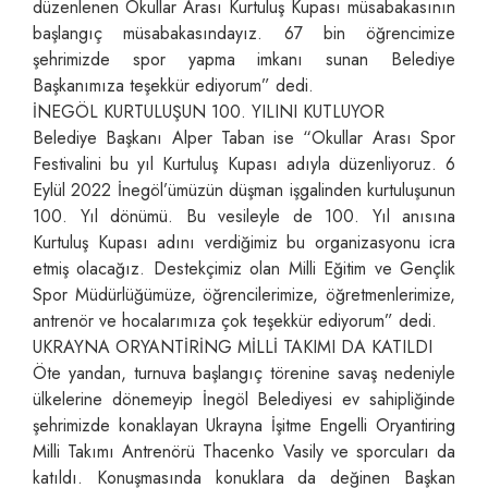
düzenlenen Okullar Arası Kurtuluş Kupası müsabakasının
başlangıç müsabakasındayız. 67 bin öğrencimize
şehrimizde spor yapma imkanı sunan Belediye
Başkanımıza teşekkür ediyorum” dedi.
İNEGÖL KURTULUŞUN 100. YILINI KUTLUYOR
Belediye Başkanı Alper Taban ise “Okullar Arası Spor
Festivalini bu yıl Kurtuluş Kupası adıyla düzenliyoruz. 6
Eylül 2022 İnegöl’ümüzün düşman işgalinden kurtuluşunun
100. Yıl dönümü. Bu vesileyle de 100. Yıl anısına
Kurtuluş Kupası adını verdiğimiz bu organizasyonu icra
etmiş olacağız. Destekçimiz olan Milli Eğitim ve Gençlik
Spor Müdürlüğümüze, öğrencilerimize, öğretmenlerimize,
antrenör ve hocalarımıza çok teşekkür ediyorum” dedi.
UKRAYNA ORYANTİRİNG MİLLİ TAKIMI DA KATILDI
Öte yandan, turnuva başlangıç törenine savaş nedeniyle
ülkelerine dönemeyip İnegöl Belediyesi ev sahipliğinde
şehrimizde konaklayan Ukrayna İşitme Engelli Oryantiring
Milli Takımı Antrenörü Thacenko Vasily ve sporcuları da
katıldı. Konuşmasında konuklara da değinen Başkan