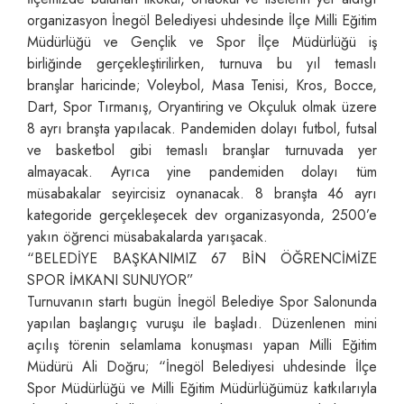
organizasyon İnegöl Belediyesi uhdesinde İlçe Milli Eğitim
Müdürlüğü ve Gençlik ve Spor İlçe Müdürlüğü iş
birliğinde gerçekleştirilirken, turnuva bu yıl temaslı
branşlar haricinde; Voleybol, Masa Tenisi, Kros, Bocce,
Dart, Spor Tırmanış, Oryantiring ve Okçuluk olmak üzere
8 ayrı branşta yapılacak. Pandemiden dolayı futbol, futsal
ve basketbol gibi temaslı branşlar turnuvada yer
almayacak. Ayrıca yine pandemiden dolayı tüm
müsabakalar seyircisiz oynanacak. 8 branşta 46 ayrı
kategoride gerçekleşecek dev organizasyonda, 2500’e
yakın öğrenci müsabakalarda yarışacak.
“BELEDİYE BAŞKANIMIZ 67 BİN ÖĞRENCİMİZE
SPOR İMKANI SUNUYOR”
Turnuvanın startı bugün İnegöl Belediye Spor Salonunda
yapılan başlangıç vuruşu ile başladı. Düzenlenen mini
açılış törenin selamlama konuşması yapan Milli Eğitim
Müdürü Ali Doğru; “İnegöl Belediyesi uhdesinde İlçe
Spor Müdürlüğü ve Milli Eğitim Müdürlüğümüz katkılarıyla