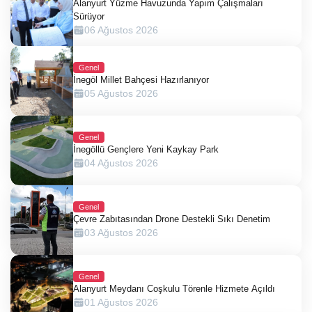
Alanyurt Yüzme Havuzunda Yapım Çalışmaları
Sürüyor
06 Ağustos 2026
Genel
İnegöl Millet Bahçesi Hazırlanıyor
05 Ağustos 2026
Genel
İnegöllü Gençlere Yeni Kaykay Park
04 Ağustos 2026
Genel
Çevre Zabıtasından Drone Destekli Sıkı Denetim
03 Ağustos 2026
Genel
Alanyurt Meydanı Coşkulu Törenle Hizmete Açıldı
01 Ağustos 2026