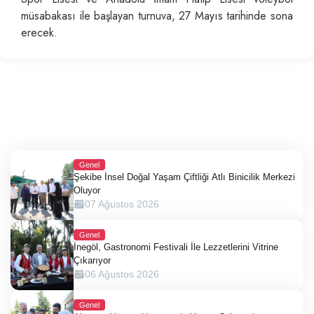
müsabakası ile başlayan turnuva, 27 Mayıs tarihinde sona
erecek.
Genel
Şekibe İnsel Doğal Yaşam Çiftliği Atlı Binicilik Merkezi
Oluyor
07 Ağustos 2026
Genel
İnegöl, Gastronomi Festivali İle Lezzetlerini Vitrine
Çıkarıyor
06 Ağustos 2026
Genel