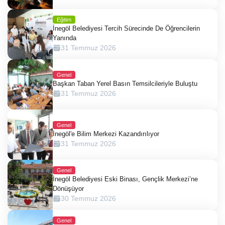
Eğitim
İnegöl Belediyesi Tercih Sürecinde De Öğrencilerin
Yanında
31 Temmuz 2026
Genel
Başkan Taban Yerel Basın Temsilcileriyle Buluştu
31 Temmuz 2026
Genel
İnegöl'e Bilim Merkezi Kazandırılıyor
31 Temmuz 2026
Genel
İnegöl Belediyesi Eski Binası, Gençlik Merkezi’ne
Dönüşüyor
30 Temmuz 2026
Genel