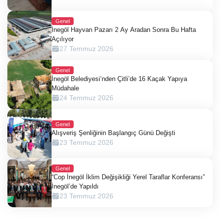
Genel
İnegöl Hayvan Pazarı 2 Ay Aradan Sonra Bu Hafta
Açılıyor
27 Temmuz 2026
Genel
İnegöl Belediyesi’nden Çitli’de 16 Kaçak Yapıya
Müdahale
24 Temmuz 2026
Genel
Alışveriş Şenliğinin Başlangıç Günü Değişti
23 Temmuz 2026
Genel
“Cop İnegöl İklim Değişikliği Yerel Taraflar Konferansı”
İnegöl’de Yapıldı
23 Temmuz 2026