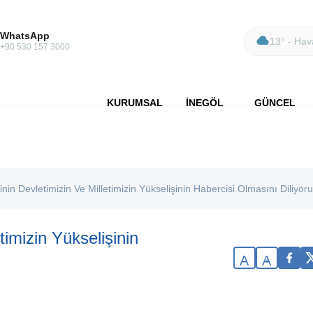
WhatsApp
13° - Hava
+90 530 157 3000
KURUMSAL
İNEGÖL
GÜNCEL
inin Devletimizin Ve Milletimizin Yükselişinin Habercisi Olmasını Diliyor
timizin Yükselişinin
A
A