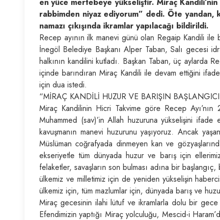
en yüce mertebeye yükseliştir. Miraç Kandili’nin 
rabbimden niyaz ediyorum” dedi. Öte yandan, ka
namazı çıkışında ikramlar yapılacağı bildirildi.
Recep ayının ilk manevi günü olan Regaip Kandili ile b
İnegöl Belediye Başkanı Alper Taban, Salı gecesi idrak
halkının kandilini kutladı. Başkan Taban, üç aylarda R
içinde barındıran Miraç Kandili ile devam ettiğini if
için dua istedi.
“MİRAÇ KANDİLİ HUZUR VE BARIŞIN BAŞLANGIC
Miraç Kandilinin Hicri Takvime göre Recep Ayı’nın 2
Muhammed (sav)’in Allah huzuruna yükselişini ifade 
kavuşmanın manevi huzurunu yaşıyoruz. Ancak yaşana
Müslüman coğrafyada dinmeyen kan ve gözyaşlarında
ekseriyetle tüm dünyada huzur ve barış için ellerim
felaketler, savaşların son bulması adına bir başlangıç
ülkemiz ve milletimiz için de yeniden yükselişin haberc
ülkemiz için, tüm mazlumlar için, dünyada barış ve huz
Miraç gecesinin ilahi lütuf ve ikramlarla dolu bir 
Efendimizin yaptığı Miraç yolculuğu, Mescid-i Haram