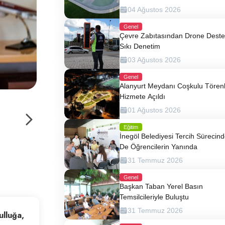
04 Ağustos 2026
Genel
Çevre Zabıtasından Drone Destek
Sıkı Denetim
03 Ağustos 2026
Genel
Alanyurt Meydanı Coşkulu Tören
Hizmete Açıldı
01 Ağustos 2026
Eğitim
İnegöl Belediyesi Tercih Sürecin
De Öğrencilerin Yanında
31 Temmuz 2026
Genel
Başkan Taban Yerel Basın
Temsilcileriyle Buluştu
31 Temmuz 2026
ulluğa,