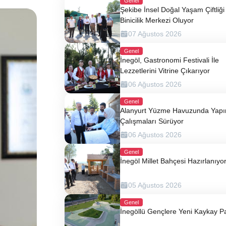
Genel
Şekibe İnsel Doğal Yaşam Çiftliği 
Binicilik Merkezi Oluyor
07 Ağustos 2026
Genel
İnegöl, Gastronomi Festivali İle
Lezzetlerini Vitrine Çıkarıyor
06 Ağustos 2026
Genel
Alanyurt Yüzme Havuzunda Yap
Çalışmaları Sürüyor
06 Ağustos 2026
Genel
İnegöl Millet Bahçesi Hazırlanıyo
05 Ağustos 2026
Genel
İnegöllü Gençlere Yeni Kaykay P