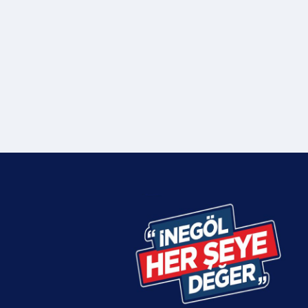
 amacıyla
deftere, kalemlerden boya malzemelerine
Yarışmalar,
kadar farklı kırtasiye malzemelerinin yer
leşiler,
aldığı setler hazırladı. Umuteli Sosyal
inliğin
Yardım İşleri Müdürlüğü, hazırlanan
e 500 bin
kırtasiye malzemelerinin dağıtımına
8 yabancı
başladı.Kırtasiye yardımlarına ilişkin
abancı konuk
açıklama yapan Belediye Başkanı Alper
nin çeşitli
Taban, yeni bir eğitim ve öğretim yılının
nde şef ve
başladığını hatırlatarak; “Pandemi sonrası
evlatlarımız yeniden okullarına kavuştu.
’İNCİ
Uzun bir aranın ardından okulların
tutmuş
bahçelerinin yeniden cıvıl cıvıl olduğunu
tanıtma
görmek bizlere de umut oldu. Yeni eğitim
samında
öğretim yılının hayırlı olmasını temenni
dan
ediyorum. İhtiyaçlar noktasında da bizde
 Gastro
karınca kararınca her sene olduğu gibi bu
atılan
sene de kırtasiye yardımları noktasında
ğlayan ile
destek olmak istedik öğrencilerimize. Tabi
negöl
bunları yaparken de Milli Eğitim
u Erikli
Müdürlüğümüzün, okullarımızın belirlediği
 kültürünü
öğrencilere ulaştırılması noktasında
eller ve
idarecilerimize teslim ediyoruz. Bu yıl 1500