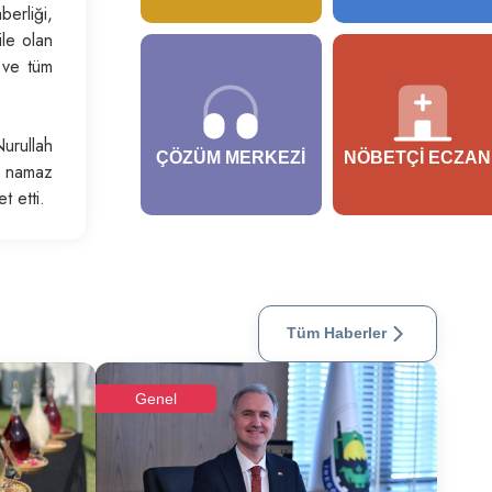
berliği,
ile olan
 ve tüm
urullah
ÇÖZÜM MERKEZI
NÖBETÇI ECZAN
e namaz
t etti.
Tüm Haberler
Genel