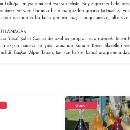
bir kulluğa, en yüce mertebeye yükseliştir. Böyle geceler birlik bera
endimizi ve yaptıklarımızı bir daha gözden geçirip tartmamıza ves
risinde barındıran bu kutlu gecenin başta İnegöl’ümüze, ülkemize
 KUTLANACAK
Hacı Yusuf Şahin Camisinde özel bir program icra edecek. İmam N
n akşam namazı ile yatsı arasında Kuran-ı Kerim tilavetleri v
 edildi. Başkan Alper Taban, tüm ilçe halkını kandil programına dave
Genel