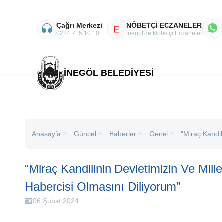
Çağrı Merkezi
NÖBETÇİ ECZANELER
E
0224 715 10 10
İnegöl'de Nöbetçi Eczaneler
İNEGÖL BELEDİYESİ
Anasayfa
Haberler
Genel
“Miraç Kandil
Güncel
>
>
>
>
“Miraç Kandilinin Devletimizin Ve Mille
Habercisi Olmasını Diliyorum”
06 Şubat 2024