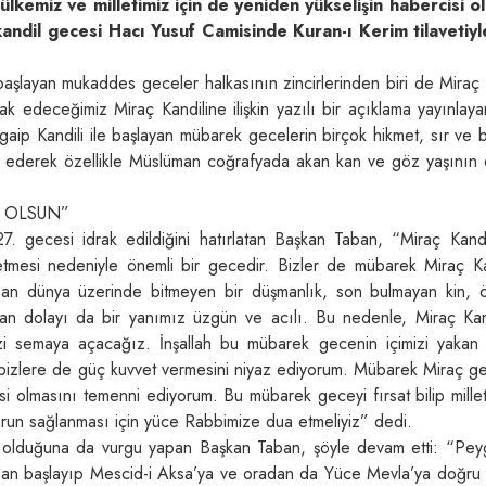
ülkemiz ve milletimiz için de yeniden yükselişin habercisi o
ndil gecesi Hacı Yusuf Camisinde Kuran-ı Kerim tilavetiyl
aşlayan mukaddes geceler halkasının zincirlerinden biri de Miraç 
 edeceğimiz Miraç Kandiline ilişkin yazılı bir açıklama yayınlaya
egaip Kandili ile başlayan mübarek gecelerin birçok hikmet, sır ve 
ade ederek özellikle Müslüman coğrafyada akan kan ve göz yaşının 
I OLSUN”
7. gecesi idrak edildiğini hatırlatan Başkan Taban, “Miraç Kandi
etmesi nedeniyle önemli bir gecedir. Bizler de mübarek Miraç Ka
n dünya üzerinde bitmeyen bir düşmanlık, son bulmayan kin, öz
n dolayı da bir yanımız üzgün ve acılı. Bu nedenle, Miraç Kan
izi semaya açacağız. İnşallah bu mübarek gecenin içimizi yakan a
, bizlere de güç kuvvet vermesini niyaz ediyorum. Mübarek Miraç g
isi olmasını temenni ediyorum. Bu mübarek geceyi fırsat bilip mille
urun sağlanması için yüce Rabbimize dua etmeliyiz” dedi.
gece olduğuna da vurgu yapan Başkan Taban, şöyle devam etti: “Pe
’dan başlayıp Mescid-i Aksa’ya ve oradan da Yüce Mevla’ya doğru 