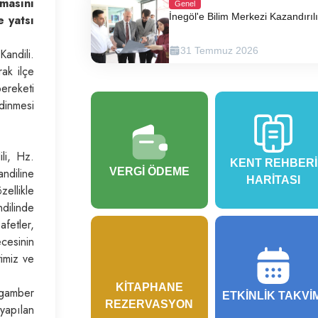
lmasını
Genel
İnegöl'e Bilim Merkezi Kazandırıl
e yatsı
31 Temmuz 2026
Kandili.
rak ilçe
bereketi
dinmesi
li, Hz.
KENT REHBERI
VERGI ÖDEME
ndiline
HARITASI
ellikle
dilinde
fetler,
ecesinin
timiz ve
KITAPHANE
ygamber
ETKINLIK TAKVI
REZERVASYON
yapılan