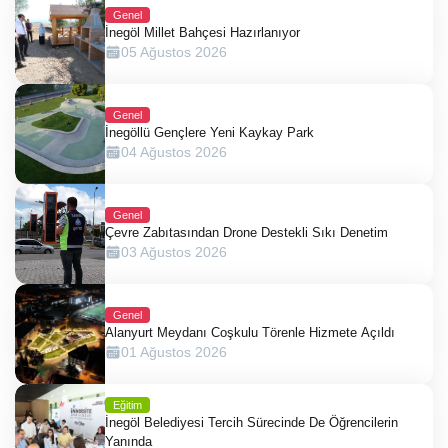
Genel
İnegöl Millet Bahçesi Hazırlanıyor
05 Ağustos 2026
Genel
İnegöllü Gençlere Yeni Kaykay Park
04 Ağustos 2026
Genel
Çevre Zabıtasından Drone Destekli Sıkı Denetim
03 Ağustos 2026
Genel
Alanyurt Meydanı Coşkulu Törenle Hizmete Açıldı
01 Ağustos 2026
Eğitim
İnegöl Belediyesi Tercih Sürecinde De Öğrencilerin
Yanında