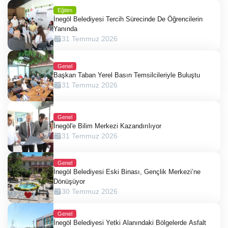
Eğitim
İnegöl Belediyesi Tercih Sürecinde De Öğrencilerin
Yanında
31 Temmuz 2026
Genel
Başkan Taban Yerel Basın Temsilcileriyle Buluştu
31 Temmuz 2026
Genel
İnegöl'e Bilim Merkezi Kazandırılıyor
31 Temmuz 2026
Genel
İnegöl Belediyesi Eski Binası, Gençlik Merkezi’ne
Dönüşüyor
30 Temmuz 2026
Genel
İnegöl Belediyesi Yetki Alanındaki Bölgelerde Asfalt