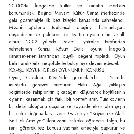
20.00’da İnegöl’de kültür ve sanatın merkezi
konumundaki Beşinci Mevsim Kültür Sanat Merkezinde
gala gösterimiyle ilk kez izleyici karşısında sahnelendi.
Mizahi öğelerle toplumsal eleştiriyi harmanlayan,
düşündüren ve güldüren bir tiyatro oyunu olan ve ilk
olarak 2002 yılında Devlet Tiyatroları tarafından
sahnelenen Komşu Köyün Delisi oyunu, İnegöllü
sanatseverler tarafından büyük beğeni topladı. Oyun
belirli aralıklarla İnegöllülerle buluşmaya devam edecek.
KOMŞU KÖYÜN DELİSİ OYUNUNUN KONUSU
Oyun, Çavuldur Köyü'nde geçmektedir.
Yıllardır
muhtarlık görevini sürdüren Halis Ağa, yaklaşan
seçimlerde rakiplerinin çıkacağını düşünerek köylülerinin
oylarını kazanmak için farklı bir yöntem arar. Tüm köylerin
bir delisi olduğunu düşünür ve köyünde eksik olan şeyin
bir deli olduğuna karar verir. Gazeteye “Köyümüze Akıllı
Bir Deli Aranıyor” ilanı verir. Psikoloji öğrencisi Tolga, bu
ilanı görerek tez konusu yapmak amacıyla başvurur ve