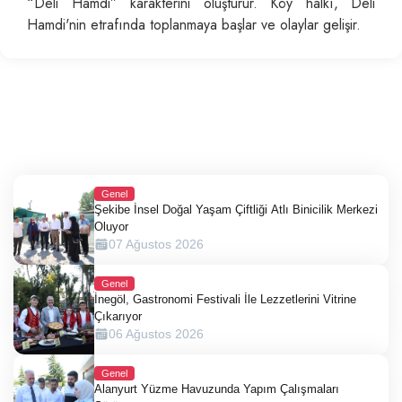
“Deli Hamdi” karakterini oluşturur. Köy halkı, Deli
Hamdi'nin etrafında toplanmaya başlar ve olaylar gelişir.
Genel
Şekibe İnsel Doğal Yaşam Çiftliği Atlı Binicilik Merkezi
Oluyor
07 Ağustos 2026
Genel
İnegöl, Gastronomi Festivali İle Lezzetlerini Vitrine
Çıkarıyor
06 Ağustos 2026
Genel
Alanyurt Yüzme Havuzunda Yapım Çalışmaları