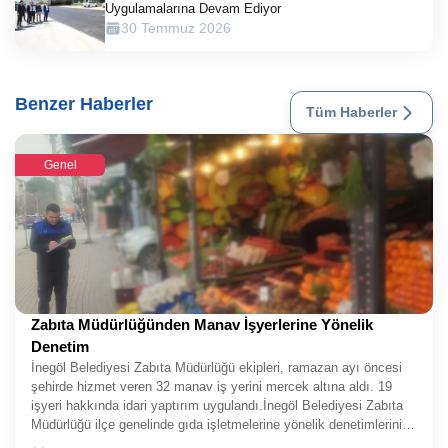
Uygulamalarına Devam Ediyor
30 Temmuz 2026
Benzer Haberler
Tüm Haberler
Genel
Zabıta Müdürlüğünden Manav İşyerlerine Yönelik
Denetim
İnegöl Belediyesi Zabıta Müdürlüğü ekipleri, ramazan ayı öncesi
şehirde hizmet veren 32 manav iş yerini mercek altına aldı. 19
işyeri hakkında idari yaptırım uygulandı.İnegöl Belediyesi Zabıta
Müdürlüğü ilçe genelinde gıda işletmelerine yönelik denetimlerini
sürdürüyor. Her alanda halkın sağlığı, huzuru ve refahı için yoğun