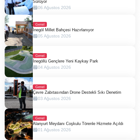
Sürüyor
06 Ağustos 2026
Genel
İnegöl Millet Bahçesi Hazırlanıyor
05 Ağustos 2026
Genel
İnegöllü Gençlere Yeni Kaykay Park
04 Ağustos 2026
Genel
Çevre Zabıtasından Drone Destekli Sıkı Denetim
03 Ağustos 2026
Genel
Alanyurt Meydanı Coşkulu Törenle Hizmete Açıldı
01 Ağustos 2026