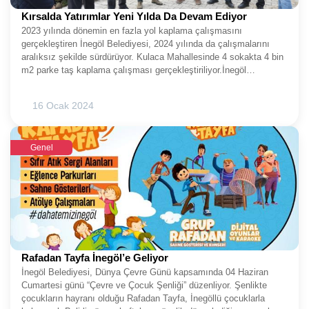
Kırsalda Yatırımlar Yeni Yılda Da Devam Ediyor
2023 yılında dönemin en fazla yol kaplama çalışmasını
gerçekleştiren İnegöl Belediyesi, 2024 yılında da çalışmalarını
aralıksız şekilde sürdürüyor. Kulaca Mahallesinde 4 sokakta 4 bin
m2 parke taş kaplama çalışması gerçekleştiriliyor.İnegöl
Belediyesi 2023 yılında hem merkezde hem kırsalda aralıksız
şekilde sürdürdüğü çalışmalarla dönemin en yoğun senesini
16 Ocak 2024
yaşadı. Özellikle kırsal mahallelerde yıl içerisinde 22 mahallede 95
bin 600 m2 parke taş uygulaması gerçekleştirilirken, yeni yılda da
bu çalışmalar kaldığı yerden devam ediyor.BAŞKAN TABAN
Genel
ÇALIŞMALARI YERİNDE İNCELEDİAlt yapısı tamamlanan
bölgelerde yol kaplama çalışmalarını gerçekleştiren İnegöl
Belediyesi, son olarak Kulaca Mahallesinde 4 sokakta 4 bin m2
parke taş uygulaması için çalışmalara başladı. Büyük ölçüde
tamamlanan uygulamanın kısa sürede tamamlanması
hedeflenirken, Belediye Başkanı Alper Taban da Pazartesi günü
beraberindeki heyetle birlikte devam eden çalışmaları yerinde
inceledi.2024’TE KALDIĞIMIZ YERDEN DEVAM
EDİYORUZBurada konuya ilişkin açıklama da yapan Başkan
Rafadan Tayfa İnegöl’e Geliyor
Taban, “Kulaca Mahallemizde teşkilat üyelerimiz, muhtarımız ve
İnegöl Belediyesi, Dünya Çevre Günü kapsamında 04 Haziran
mahalle sakinlerimizle birlikte yapılan çalışmaları yerinde
Cumartesi günü “Çevre ve Çocuk Şenliği” düzenliyor. Şenlikte
inceliyoruz. Bildiğiniz üzere özellikle 2023 yılından itibaren yol
çocukların hayranı olduğu Rafadan Tayfa, İnegöllü çocuklarla
kaplama çalışmalarınca ciddi çalışmalar ortaya koyduk.