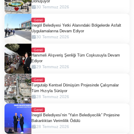
Dönüşüyor
30 Temmuz 2026
Genel
İnegöl Belediyesi Yetki Alanındaki Bölgelerde Asfalt
Uygulamalarına Devam Ediyor
30 Temmuz 2026
Genel
Hanımeli Alışveriş Şenliği Tüm Coşkusuyla Devam
Ediyor
29 Temmuz 2026
Genel
Turgutalp Kentsel Dönüşüm Projesinde Çalışmalar
Tüm Hızıyla Sürüyor
28 Temmuz 2026
Genel
İnegöl Belediyesi’nin “Yalın Belediyecilik” Projesine
Bakanlıktan Verimlilik Ödülü
28 Temmuz 2026