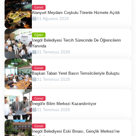
Genel
Alanyurt Meydanı Coşkulu Törenle Hizmete Açıldı
01 Ağustos 2026
Eğitim
İnegöl Belediyesi Tercih Sürecinde De Öğrencilerin
Yanında
31 Temmuz 2026
Genel
Başkan Taban Yerel Basın Temsilcileriyle Buluştu
31 Temmuz 2026
Genel
İnegöl'e Bilim Merkezi Kazandırılıyor
31 Temmuz 2026
Genel
İnegöl Belediyesi Eski Binası, Gençlik Merkezi’ne