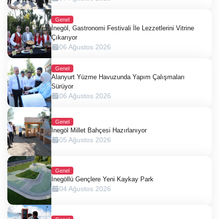
Genel
İnegöl, Gastronomi Festivali İle Lezzetlerini Vitrine
Çıkarıyor
06 Ağustos 2026
Genel
Alanyurt Yüzme Havuzunda Yapım Çalışmaları
Sürüyor
06 Ağustos 2026
Genel
İnegöl Millet Bahçesi Hazırlanıyor
05 Ağustos 2026
Genel
İnegöllü Gençlere Yeni Kaykay Park
04 Ağustos 2026