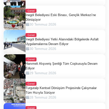
Genel
İnegöl Belediyesi Eski Binası, Gençlik Merkezi’ne
Dönüşüyor
30 Temmuz 2026
Genel
İnegöl Belediyesi Yetki Alanındaki Bölgelerde Asfalt
Uygulamalarına Devam Ediyor
30 Temmuz 2026
Genel
Hanımeli Alışveriş Şenliği Tüm Coşkusuyla Devam
Ediyor
29 Temmuz 2026
Genel
Turgutalp Kentsel Dönüşüm Projesinde Çalışmalar
Tüm Hızıyla Sürüyor
28 Temmuz 2026
Genel