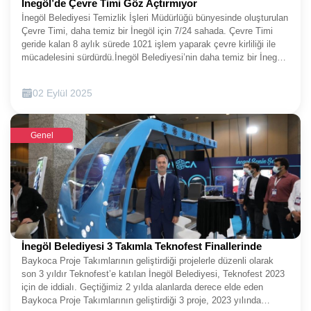
İnegöl’de Çevre Timi Göz Açtırmıyor
İnegöl Belediyesi Temizlik İşleri Müdürlüğü bünyesinde oluşturulan
Çevre Timi, daha temiz bir İnegöl için 7/24 sahada. Çevre Timi
geride kalan 8 aylık sürede 1021 işlem yaparak çevre kirliliği ile
mücadelesini sürdürdü.İnegöl Belediyesi’nin daha temiz bir İnegöl
hedefiyle Temizlik İşleri Müdürlüğü bünyesinde oluşturduğu Çevre
Timi 2025 yılının ilk 8 ayında şehrin dört bir yanında denetim ve
02 Eylül 2025
uygulamalarıyla dikkat çekti. Her an sahada olan ve karşılaşılan
olumsuzluklara anında müdahale eden Çevre Timi, 8 aylık sürede
26 ayrı konuda 1021 işlem yaptı.BAŞLICA SORUNLARZamansız
Genel
çöpten çöpte aykırı atığa, yetkisiz geri dönüşümden boş
arsalardaki çevresel ve görsel kirliliğe, kamu malına zarar
verilmesinden inşaat atıklarına pek çok konuda çevre sorununu
tespit ederek müdahale eden Çevre Timinin en fazla karşılaştığı
olumsuzluklar ise genel tabloyu gözler önüne serdi. Sanayi
bölgesinde endüstriyel atıklar, şehir genelinde çevre kirliliği ve
işyeri önü kirliliği, sigara ve katı atık çevre kirliliği ile yine ağırlıklı
olarak sanayi bölgesinde olmak üzere sobada yabancı madde
yakılması konuları tespit edilen olumsuzluklar arasında başı çekti.
İnegöl Belediyesi 3 Takımla Teknofest Finallerinde
1021 işlemin 834’ünü bu 4 konu oluşturdu.TEMİZ BİR ÇEVRE
Baykoca Proje Takımlarının geliştirdiği projelerle düzenli olarak
İÇİN ÇALIŞMALAR KARARLILIKLA SÜRDÜRÜLECEKİnegöl
son 3 yıldır Teknofest’e katılan İnegöl Belediyesi, Teknofest 2023
Belediye Başkanı Alper Taban, geleceğe bırakılacak en güzel
için de iddialı. Geçtiğimiz 2 yılda alanlarda derece elde eden
mirasın temiz ve yaşanabilir bir dünya olduğuna dikkat çekerek bu
Baykoca Proje Takımlarının geliştirdiği 3 proje, 2023 yılında
konuda çalışmaların hassasiyetle sürdürüldüğünü söyledi. Son