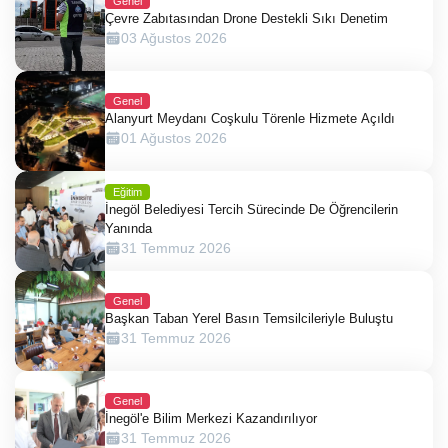
Genel
Çevre Zabıtasından Drone Destekli Sıkı Denetim
03 Ağustos 2026
Genel
Alanyurt Meydanı Coşkulu Törenle Hizmete Açıldı
01 Ağustos 2026
Eğitim
İnegöl Belediyesi Tercih Sürecinde De Öğrencilerin
Yanında
31 Temmuz 2026
Genel
Başkan Taban Yerel Basın Temsilcileriyle Buluştu
31 Temmuz 2026
Genel
İnegöl'e Bilim Merkezi Kazandırılıyor
31 Temmuz 2026