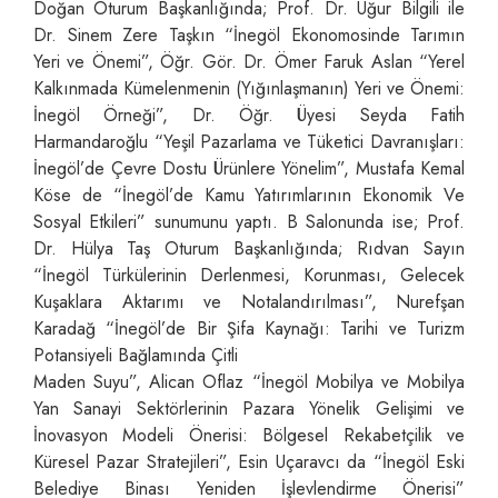
Doğan Oturum Başkanlığında; Prof. Dr. Uğur Bilgili ile
Dr. Sinem Zere Taşkın “İnegöl Ekonomosinde Tarımın
Yeri ve Önemi”, Öğr. Gör. Dr. Ömer Faruk Aslan “Yerel
Kalkınmada Kümelenmenin (Yığınlaşmanın) Yeri ve Önemi:
İnegöl Örneği”, Dr. Öğr. Üyesi Seyda Fatih
Harmandaroğlu “Yeşil Pazarlama ve Tüketici Davranışları:
İnegöl’de Çevre Dostu Ürünlere Yönelim”, Mustafa Kemal
Köse de “İnegöl’de Kamu Yatırımlarının Ekonomik Ve
Sosyal Etkileri” sunumunu yaptı. B Salonunda ise; Prof.
Dr. Hülya Taş Oturum Başkanlığında; Rıdvan Sayın
“İnegöl Türkülerinin Derlenmesi, Korunması, Gelecek
Kuşaklara Aktarımı ve Notalandırılması”, Nurefşan
Karadağ “İnegöl’de Bir Şifa Kaynağı: Tarihi ve Turizm
Potansiyeli Bağlamında Çitli
Maden Suyu”, Alican Oflaz “İnegöl Mobilya ve Mobilya
Yan Sanayi Sektörlerinin Pazara Yönelik Gelişimi ve
İnovasyon Modeli Önerisi: Bölgesel Rekabetçilik ve
Küresel Pazar Stratejileri”, Esin Uçaravcı da “İnegöl Eski
Belediye Binası Yeniden İşlevlendirme Önerisi”