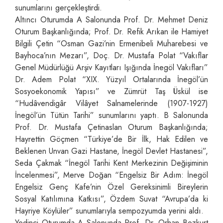
sunumlarını gerçekleştirdi.
Altıncı Oturumda A Salonunda Prof. Dr. Mehmet Deniz
Oturum Başkanlığında; Prof. Dr. Refik Arıkan ile Hamiyet
Bilgili Çetin “Osman Gazi’nin Ermenibeli Muharebesi ve
Bayhoca’nın Mezarı”, Doç. Dr. Mustafa Polat “Vakıflar
Genel Müdürlüğü Arşiv Kayıtları Işığında İnegöl Vakıfları”
Dr. Adem Polat “XIX. Yüzyıl Ortalarında İnegöl’ün
Sosyoekonomik Yapısı” ve Zümrüt Taş Üskül ise
“Hudâvendigâr Vilâyet Salnamelerinde (1907-1927)
İnegöl’ün Tütün Tarihi” sunumlarını yaptı. B Salonunda
Prof. Dr. Mustafa Çetinaslan Oturum Başkanlığında;
Hayrettin Göçmen “Türkiye’de Bir İlk, Hak Edilen ve
Beklenen Unvan Gazi Hastane, İnegöl Devlet Hastanesi”,
Seda Çakmak “İnegöl Tarihi Kent Merkezinin Değişiminin
İncelenmesi”, Merve Doğan “Engelsiz Bir Adım: İnegöl
Engelsiz Genç Kafe’nin Özel Gereksinimli Bireylerin
Sosyal Katılımına Katkısı”, Özdem Suvat “Avrupa’da ki
Hayriye Köylüler” sunumlarıyla sempozyumda yerini aldı.
Yedinci Oturumda A Salonunda Prof. Dr. Orhan Bozkurt