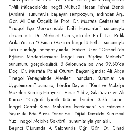
“Milli Mücadele’de İnegöl Müftüsü Hasan Fehmi Efendi
(Arslan)” sunumuyla başlayan sempozyum, ardından Arş.
Gör. Ali Can Özçelik ile Prof. Dr. Mustafa Çetinaslan’ın
“İnegöl İlçe Merkezindeki Tarihi Hamamlar” sunumuyla
devam etti. Dr. Mehmet Can Çetin ile Prof. Dr. Refik
Arıkan’ın da “Osman Gazi’nin İnegöl’ü Fethi” sunumuyla
katkı sunduğu sempozyumda, Hatice Uzer “Osmanlı’da
Eğitimin Modernleşmesi: İnegöl İnas Rüşdiye Mektebi”
sunumunu gerçekleştirdi. B Salonunda ise yine 09.30’da
Doç. Dr. Mustafa Polat Oturum Başkanlığında; Ali Akça
“İnegöl Yerleşiminde Aleviler: İnançları, Kurumları ve
Uygulamaları” sunumu, Nedim Bayram “Kent ve Mobilya
Müzeleri Kuruluş Hikâyesi”, Pınar Yıldız, Sıla Yavuz ve Ali
Kurnaz “Coğrafi İşaretli Ürünün İzinden Saklı Tarihe:
İnegöl Cerrah Kırsal Mahallesi İncelemesi” ve Fatmanur
Yavuz ile Eda Büşra Yener de “Dijital Temsilde Kurumsal
Yüz: İnegöl Mobilya Sektörü” sunumlarıyla yer aldı.
Beşinci Oturumda A Salonunda Öğr. Gör. Dr. Cihad