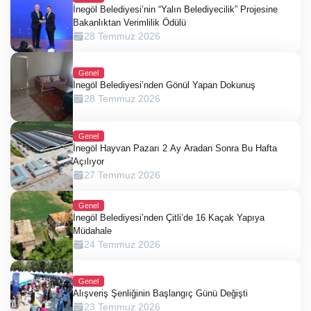
İnegöl Belediyesi’nin “Yalın Belediyecilik” Projesine
Bakanlıktan Verimlilik Ödülü
28 Temmuz 2026
Genel
İnegöl Belediyesi’nden Gönül Yapan Dokunuş
28 Temmuz 2026
Genel
İnegöl Hayvan Pazarı 2 Ay Aradan Sonra Bu Hafta
Açılıyor
27 Temmuz 2026
Genel
İnegöl Belediyesi’nden Çitli’de 16 Kaçak Yapıya
Müdahale
24 Temmuz 2026
Genel
Alışveriş Şenliğinin Başlangıç Günü Değişti
23 Temmuz 2026