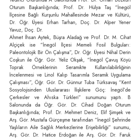
Oturum Başkanlığında; Prof. Dr. Hülya Taş “İnegöl
İlçesine Bağlı Kurşunlu Mahallesinde Mezar ve Kültürü,
Dr. Öğr. Üyesi Erhan Tarhan, Doç. Dr. Alper Yener
Yavuz, Doç. Dr.
Ahmet İhsan Aytek, Büşra Aladağ ve Prof. Dr. M. Cihat
Alçiçek ise “İnegöl İlçesi Memeli Fosil Bulguları:
Paleontolojik Bir Ön Çalışma”, Dr. Öğr. Üyesi Nihal Derin
Coşkun ile Öğr. Gör. Yeliz Okşak, “İnegöl Çavuş Köyü
Toprak Örneklerinin Seramikte Kullanılabilirliğinin
İncelenmesi ve Linol Kalıp Tasarımla Seramik Uygulama
Çalışması”, Öğr. Gör. Dr. Günnur Tuba Türksavaş “Kent
Sosyolojisinden Uluslararası İlişkilere Göç: İnegöl’de
Çerkesler ve Ahıska Türkleri” sunumunu yaptı. B
Salonunda da Öğr. Gör. Dr. Cihad Doğan Oturum
Başkanlığında; Prof. Dr. Mehmet Deniz, Elif Şimşek ve
Arş. Gör. Mustafa Gürçeşme tarafından “İnegöl Şehrinde
Yaşlıların Aile Sağlık Merkezlerine Erişebilirliği” sunumu,
Arş. Gör. Dr. Hatice Erdoğan ile Arş. Gör. Dr. Faruk