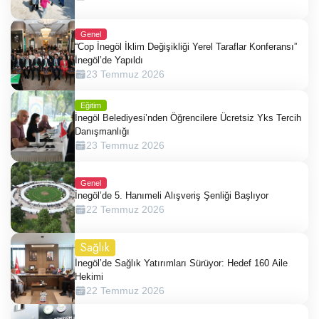
Genel
“Cop İnegöl İklim Değişikliği Yerel Taraflar Konferansı”
İnegöl’de Yapıldı
23 Temmuz 2026
Eğitim
İnegöl Belediyesi’nden Öğrencilere Ücretsiz Yks Tercih
Danışmanlığı
23 Temmuz 2026
Genel
İnegöl’de 5. Hanımeli Alışveriş Şenliği Başlıyor
22 Temmuz 2026
Sağlık
İnegöl’de Sağlık Yatırımları Sürüyor: Hedef 160 Aile
Hekimi
22 Temmuz 2026