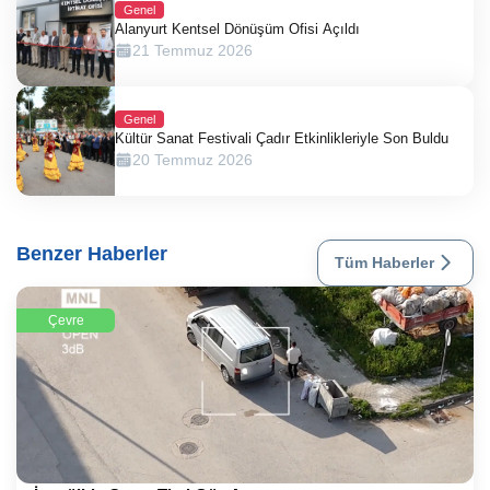
Genel
Alanyurt Kentsel Dönüşüm Ofisi Açıldı
21 Temmuz 2026
Genel
Kültür Sanat Festivali Çadır Etkinlikleriyle Son Buldu
20 Temmuz 2026
Benzer Haberler
Tüm Haberler
Çevre