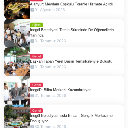
Alanyurt Meydanı Coşkulu Törenle Hizmete Açıldı
01 Ağustos 2026
Eğitim
İnegöl Belediyesi Tercih Sürecinde De Öğrencilerin
Yanında
31 Temmuz 2026
Genel
Başkan Taban Yerel Basın Temsilcileriyle Buluştu
31 Temmuz 2026
Genel
İnegöl'e Bilim Merkezi Kazandırılıyor
31 Temmuz 2026
Genel
İnegöl Belediyesi Eski Binası, Gençlik Merkezi’ne
Dönüşüyor
30 Temmuz 2026