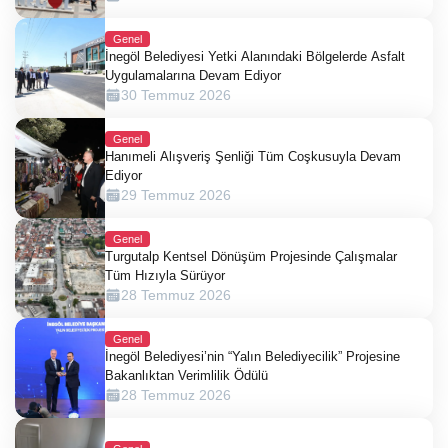
Genel
İnegöl Belediyesi Yetki Alanındaki Bölgelerde Asfalt
Uygulamalarına Devam Ediyor
30 Temmuz 2026
Genel
Hanımeli Alışveriş Şenliği Tüm Coşkusuyla Devam
Ediyor
29 Temmuz 2026
Genel
Turgutalp Kentsel Dönüşüm Projesinde Çalışmalar
Tüm Hızıyla Sürüyor
28 Temmuz 2026
Genel
İnegöl Belediyesi’nin “Yalın Belediyecilik” Projesine
Bakanlıktan Verimlilik Ödülü
28 Temmuz 2026