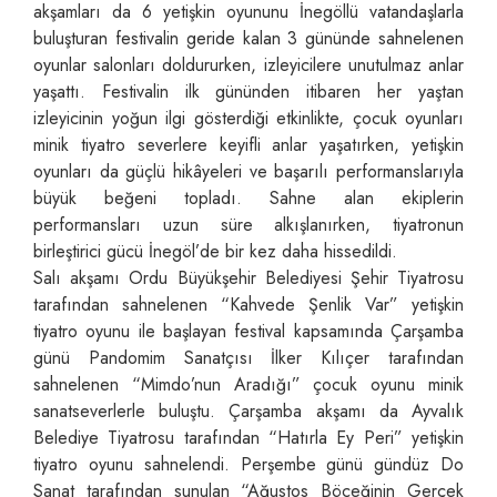
akşamları da 6 yetişkin oyununu İnegöllü vatandaşlarla
buluşturan festivalin geride kalan 3 gününde sahnelenen
oyunlar salonları doldururken, izleyicilere unutulmaz anlar
yaşattı. Festivalin ilk gününden itibaren her yaştan
izleyicinin yoğun ilgi gösterdiği etkinlikte, çocuk oyunları
minik tiyatro severlere keyifli anlar yaşatırken, yetişkin
oyunları da güçlü hikâyeleri ve başarılı performanslarıyla
büyük beğeni topladı. Sahne alan ekiplerin
performansları uzun süre alkışlanırken, tiyatronun
birleştirici gücü İnegöl’de bir kez daha hissedildi.
Salı akşamı Ordu Büyükşehir Belediyesi Şehir Tiyatrosu
tarafından sahnelenen “Kahvede Şenlik Var” yetişkin
tiyatro oyunu ile başlayan festival kapsamında Çarşamba
günü Pandomim Sanatçısı İlker Kılıçer tarafından
sahnelenen “Mimdo’nun Aradığı” çocuk oyunu minik
sanatseverlerle buluştu. Çarşamba akşamı da Ayvalık
Belediye Tiyatrosu tarafından “Hatırla Ey Peri” yetişkin
tiyatro oyunu sahnelendi. Perşembe günü gündüz Do
Sanat tarafından sunulan “Ağustos Böceğinin Gerçek