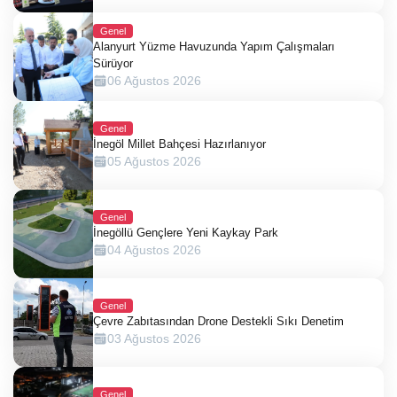
Genel
Alanyurt Yüzme Havuzunda Yapım Çalışmaları
Sürüyor
06 Ağustos 2026
Genel
İnegöl Millet Bahçesi Hazırlanıyor
05 Ağustos 2026
Genel
İnegöllü Gençlere Yeni Kaykay Park
04 Ağustos 2026
Genel
Çevre Zabıtasından Drone Destekli Sıkı Denetim
03 Ağustos 2026
Genel