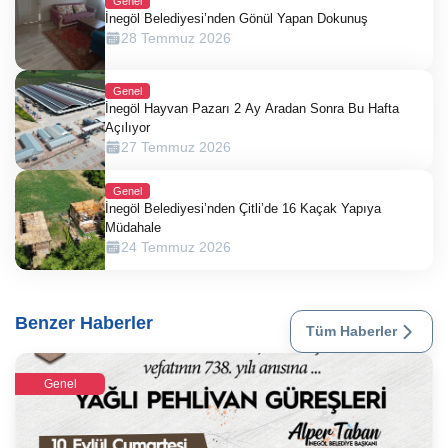
Genel
İnegöl Belediyesi’nden Gönül Yapan Dokunuş
28 Temmuz 2026
Genel
İnegöl Hayvan Pazarı 2 Ay Aradan Sonra Bu Hafta
Açılıyor
27 Temmuz 2026
Genel
İnegöl Belediyesi’nden Çitli’de 16 Kaçak Yapıya
Müdahale
24 Temmuz 2026
Benzer Haberler
Tüm Haberler
Genel