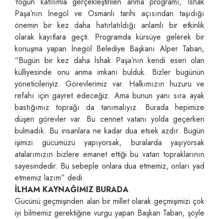
Yoğun katılımla gerçekleştirilen anma programı, İshak
Paşa’nın İnegöl ve Osmanlı tarihi açısından taşıdığı
önemin bir kez daha hatırlatıldığı anlamlı bir etkinlik
olarak kayıtlara geçti. Programda kürsüye gelerek bir
konuşma yapan İnegöl Belediye Başkanı Alper Taban,
“Bugün bir kez daha İshak Paşa’nın kendi eseri olan
külliyesinde onu anma imkanı bulduk. Bizler bugünün
yöneticileriyiz. Görevlerimiz var. Halkımızın huzuru ve
refahı için gayret edeceğiz. Ama bunun yanı sıra ayak
bastığımız toprağı da tanımalıyız. Burada hepimize
düşen görevler var. Bu cennet vatanı yolda geçerken
bulmadık. Bu insanlara ne kadar dua etsek azdır. Bugün
işimizi gücümüzü yapıyorsak, buralarda yaşıyorsak
atalarımızın bizlere emanet ettiği bu vatan topraklarının
sayesindedir. Bu sebeple onlara dua etmemiz, onları yad
etmemiz lazım” dedi.
İLHAM KAYNAĞIMIZ BURADA
Gücünü geçmişinden alan bir millet olarak geçmişimizi çok
iyi bilmemiz gerektiğine vurgu yapan Başkan Taban, şöyle