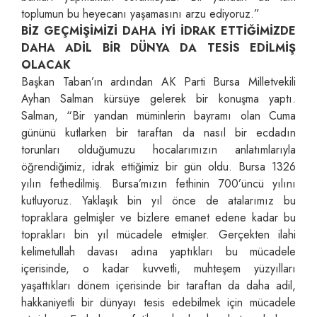
toplumun bu heyecanı yaşamasını arzu ediyoruz.”
BİZ GEÇMİŞİMİZİ DAHA İYİ İDRAK ETTİĞİMİZDE
DAHA ADİL BİR DÜNYA DA TESİS EDİLMİŞ
OLACAK
Başkan Taban’ın ardından AK Parti Bursa Milletvekili
Ayhan Salman kürsüye gelerek bir konuşma yaptı.
Salman, “Bir yandan müminlerin bayramı olan Cuma
gününü kutlarken bir taraftan da nasıl bir ecdadın
torunları olduğumuzu hocalarımızın anlatımlarıyla
öğrendiğimiz, idrak ettiğimiz bir gün oldu. Bursa 1326
yılın fethedilmiş. Bursa’mızın fethinin 700’üncü yılını
kutluyoruz. Yaklaşık bin yıl önce de atalarımız bu
topraklara gelmişler ve bizlere emanet edene kadar bu
toprakları bin yıl mücadele etmişler. Gerçekten ilahi
kelimetullah davası adına yaptıkları bu mücadele
içerisinde, o kadar kuvvetli, muhteşem yüzyılları
yaşattıkları dönem içerisinde bir taraftan da daha adil,
hakkaniyetli bir dünyayı tesis edebilmek için mücadele