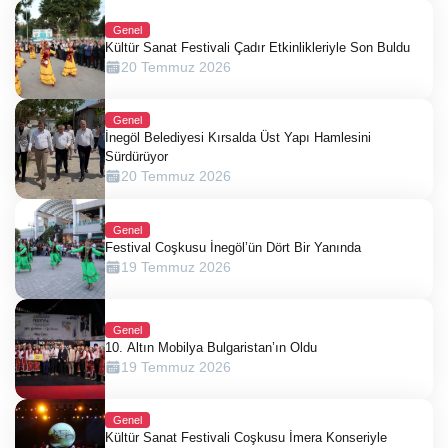
Genel
Kültür Sanat Festivali Çadır Etkinlikleriyle Son Buldu
20 Temmuz 2026
Genel
İnegöl Belediyesi Kırsalda Üst Yapı Hamlesini
Sürdürüyor
20 Temmuz 2026
Genel
Festival Coşkusu İnegöl’ün Dört Bir Yanında
19 Temmuz 2026
Genel
10. Altın Mobilya Bulgaristan’ın Oldu
19 Temmuz 2026
Genel
Kültür Sanat Festivali Coşkusu İmera Konseriyle