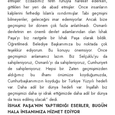
etmişler. Ecdadımız fetih ruhuyla hareket ederken,
gittikleri her yeri de abad etmişler. Önce insanların
kalplerini fethedip İslam’a ısındırmışlar. Tabi geçmişini
bilmeyenler, geleceğini imar edemiyorlar. Ancak bize
geçmişimiz bir dönem çok fazla anlatılmadı. Osmanlı
devletinin en önemli devlet adamlarından olan İshak
Paşa’yı biz rastgele bir İshak Paşa olarak bildik.
Öğretilmedi. Belediye Başkanımıza bu noktada çok
teşekkür ediyorum. Bu konuyu önemsiyor. Önce
geçmişimizi anlamamız lazım. Biz Selçuklu’yu da
sahipleniyoruz, Osmanlı’yı da sahipleniyoruz, Cumhuriyeti
de sahipleniyoruz. Hepsi bir. Zaten geçmişimizden
aldığımız bu ilhamı önümüze koyduğumuzda,
Cumhurbaşkanımızın koyduğu bir Türkiye Yüzyılı hedefi
var. Daha adil bir dünya hedefi var. İnşallah biz
geçmişimizi daha iyi idrak ettiğimizde daha adil bir dünya
da tesis edilmiş olacak” dedi.
İSHAK PAŞA’NIN YAPTIRDIĞI ESERLER, BUGÜN
HALA İNSANIMIZA HİZMET EDİYOR