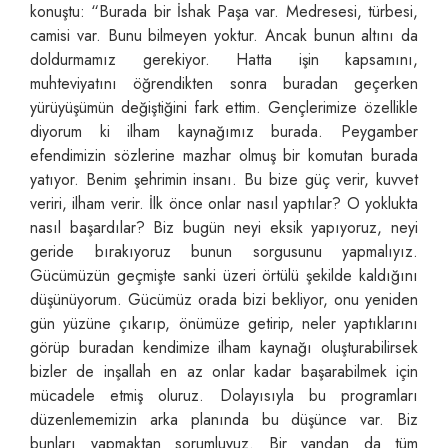
konuştu: “Burada bir İshak Paşa var. Medresesi, türbesi,
camisi var. Bunu bilmeyen yoktur. Ancak bunun altını da
doldurmamız gerekiyor. Hatta işin kapsamını,
muhteviyatını öğrendikten sonra buradan geçerken
yürüyüşümün değiştiğini fark ettim. Gençlerimize özellikle
diyorum ki ilham kaynağımız burada. Peygamber
efendimizin sözlerine mazhar olmuş bir komutan burada
yatıyor. Benim şehrimin insanı. Bu bize güç verir, kuvvet
veriri, ilham verir. İlk önce onlar nasıl yaptılar? O yoklukta
nasıl başardılar? Biz bugün neyi eksik yapıyoruz, neyi
geride bırakıyoruz bunun sorgusunu yapmalıyız.
Gücümüzün geçmişte sanki üzeri örtülü şekilde kaldığını
düşünüyorum. Gücümüz orada bizi bekliyor, onu yeniden
gün yüzüne çıkarıp, önümüze getirip, neler yaptıklarını
görüp buradan kendimize ilham kaynağı oluşturabilirsek
bizler de inşallah en az onlar kadar başarabilmek için
mücadele etmiş oluruz. Dolayısıyla bu programları
düzenlememizin arka planında bu düşünce var. Biz
bunları yapmaktan sorumluyuz. Bir yandan da tüm