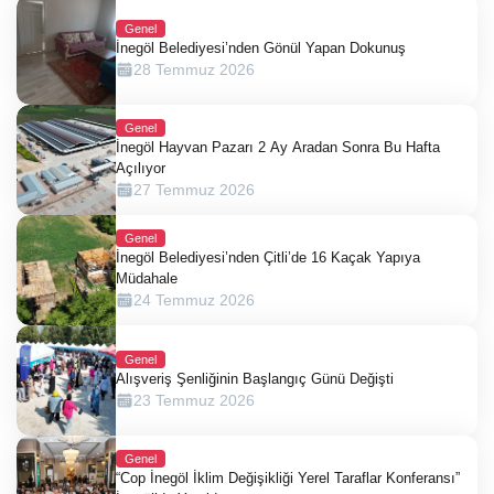
Genel
İnegöl Belediyesi’nden Gönül Yapan Dokunuş
28 Temmuz 2026
Genel
İnegöl Hayvan Pazarı 2 Ay Aradan Sonra Bu Hafta
Açılıyor
27 Temmuz 2026
Genel
İnegöl Belediyesi’nden Çitli’de 16 Kaçak Yapıya
Müdahale
24 Temmuz 2026
Genel
Alışveriş Şenliğinin Başlangıç Günü Değişti
23 Temmuz 2026
Genel
“Cop İnegöl İklim Değişikliği Yerel Taraflar Konferansı”