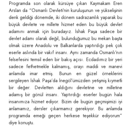
Programda son olarak kürsüye çıkan Kaymakam Eren
Arslan da “Osmanlı Devleti’nin kuruluşunun ve yükselişinin
denk geldiği dönemde, iki dönem sadrazamlık yaparak bu
büyük devlete ve millete hizmet eden bu büyük devlet
adamını anmak için buradayız. İshak Paşa sadece bir
devlet adamı olarak değil, bulunduğumuz bu mekan başta
olmak üzere Anadolu ve Balkanlarda yaptırdığı pek çok
eserle aslında bir vakıf insanı. Aynı zamanda Osmanlı’nın
felsefesini temsil eden bir bakış açısı. Ecdadımız bir yeri
sadece fethetmekle kalmamış, orayı maddi ve manevi
anlamda imar etmiş. Bunun en güzel örneklerini
sergileyen İshak Paşa’da İnegöl’ümüzden yetişmiş kıymetli
bir değer. Devletten aldığını devletine ve milletine
adamış bir gönül insanı. Yaptırdığı eserler bugün hala
insanımıza hizmet ediyor. Bizim de bugün geçmişimizi iyi
anlamamız, dersler çıkarmamız gerekiyor. Bu anlamda
programda emeği geçen herkese teşekkür ediyorum”
diye konuştu.