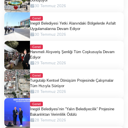
Dönüşüyor
30 Temmuz 2026
Genel
İnegöl Belediyesi Yetki Alanındaki Bölgelerde Asfalt
Uygulamalarına Devam Ediyor
30 Temmuz 2026
Genel
Hanımeli Alışveriş Şenliği Tüm Coşkusuyla Devam
Ediyor
29 Temmuz 2026
Genel
Turgutalp Kentsel Dönüşüm Projesinde Çalışmalar
Tüm Hızıyla Sürüyor
28 Temmuz 2026
Genel
İnegöl Belediyesi’nin “Yalın Belediyecilik” Projesine
Bakanlıktan Verimlilik Ödülü
28 Temmuz 2026