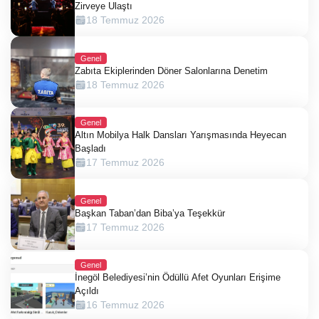
Zirveye Ulaştı
18 Temmuz 2026
Genel
Zabıta Ekiplerinden Döner Salonlarına Denetim
18 Temmuz 2026
Genel
Altın Mobilya Halk Dansları Yarışmasında Heyecan
Başladı
17 Temmuz 2026
Genel
Başkan Taban’dan Biba’ya Teşekkür
17 Temmuz 2026
Genel
İnegöl Belediyesi’nin Ödüllü Afet Oyunları Erişime
Açıldı
16 Temmuz 2026