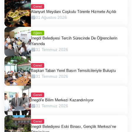
Genel
Alanyurt Meydanı Coşkulu Törenle Hizmete Açıldı
01 Ağustos 2026
Eğitim
İnegöl Belediyesi Tercih Sürecinde De Öğrencilerin
Yanında
31 Temmuz 2026
Genel
Başkan Taban Yerel Basın Temsilcileriyle Buluştu
31 Temmuz 2026
Genel
İnegöl'e Bilim Merkezi Kazandırılıyor
31 Temmuz 2026
Genel
İnegöl Belediyesi Eski Binası, Gençlik Merkezi’ne