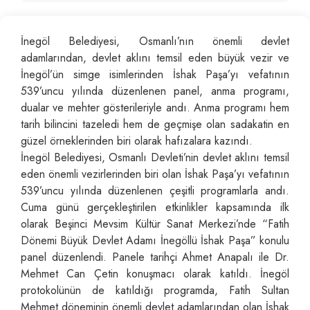
İnegöl Belediyesi, Osmanlı’nın önemli devlet
adamlarından, devlet aklını temsil eden büyük vezir ve
İnegöl’ün simge isimlerinden İshak Paşa’yı vefatının
539’uncu yılında düzenlenen panel, anma programı,
dualar ve mehter gösterileriyle andı. Anma programı hem
tarih bilincini tazeledi hem de geçmişe olan sadakatin en
güzel örneklerinden biri olarak hafızalara kazındı.
İnegöl Belediyesi, Osmanlı Devleti’nin devlet aklını temsil
eden önemli vezirlerinden biri olan İshak Paşa’yı vefatının
539’uncu yılında düzenlenen çeşitli programlarla andı.
Cuma günü gerçekleştirilen etkinlikler kapsamında ilk
olarak Beşinci Mevsim Kültür Sanat Merkezi’nde “Fatih
Dönemi Büyük Devlet Adamı İnegöllü İshak Paşa” konulu
panel düzenlendi. Panele tarihçi Ahmet Anapalı ile Dr.
Mehmet Can Çetin konuşmacı olarak katıldı. İnegöl
protokolünün de katıldığı programda, Fatih Sultan
Mehmet döneminin önemli devlet adamlarından olan İshak