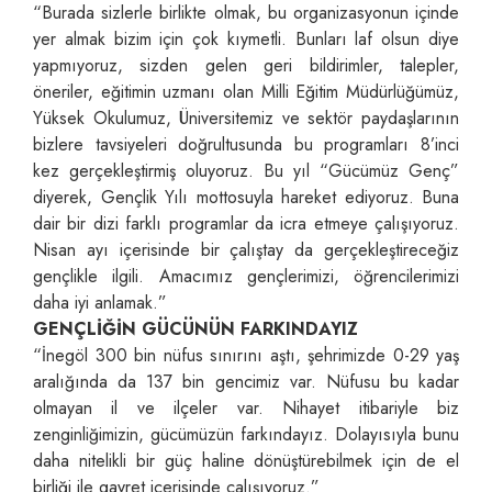
“Burada sizlerle birlikte olmak, bu organizasyonun içinde
yer almak bizim için çok kıymetli. Bunları laf olsun diye
yapmıyoruz, sizden gelen geri bildirimler, talepler,
öneriler, eğitimin uzmanı olan Milli Eğitim Müdürlüğümüz,
Yüksek Okulumuz, Üniversitemiz ve sektör paydaşlarının
bizlere tavsiyeleri doğrultusunda bu programları 8’inci
kez gerçekleştirmiş oluyoruz. Bu yıl “Gücümüz Genç”
diyerek, Gençlik Yılı mottosuyla hareket ediyoruz. Buna
dair bir dizi farklı programlar da icra etmeye çalışıyoruz.
Nisan ayı içerisinde bir çalıştay da gerçekleştireceğiz
gençlikle ilgili. Amacımız gençlerimizi, öğrencilerimizi
daha iyi anlamak.”
GENÇLİĞİN GÜCÜNÜN FARKINDAYIZ
“İnegöl 300 bin nüfus sınırını aştı, şehrimizde 0-29 yaş
aralığında da 137 bin gencimiz var. Nüfusu bu kadar
olmayan il ve ilçeler var. Nihayet itibariyle biz
zenginliğimizin, gücümüzün farkındayız. Dolayısıyla bunu
daha nitelikli bir güç haline dönüştürebilmek için de el
birliği ile gayret içerisinde çalışıyoruz.”