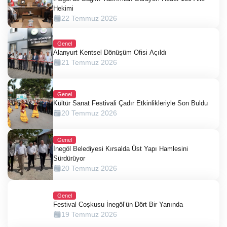
Hekimi
22 Temmuz 2026
Genel
Alanyurt Kentsel Dönüşüm Ofisi Açıldı
21 Temmuz 2026
Genel
Kültür Sanat Festivali Çadır Etkinlikleriyle Son Buldu
20 Temmuz 2026
Genel
İnegöl Belediyesi Kırsalda Üst Yapı Hamlesini
Sürdürüyor
20 Temmuz 2026
Genel
Festival Coşkusu İnegöl’ün Dört Bir Yanında
19 Temmuz 2026