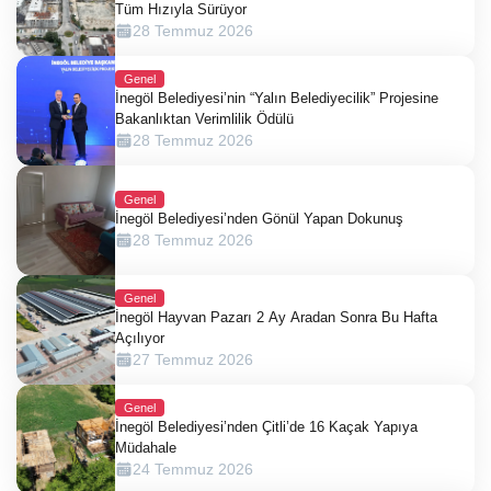
Tüm Hızıyla Sürüyor
28 Temmuz 2026
Genel
İnegöl Belediyesi’nin “Yalın Belediyecilik” Projesine
Bakanlıktan Verimlilik Ödülü
28 Temmuz 2026
Genel
İnegöl Belediyesi’nden Gönül Yapan Dokunuş
28 Temmuz 2026
Genel
İnegöl Hayvan Pazarı 2 Ay Aradan Sonra Bu Hafta
Açılıyor
27 Temmuz 2026
Genel
İnegöl Belediyesi’nden Çitli’de 16 Kaçak Yapıya
Müdahale
24 Temmuz 2026