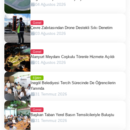
04 Ağustos 2026
Genel
Çevre Zabıtasından Drone Destekli Sıkı Denetim
03 Ağustos 2026
Genel
Alanyurt Meydanı Coşkulu Törenle Hizmete Açıldı
01 Ağustos 2026
Eğitim
İnegöl Belediyesi Tercih Sürecinde De Öğrencilerin
Yanında
31 Temmuz 2026
Genel
Başkan Taban Yerel Basın Temsilcileriyle Buluştu
31 Temmuz 2026