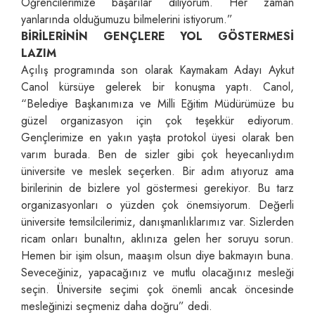
Öğrencilerimize başarılar diliyorum. Her zaman
yanlarında olduğumuzu bilmelerini istiyorum.”
BİRİLERİNİN GENÇLERE YOL GÖSTERMESİ
LAZIM
Açılış programında son olarak Kaymakam Adayı Aykut
Canol kürsüye gelerek bir konuşma yaptı. Canol,
“Belediye Başkanımıza ve Milli Eğitim Müdürümüze bu
güzel organizasyon için çok teşekkür ediyorum.
Gençlerimize en yakın yaşta protokol üyesi olarak ben
varım burada. Ben de sizler gibi çok heyecanlıydım
üniversite ve meslek seçerken. Bir adım atıyoruz ama
birilerinin de bizlere yol göstermesi gerekiyor. Bu tarz
organizasyonları o yüzden çok önemsiyorum. Değerli
üniversite temsilcilerimiz, danışmanlıklarımız var. Sizlerden
ricam onları bunaltın, aklınıza gelen her soruyu sorun.
Hemen bir işim olsun, maaşım olsun diye bakmayın buna.
Seveceğiniz, yapacağınız ve mutlu olacağınız mesleği
seçin. Üniversite seçimi çok önemli ancak öncesinde
mesleğinizi seçmeniz daha doğru” dedi.