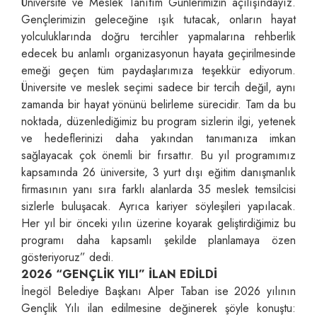
Üniversite ve Meslek Tanıtım Günlerimizin açılışındayız.
Gençlerimizin geleceğine ışık tutacak, onların hayat
yolculuklarında doğru tercihler yapmalarına rehberlik
edecek bu anlamlı organizasyonun hayata geçirilmesinde
emeği geçen tüm paydaşlarımıza teşekkür ediyorum.
Üniversite ve meslek seçimi sadece bir tercih değil, aynı
zamanda bir hayat yönünü belirleme sürecidir. Tam da bu
noktada, düzenlediğimiz bu program sizlerin ilgi, yetenek
ve hedeflerinizi daha yakından tanımanıza imkan
sağlayacak çok önemli bir fırsattır. Bu yıl programımız
kapsamında 26 üniversite, 3 yurt dışı eğitim danışmanlık
firmasının yanı sıra farklı alanlarda 35 meslek temsilcisi
sizlerle buluşacak. Ayrıca kariyer söyleşileri yapılacak.
Her yıl bir önceki yılın üzerine koyarak geliştirdiğimiz bu
programı daha kapsamlı şekilde planlamaya özen
gösteriyoruz” dedi.
2026 “GENÇLİK YILI” İLAN EDİLDİ
İnegöl Belediye Başkanı Alper Taban ise 2026 yılının
Gençlik Yılı ilan edilmesine değinerek şöyle konuştu: