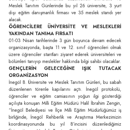
Meslek Tanıtım Günlerinde bu yıl 26 üniversite, 3 yurt
dışı eğitim danışmanlık firması ve 35 meslek standı yer
alacak.
ÖĞRENCİLERE ÜNİVERSİTE VE MESLEKLERİ
YAKINDAN TANIMA FIRSATI
01-03 Nisan tarihlerinde 3 gün boyunca devam edecek
organizasyonda, başta 11 ve 12. sınıf öğrencileri olmak
üzere öğrenciler stantları ziyaret ederek üniversiteleri ve
bölümleri tanıyıp meslekler hakkında bilgi sahibi olacaklar.
GENÇLERİN GELECEĞİNE IŞIK TUTACAK
ORGANİZASYON
İnegöl 8. Üniversite ve Meslek Tanıtım Günleri, bu sabah
düzenlenen törenle kapılarını açtı. İnegöl protokolü,
öğrenciler ve eğitim camiasının yoğun ilgi gösterdiği
açılışta konuşan Milli Eğitim Müdürü Halil İbrahim Zengin,
“İnegöl Belediyesi ve İlçe Milli Eğitim Müdürlüğümüz iş
birliğinde, İnegöl Rehberlik ve Araştırma Merkezimizin
koordinasyonunda bu yıl 8’incisini düzenlediğimiz