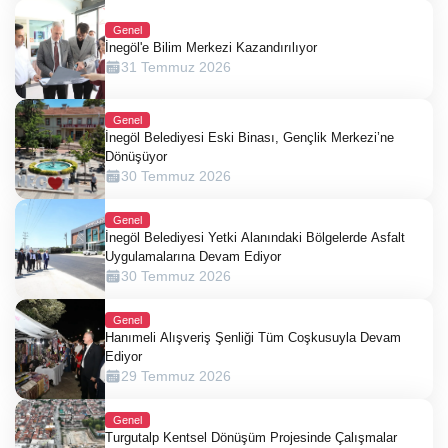
Genel
İnegöl'e Bilim Merkezi Kazandırılıyor
31 Temmuz 2026
Genel
İnegöl Belediyesi Eski Binası, Gençlik Merkezi’ne
Dönüşüyor
30 Temmuz 2026
Genel
İnegöl Belediyesi Yetki Alanındaki Bölgelerde Asfalt
Uygulamalarına Devam Ediyor
30 Temmuz 2026
Genel
Hanımeli Alışveriş Şenliği Tüm Coşkusuyla Devam
Ediyor
29 Temmuz 2026
Genel
Turgutalp Kentsel Dönüşüm Projesinde Çalışmalar