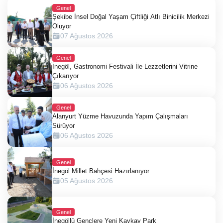
Genel
Şekibe İnsel Doğal Yaşam Çiftliği Atlı Binicilik Merkezi
Oluyor
07 Ağustos 2026
Genel
İnegöl, Gastronomi Festivali İle Lezzetlerini Vitrine
Çıkarıyor
06 Ağustos 2026
Genel
Alanyurt Yüzme Havuzunda Yapım Çalışmaları
Sürüyor
06 Ağustos 2026
Genel
İnegöl Millet Bahçesi Hazırlanıyor
05 Ağustos 2026
Genel
İnegöllü Gençlere Yeni Kaykay Park