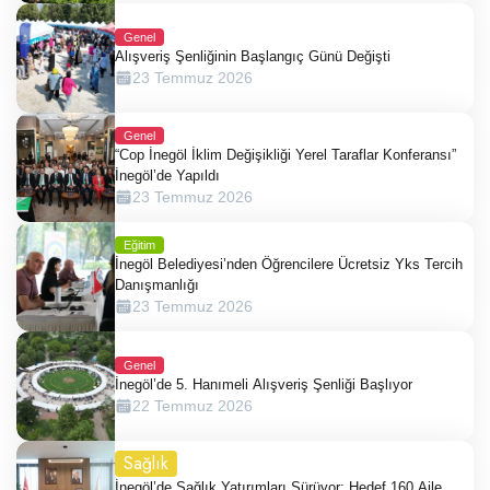
Genel
Alışveriş Şenliğinin Başlangıç Günü Değişti
23 Temmuz 2026
Genel
“Cop İnegöl İklim Değişikliği Yerel Taraflar Konferansı”
İnegöl’de Yapıldı
23 Temmuz 2026
Eğitim
İnegöl Belediyesi’nden Öğrencilere Ücretsiz Yks Tercih
Danışmanlığı
23 Temmuz 2026
Genel
İnegöl’de 5. Hanımeli Alışveriş Şenliği Başlıyor
22 Temmuz 2026
Sağlık
İnegöl’de Sağlık Yatırımları Sürüyor: Hedef 160 Aile