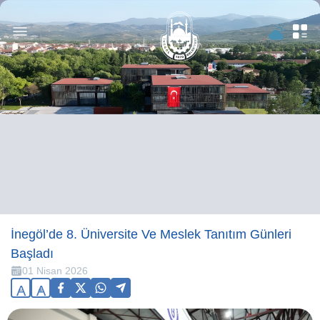
İnegöl’de 8. Üniversite Ve Meslek Tanıtım Günleri
Başladı
01 Nisan 2026
A
A