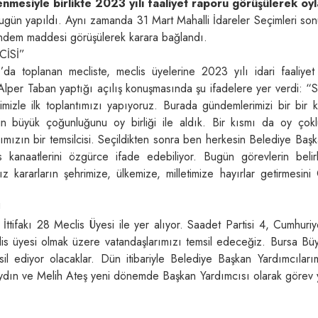
enmesiyle birlikte 2023 yılı faaliyet raporu görüşülerek oyl
bugün yapıldı. Aynı zamanda 31 Mart Mahalli İdareler Seçimleri so
gündem maddesi görüşülerek karara bağlandı.
İSİ”
a toplanan mecliste, meclis üyelerine 2023 yılı idari faaliyet
Alper Taban yaptığı açılış konuşmasında şu ifadelere yer verdi: “S
imizle ilk toplantımızı yapıyoruz. Burada gündemlerimizi bir bir 
 büyük çoğunluğunu oy birliği ile aldık. Bir kısmı da oy çokl
rımızın bir temsilcisi. Seçildikten sonra ben herkesin Belediye Baş
 kanaatlerini özgürce ifade edebiliyor. Bugün görevlerin belir
 kararların şehrimize, ülkemize, milletimize hayırlar getirmesini
U
İttifakı 28 Meclis Üyesi ile yer alıyor. Saadet Partisi 4, Cumhuri
lis üyesi olmak üzere vatandaşlarımızı temsil edeceğiz. Bursa Büy
il ediyor olacaklar. Dün itibariyle Belediye Başkan Yardımcıları
Aydın ve Melih Ateş yeni dönemde Başkan Yardımcısı olarak görev 