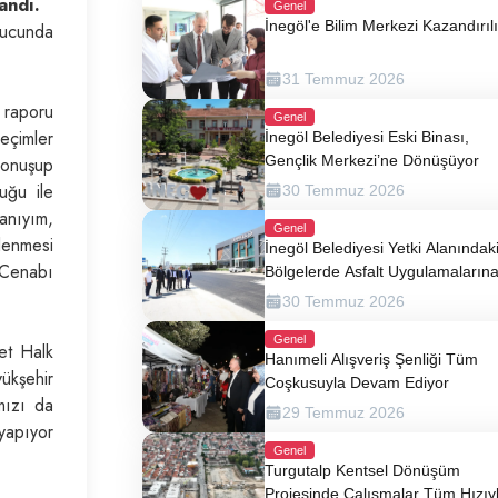
andı.
Genel
İnegöl'e Bilim Merkezi Kazandırıl
nucunda
31 Temmuz 2026
 raporu
Genel
eçimler
İnegöl Belediyesi Eski Binası,
Gençlik Merkezi’ne Dönüşüyor
konuşup
uğu ile
30 Temmuz 2026
kanıyım,
Genel
lenmesi
İnegöl Belediyesi Yetki Alanındak
 Cenabı
Bölgelerde Asfalt Uygulamaların
Devam Ediyor
30 Temmuz 2026
Genel
yet Halk
Hanımeli Alışveriş Şenliği Tüm
ükşehir
Coşkusuyla Devam Ediyor
mızı da
29 Temmuz 2026
yapıyor
Genel
Turgutalp Kentsel Dönüşüm
Projesinde Çalışmalar Tüm Hızıy