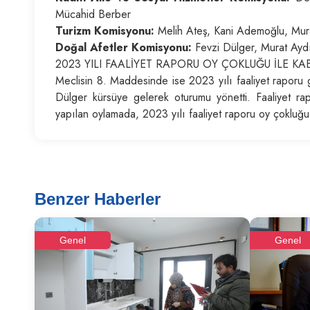
Mücahid Berber
Turizm Komisyonu:
Melih Ateş, Kani Ademoğlu, Mura
Doğal Afetler Komisyonu:
Fevzi Dülger, Murat Aydı
2023 YILI FAALİYET RAPORU OY ÇOKLUĞU İLE KAB
Meclisin 8. Maddesinde ise 2023 yılı faaliyet raporu g
Dülger kürsüye gelerek oturumu yönetti. Faaliyet rap
yapılan oylamada, 2023 yılı faaliyet raporu oy çokluğu i
Benzer Haberler
Genel
Genel