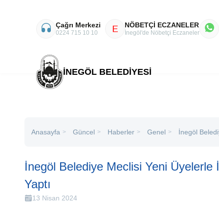
Çağrı Merkezi
NÖBETÇİ ECZANELER
E
0224 715 10 10
İnegöl'de Nöbetçi Eczaneler
İNEGÖL BELEDİYESİ
Anasayfa
Haberler
Genel
İnegöl Beledi
Güncel
>
>
>
>
İnegöl Belediye Meclisi Yeni Üyelerle İ
Yaptı
13 Nisan 2024