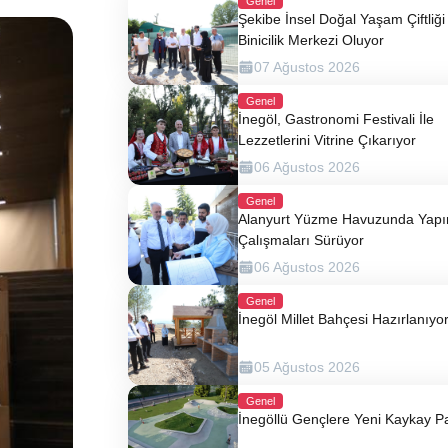
Genel
Şekibe İnsel Doğal Yaşam Çiftliği 
Binicilik Merkezi Oluyor
07 Ağustos 2026
Genel
İnegöl, Gastronomi Festivali İle
Lezzetlerini Vitrine Çıkarıyor
06 Ağustos 2026
Genel
Alanyurt Yüzme Havuzunda Yap
Çalışmaları Sürüyor
06 Ağustos 2026
Genel
İnegöl Millet Bahçesi Hazırlanıyo
05 Ağustos 2026
Genel
İnegöllü Gençlere Yeni Kaykay P