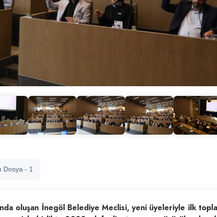
tı Dosya - 1
a oluşan İnegöl Belediye Meclisi, yeni üyeleriyle ilk topla