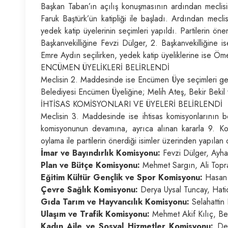
Başkan Taban’ın açılış konuşmasının ardından meclisi
Faruk Baştürk’ün katipliği ile başladı. Ardından mecl
yedek katip üyelerinin seçimleri yapıldı. Partilerin ön
Başkanvekilliğine Fevzi Dülger, 2. Başkanvekilliğine is
Emre Aydın seçilirken, yedek katip üyeliklerine ise Öme
ENCÜMEN ÜYELİKLERİ BELİRLENDİ
Meclisin 2. Maddesinde ise Encümen Üye seçimleri gerç
Belediyesi Encümen Üyeliğine; Melih Ateş, Bekir Bekil 
İHTİSAS KOMİSYONLARI VE ÜYELERİ BELİRLENDİ
Meclisin 3. Maddesinde ise ihtisas komisyonlarının be
komisyonunun devamına, ayrıca alınan kararla 9. Ko
oylama ile partilerin önerdiği isimler üzerinden yapılan
İmar ve Bayındırlık Komisyonu:
Fevzi Dülger, Ayha
Plan ve Bütçe Komisyonu:
Mehmet Sargın, Ali Topr
Eğitim Kültür Gençlik ve Spor Komisyonu:
Hasan 
Çevre Sağlık Komisyonu:
Derya Uysal Tuncay, Hatic
Gıda Tarım ve Hayvancılık Komisyonu:
Selahattin
Ulaşım ve Trafik Komisyonu:
Mehmet Akif Kılıç, Be
Kadın Aile ve Sosyal Hizmetler Komisyonu:
Der