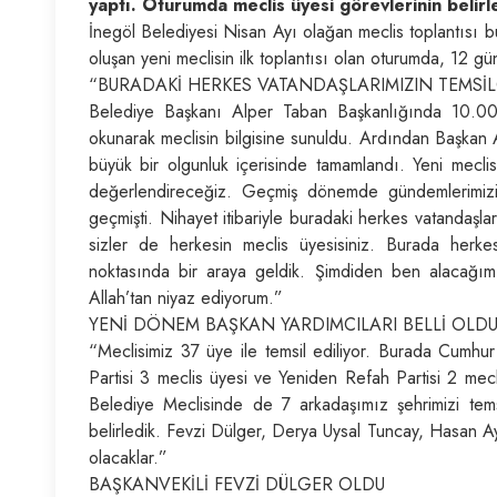
yaptı. Oturumda meclis üyesi görevlerinin belirl
İnegöl Belediyesi Nisan Ayı olağan meclis toplantısı 
oluşan yeni meclisin ilk toplantısı olan oturumda, 12 
“BURADAKİ HERKES VATANDAŞLARIMIZIN TEMSİLC
Belediye Başkanı Alper Taban Başkanlığında 10.00’d
okunarak meclisin bilgisine sunuldu. Ardından Başkan 
büyük bir olgunluk içerisinde tamamlandı. Yeni meclis
değerlendireceğiz. Geçmiş dönemde gündemlerimizin
geçmişti. Nihayet itibariyle buradaki herkes vatandaşla
sizler de herkesin meclis üyesisiniz. Burada herkes
noktasında bir araya geldik. Şimdiden ben alacağımız
Allah’tan niyaz ediyorum.”
YENİ DÖNEM BAŞKAN YARDIMCILARI BELLİ OLD
“Meclisimiz 37 üye ile temsil ediliyor. Burada Cumhur 
Partisi 3 meclis üyesi ve Yeniden Refah Partisi 2 mec
Belediye Meclisinde de 7 arkadaşımız şehrimizi tems
belirledik. Fevzi Dülger, Derya Uysal Tuncay, Hasan 
olacaklar.”
BAŞKANVEKİLİ FEVZİ DÜLGER OLDU