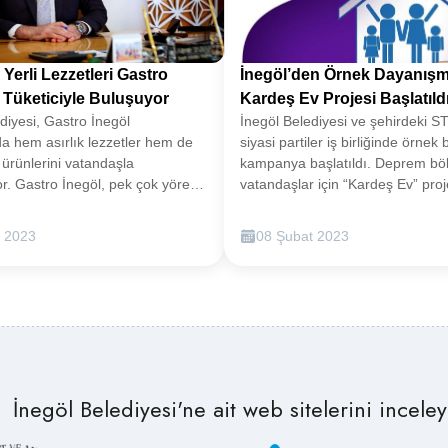
 Yerli Lezzetleri Gastro
İnegöl’den Örnek Dayanışm
 Tüketiciyle Buluşuyor
Kardeş Ev Projesi Başlatıld
diyesi, Gastro İnegöl
İnegöl Belediyesi ve şehirdeki STK
a hem asırlık lezzetler hem de
siyasi partiler iş birliğinde örnek b
i ürünlerini vatandaşla
kampanya başlatıldı. Deprem bö
r. Gastro İnegöl, pek çok yöresel
vatandaşlar için “Kardeş Ev” proj
tış noktası olarak hizmet
startının verildiği
öl Belediyesi’nin şehrin asırlık
duyuruldu.Kahramanmaraş’ta y
k 2023
08 Şubat 2023
i vatandaşlarla buluşturduğu
deprem felaketi sonrası ilk andan
öl, geçtiğimiz hafta Yeni Yaşam
yardımlaşma ve dayanışma örne
nt Meydanı projesi içerisinde
göstererek bölgeye yardım eli u
ni yerinde hizmet vermeye
İnegöl, örnek bir kampanyanın st
k günden itibaren sabah, öğle ve
verdi. İnegöl Belediyesi uhdesin
n bir sirkülasyonun yaşandığı,
Resmi ve Sivil Toplum Platformu 
klı menüleri ve özel lezzetleriyle
AFAD öncülüğünde “Kardeş Ev”
in uğrak mekanı haline gelen
kampanyası başlatıldı.DESTEK
İnegöl Belediyesi'ne ait web sitelerini inceleye
l, asırlık lezzetlerle birlikte
İSTEYEN KAYIT OLUŞTURACA
sel ürünlerini de tüketiciyle
bölgesinde binlerce evin yıkılmış