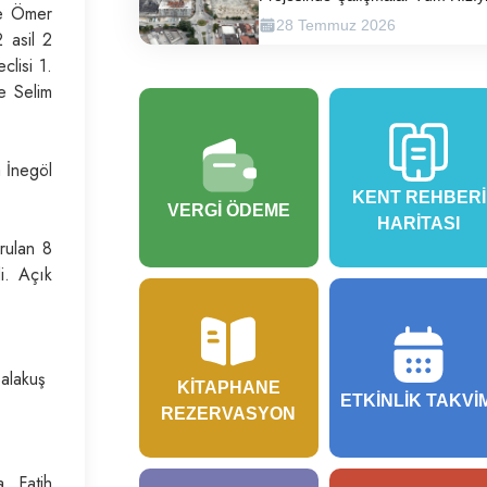
le Ömer
Sürüyor
28 Temmuz 2026
 asil 2
clisi 1.
le Selim
 İnegöl
KENT REHBERI
VERGI ÖDEME
HARITASI
rulan 8
i. Açık
alakuş
KITAPHANE
ETKINLIK TAKVI
REZERVASYON
, Fatih