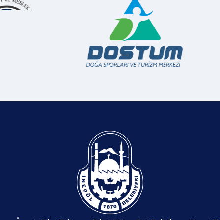
r. İnegösl’de üretilen pek çok
binlercesinin de hasarlı olması n
, Gastro İnegöl’de
sokakta kalan depremzede vatand
.İNEGÖL’E ÖZGÜ ÜRÜNLERİN
özel bir kampanya başlatıldı. Bö
URULAN ÖZEL STANTTA
tahliyelerin de yapılmaya başlam
negöl Belediyesi önderliğinde
nedeniyle, depremzedelerin gönü
iler Kooperatifi altında
vatandaşların eşyalı veya eşyası
 İnegöllü çiftçilerin markası
kış şartları bitene kadar misafir 
u meyve kuruları, İnegöl’ün
önemli bir çözüm olacağı ifade ed
ünleri; Cerrah Kuru Fasulyesi,
düşünceyle başlatılan “Kardeş E
ıkası, ceviz, hamur işi ürünler,
kampanyasında; “Benim eşyalı-e
kli Lokum, İnegöl Yaban Mersinli
evim var ve bir aile misafir edebi
şular, Kulaca Salçası ve daha
benim evim yok ama bir misafir a
n Gastro İnegöl’ün yerli ürünler
kirasını karşılayabilirim” diyenler
üketiciye sunuluyor. Aynı
https://forms.gle/oZrkjGswYnZKn6
egöl Belediyesi katkılarıyla Eyüp
üzerinden veya 153 Çözüm Merk
er markasının oluşturduğu
arayarak kayıt oluşturması iste
gü odunsu bitkiler kokulu İnegöl
VEREN KURUM, SİYASİ PARTİ 
ın da satışı buradan
STK’LARÖte yandan, kampanyay
.GASTRO İNEGÖL, “MUTFAKTA
veren kurum, kuruluş, siyasi part
E HAREKETİ”Belediye Başkanı
da açıklandı. Buna göre; İnegöl B
, 12-18 Aralık tarihleri arasında
AFAD, İHH, Kızılay, İTSO, MÜSİ