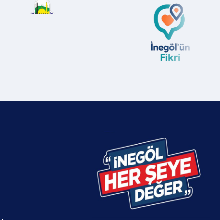
edeniyle,
görerek yıkılmıştı. Yıkılan duvarların tekrar
aşlar için
onarılmasıyla başlayan çalışmalar, sokakta
lgeden
aynı sorunun yeniden yaşanmaması için
ası
genel düzenleme ve onarım çalışmalarıyla
llü
sürüyor. Mevcut parke taşları sökülerek
z evlerinde
yerine su geçirmeyen beton kaplamalar
edilmesinin
yapılırken, 125 metrelik sokakta beton yol
ildi. Bu
kaplama çalışması da
v”
gerçekleştiriliyor.DEPREM BİZİM
şyasız
BÖLGEMİZİN DE BİR GERÇEĞİBelediye
lirim. Veya
Başkanı Alper Taban, bugün beraberindeki
ilenin
meclis üyeleriyle birlikte Serhat Sokakta
in
süren çalışmaları yerinde inceledi. Taban,
iu6 linki
vatandaşların sorunlarını da ilk ağızdan
ezini
dinleyerek istişarelerde bulundu. İnceleme
ndi.DESTEK
sonrası açıklama yapan Başkan Alper
VE
Taban, İzmir depremi hakkında da
a destek
konuşarak bağ sağlığı dileklerinde bulundu.
i ve STK’lar
Taban, “Bugün Yeni Mahalle Serhat
elediyesi,
Sokaktayız. Bölgemizde şehirleşme,
AD, İNDAK,
kentleşmeyle ilgili sorunlarla alakalı bugün