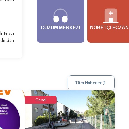
ÇÖZÜM MERKEZI
NÖBETÇI ECZAN
li Fevzi
rdından
Tüm Haberler
Genel