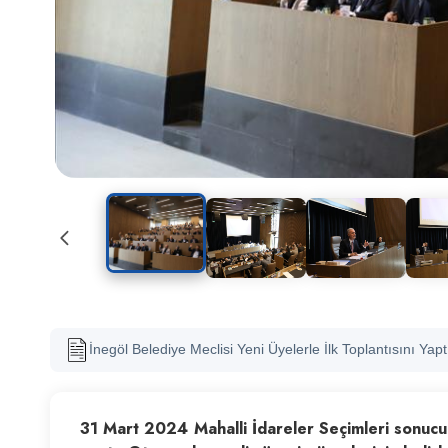
İnegöl Belediye Meclisi Yeni Üyelerle İlk Toplantısını Yap
31 Mart 2024 Mahalli İdareler Seçimleri sonucund