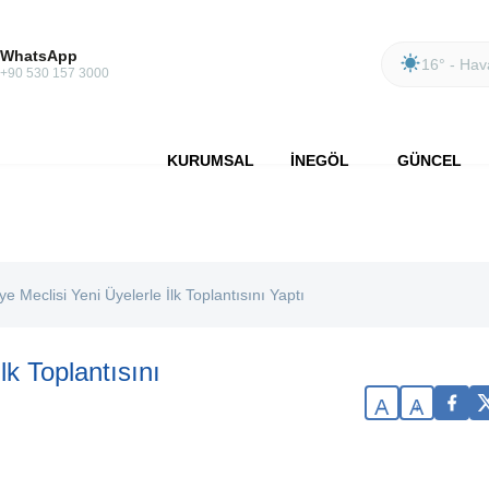
WhatsApp
16° - Hava
+90 530 157 3000
KURUMSAL
İNEGÖL
GÜNCEL
ye Meclisi Yeni Üyelerle İlk Toplantısını Yaptı
lk Toplantısını
A
A