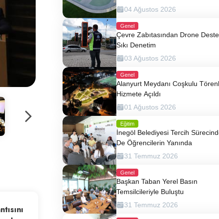
04 Ağustos 2026
Genel
Çevre Zabıtasından Drone Destek
Sıkı Denetim
03 Ağustos 2026
Genel
Alanyurt Meydanı Coşkulu Tören
Hizmete Açıldı
01 Ağustos 2026
Eğitim
İnegöl Belediyesi Tercih Sürecin
De Öğrencilerin Yanında
31 Temmuz 2026
Genel
Başkan Taban Yerel Basın
Temsilcileriyle Buluştu
31 Temmuz 2026
ntısını