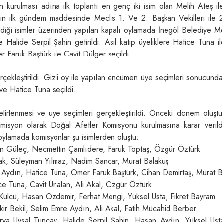
n kurulması adına ilk toplantı en genç iki isim olan Melih Ateş i
isin ilk gündem maddesinde Meclis 1. Ve 2. Başkan Vekilleri ile 2
erdiği isimler üzerinden yapılan kapalı oylamada İnegöl Belediye Me
e Halide Serpil Şahin getirildi. Asil katip üyeliklere Hatice Tuna i
r Faruk Baştürk ile Cavit Dülger seçildi.
ekleştirildi. Gizli oy ile yapılan encümen üye seçimleri sonucunda
ve Hatice Tuna seçildi.
lirlenmesi ve üye seçimleri gerçekleştirildi. Önceki dönem oluştu
misyon olarak Doğal Afetler Komisyonu kurulmasına karar verild
 oylamada komisyonlar şu isimlerden oluştu:
n Güleç, Necmettin Çamlıdere, Faruk Toptaş, Özgür Öztürk
ak, Süleyman Yılmaz, Nadim Sancar, Murat Balakuş
Aydın, Hatice Tuna, Ömer Faruk Baştürk, Cihan Demirtaş, Murat B
e Tuna, Cavit Ünalan, Ali Akal, Özgür Öztürk
 Külcü, Hasan Özdemir, Ferhat Mengi, Yüksel Usta, Fikret Bayram
kir Bekil, Selim Emre Aydın, Ali Akal, Fatih Mücahid Berber
ya Uysal Tuncay, Halide Serpil Şahin, Hasan Aydın, Yüksel Usta