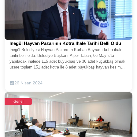
İnegöl Hayvan Pazarının Kotra İhale Tarihi Belli Oldu
İnegöl Belediyesi Hayvan Pazarının Kurban Bayramı kotra ihale
tarihi belli oldu. Belediye Başkanı Alper Taban, 06 Mayıs’ta
yapılacak ihalede 115 adet büyükbaş ve 36 adet küçükbaş olmak
üzere toplam 151 adet kotra ile 8 adet büyükbaş hayvan kesim
alanının satışa çıkacağını duyurdu.Bölgenin en büyük ve
potansiyeli yüksek hayvan pazarı olan İnegöl Hayvan Pazarında,
26 Nisan 2024
yaklaşan Kurban Bayramı öncesi hazırlıklar başladı. Modern,
tercih edilen, cazip ve ilgi gören bir hayvan pazarı olan İnegöl
Belediyesi Hayvan Pazarında her yıl olduğu gibi bu yıl da kotralara
Genel
ilginin yoğun olması bekleniyor. İnegöl Belediyesi, Hayvan
Pazarında bayram öncesi kotra satış ihalesinin tarihlerini de
belirledi. Kotra kiralama ihalesinin 06 Mayıs Pazartesi günü saat
10.00’da İnegöl Belediyesi Beşinci Mevsim Kültür Sanat Merkezi
Çok Amaçlı Salonunda açık arttırma usulü ile gerçekleştirileceği
duyuruldu.İnegöl Hayvan Pazarıyla ilgili yerleşim planı ve krokileri
vatandaşlar İnegöl Belediyesi web sayfası üzerinden ve Kiralama