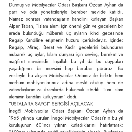
Durmuş ve Mobilyacılar Odası Başkanı Özcan Ayhan da
parti ve oda yöneticileriyle beraber mevlide katıldı.
Namaz sonrası vatandaşların kandilini kutlayan Başkan
Alper Taban, “İslam alemi için önemli gün ve gecelerin bir
arada bulunduğu mübarek üç ayların ikinci gecesinde
Regaip Kandiline erişmenin huzuru içerisindeyiz. İçinde;
Regaip, Miraç, Berat ve Kadir gecelerini bulunduran
mübarek üç aylar, İslam dünyası için sevinç, bereket ve
mağfiret mevsimidir. İnşallah bu yıl da bu duyguları
yaşadığımız bir mevsimi hep beraber görürüz. Bu
vesileyle bu akşam Mobilyacılar Odamız ile birlikte hem
merhum mobilyacılarımız adına mevlit okutup hem de
vatandaşlarımıza ikramlarda bulunmak istedik. Tüm İslam
aleminin kandilini kutluyorum” dedi.
“USTALARA SAYGI” SERGİSİ AÇILACAK
İnegöl Mobilyacılar Odası Başkanı Özcan Ayhan da
1965 yılında kurulan İnegöl Mobilyacılar Odası’nın bu yıl
kuruluşunun 60’ıncı yılının kutladıklarını hatırlatarak;