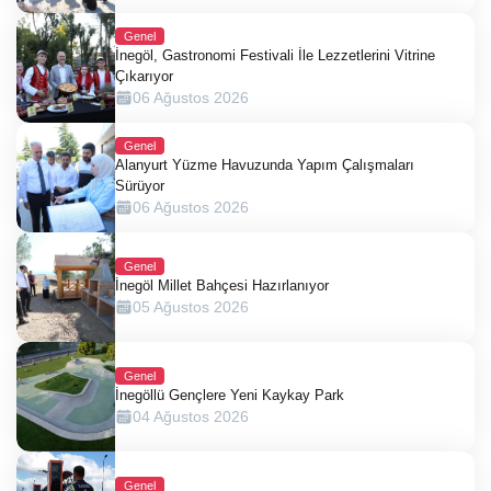
Genel
İnegöl, Gastronomi Festivali İle Lezzetlerini Vitrine
Çıkarıyor
06 Ağustos 2026
Genel
Alanyurt Yüzme Havuzunda Yapım Çalışmaları
Sürüyor
06 Ağustos 2026
Genel
İnegöl Millet Bahçesi Hazırlanıyor
05 Ağustos 2026
Genel
İnegöllü Gençlere Yeni Kaykay Park
04 Ağustos 2026
Genel