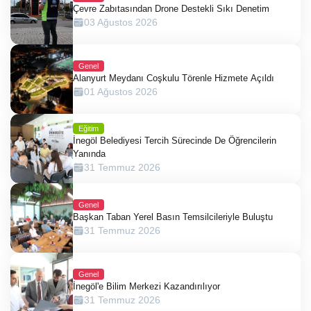
Çevre Zabıtasından Drone Destekli Sıkı Denetim
03 Ağustos 2026
Genel
Alanyurt Meydanı Coşkulu Törenle Hizmete Açıldı
01 Ağustos 2026
Eğitim
İnegöl Belediyesi Tercih Sürecinde De Öğrencilerin
Yanında
31 Temmuz 2026
Genel
Başkan Taban Yerel Basın Temsilcileriyle Buluştu
31 Temmuz 2026
Genel
İnegöl'e Bilim Merkezi Kazandırılıyor
31 Temmuz 2026