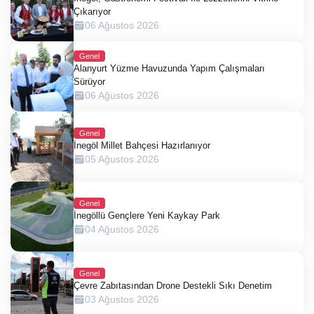
Çıkarıyor
06 Ağustos 2026
Genel
Alanyurt Yüzme Havuzunda Yapım Çalışmaları
Sürüyor
06 Ağustos 2026
Genel
İnegöl Millet Bahçesi Hazırlanıyor
05 Ağustos 2026
Genel
İnegöllü Gençlere Yeni Kaykay Park
04 Ağustos 2026
Genel
Çevre Zabıtasından Drone Destekli Sıkı Denetim
03 Ağustos 2026