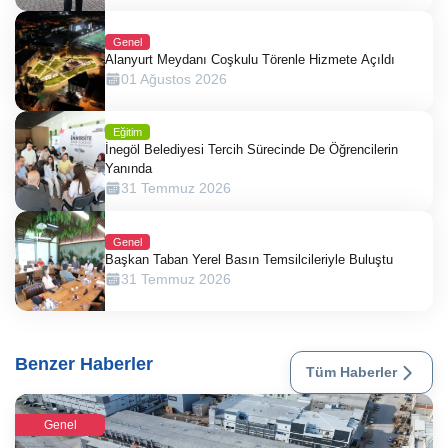
Genel
Alanyurt Meydanı Coşkulu Törenle Hizmete Açıldı
01 Ağustos 2026
Eğitim
İnegöl Belediyesi Tercih Sürecinde De Öğrencilerin
Yanında
31 Temmuz 2026
Genel
Başkan Taban Yerel Basın Temsilcileriyle Buluştu
31 Temmuz 2026
Benzer Haberler
Tüm Haberler
Genel