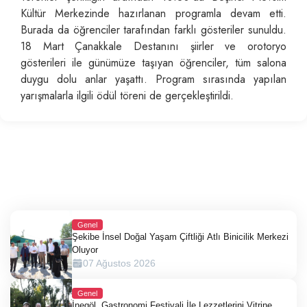
Kültür Merkezinde hazırlanan programla devam etti.
Burada da öğrenciler tarafından farklı gösteriler sunuldu.
18 Mart Çanakkale Destanını şiirler ve orotoryo
gösterileri ile günümüze taşıyan öğrenciler, tüm salona
duygu dolu anlar yaşattı. Program sırasında yapılan
yarışmalarla ilgili ödül töreni de gerçekleştirildi.
Genel
Şekibe İnsel Doğal Yaşam Çiftliği Atlı Binicilik Merkezi
Oluyor
07 Ağustos 2026
Genel
İnegöl, Gastronomi Festivali İle Lezzetlerini Vitrine