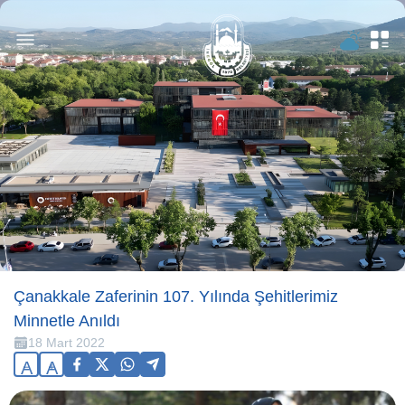
Çanakkale Zaferinin 107. Yılında Şehitlerimiz
Minnetle Anıldı
18 Mart 2022
A
A