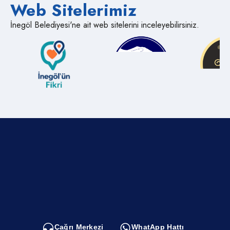
Web Sitelerimiz
MESAFELİ LOKMA İKRAMIBugün öğle namazı sonrası
vatandaşlara lokma ikramları gerçekleştirildi. Pandemi nedeniyle
İnegöl Belediyesi'ne ait web sitelerini inceleyebilirsiniz.
sosyal mesafe kurallarına da dikkat edilen dağıtımlarda, sosyal
mesafeye özen gösterildi.MEHTERAN KONSERİİkramlar devam
ederken, bir yandan da İnegöl Tarihi Mehteri cami bahçesinde
marşlarla kalabalık vatandaşlara hitaben mini bir konser verdi.
Ayasofya’nın yeniden ibadete açılmasının kutlandığı etkinlikte,
vatandaşlar büyük coşku yaşadı.Etkinlik sonrası bir açıklama
yapan İnegöl Belediye Başkanı Alper Taban, “İnegöl’ümüzün tarihi
mekanında, İshakpaşa Külliyesindeyiz. Tarihi günler yaşıyoruz.
Biliyorsunuz Ayasofya’nın ibadete açılmasıyla beraber bu yeniden
geri dönüş coşku ve memnuniyetle karşılandı. 1934 yılında alınan
bir kararla 86 yıldır ibadete kapalı olup müze olarak kullanılan bir
yerdi. Onun öncesinde de yaklaşık 481 yıl boyunca cami olarak,
ibadethane olarak kullanılan bir alandı. Sayın
Cumhurbaşkanımızın ferasetiyle, girişimleriyle, yapmış olduğu
çalışmalarla ibadete açılmış oldu. Bundan dolayı Sayın
Cumhurbaşkanımıza çok teşekkür ediyorum. Biz de bundan dolayı
bulunduğumuz tarihi mekan içerisinde Ayasofya’nın ibadete
açılışının mutluluğu ve sevinciyle yine fethin bir sembolü olan
mehterimizle küçük bir sunum, lokma ikramları yaptık. İnşallah en
kısa sürede Allah orada ibadet yapmayı herkese nasip etsin”
dedi.AK Parti İlçe Başkanı Mustafa Durmuş ise “Yaklaşık 6 asırdır
Çağrı Merkezi
WhatApp Hattı