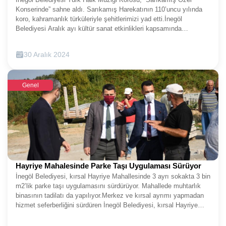
Konserinde” sahne aldı. Sarıkamış Harekatının 110’uncu yılında
koro, kahramanlık türküleriyle şehitlerimizi yad etti.İnegöl
Belediyesi Aralık ayı kültür sanat etkinlikleri kapsamında
Sarıkamış Harekatının 110’uncu yılı anısına özel bir program
düzenledi. İnegöl Belediyesi Türk Halk Müziği Korosu, Sarıkamış
30 Aralık 2024
Özel Konserinde kahramanlık türküleriyle sahne aldı. Allahuekber
dağlarında vatanı için mücadele ederken donarak şehadete ulaşan
askerlerimiz bu özel gecede yad edildi.Şef Yücel Düzel
Genel
yönetimindeki Türk Halk Müziği Korosu, seslendirdikleri
kahramanlık türküleriyle salondaki vatandaşlara unutulmaz bir
gece yaşattı. Belediye Başkan Yardımcısı Emin Dündar da
salonda konseri izleyen vatandaşlar arasında yerini aldı. İnegöl
Belediyesi halk dansları topluluğu ekibinin halk oyunları
gösterisiyle renk kattığı konserde, koro ve solo performanslar
alkış topladı. Konser sonunda Başkan Yardımcısı Emin Dündar,
Şef Yücel Düzel’e gecenin anısına hediye takdim etti.
Hayriye Mahalesinde Parke Taşı Uygulaması Sürüyor
İnegöl Belediyesi, kırsal Hayriye Mahallesinde 3 ayrı sokakta 3 bin
m2’lik parke taşı uygulamasını sürdürüyor. Mahallede muhtarlık
binasının tadilatı da yapılıyor.Merkez ve kırsal ayrımı yapmadan
hizmet seferberliğini sürdüren İnegöl Belediyesi, kırsal Hayriye
Mahallesinde iki ayrı koldan çalışma başlattı. Bir yandan köyün
üst mahallesinde ana yolları oluşturan 3 sokakta parke taşı