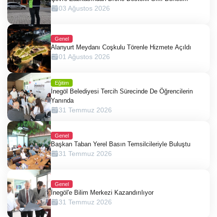
03 Ağustos 2026
Genel
Alanyurt Meydanı Coşkulu Törenle Hizmete Açıldı
01 Ağustos 2026
Eğitim
İnegöl Belediyesi Tercih Sürecinde De Öğrencilerin
Yanında
31 Temmuz 2026
Genel
Başkan Taban Yerel Basın Temsilcileriyle Buluştu
31 Temmuz 2026
Genel
İnegöl'e Bilim Merkezi Kazandırılıyor
31 Temmuz 2026