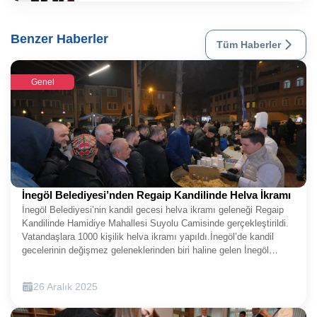
Benzer Haberler
Tüm Haberler
Genel
İnegöl Belediyesi’nden Regaip Kandilinde Helva İkramı
İnegöl Belediyesi’nin kandil gecesi helva ikramı geleneği Regaip
Kandilinde Hamidiye Mahallesi Suyolu Camisinde gerçekleştirildi.
Vatandaşlara 1000 kişilik helva ikramı yapıldı.İnegöl’de kandil
gecelerinin değişmez geleneklerinden biri haline gelen İnegöl
Belediyesi’nin helva ikramı, Regaip Kandilinde de devam etti. Her
kandilde yatsı namazı sonrası helva ikramları yapan İnegöl
26 Aralık 2025
Belediyesi, üç ayların müjdecisi olan Regaip Kandilinde Suyolu
Camisinde helva ikramları gerçekleştirdi.İnegöl Belediye Başkanı