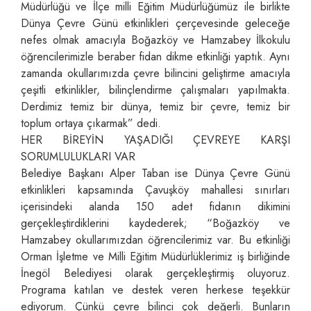
Müdürlüğü ve İlçe milli Eğitim Müdürlüğümüz ile birlikte
Dünya Çevre Günü etkinlikleri çerçevesinde geleceğe
nefes olmak amacıyla Boğazköy ve Hamzabey İlkokulu
öğrencilerimizle beraber fidan dikme etkinliği yaptık. Aynı
zamanda okullarımızda çevre bilincini geliştirme amacıyla
çeşitli etkinlikler, bilinçlendirme çalışmaları yapılmakta.
Derdimiz temiz bir dünya, temiz bir çevre, temiz bir
toplum ortaya çıkarmak” dedi.
HER BİREYİN YAŞADIĞI ÇEVREYE KARŞI
SORUMLULUKLARI VAR
Belediye Başkanı Alper Taban ise Dünya Çevre Günü
etkinlikleri kapsamında Çavuşköy mahallesi sınırları
içerisindeki alanda 150 adet fidanın dikimini
gerçekleştirdiklerini kaydederek; “Boğazköy ve
Hamzabey okullarımızdan öğrencilerimiz var. Bu etkinliği
Orman İşletme ve Milli Eğitim Müdürlüklerimiz iş birliğinde
İnegöl Belediyesi olarak gerçekleştirmiş oluyoruz.
Programa katılan ve destek veren herkese teşekkür
ediyorum. Çünkü çevre bilinci çok değerli. Bunların