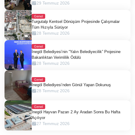
29 Temmuz 2026
Genel
Turgutalp Kentsel Dönüşüm Projesinde Çalışmalar
Tüm Hızıyla Sürüyor
28 Temmuz 2026
Genel
İnegöl Belediyesi’nin “Yalın Belediyecilik” Projesine
Bakanlıktan Verimlilik Ödülü
28 Temmuz 2026
Genel
İnegöl Belediyesi’nden Gönül Yapan Dokunuş
28 Temmuz 2026
Genel
İnegöl Hayvan Pazarı 2 Ay Aradan Sonra Bu Hafta
Açılıyor
27 Temmuz 2026