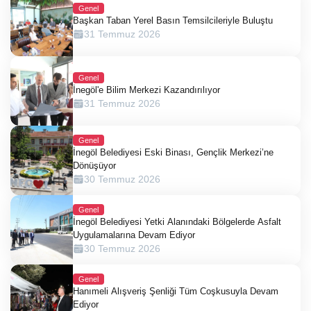
Genel
Başkan Taban Yerel Basın Temsilcileriyle Buluştu
31 Temmuz 2026
Genel
İnegöl'e Bilim Merkezi Kazandırılıyor
31 Temmuz 2026
Genel
İnegöl Belediyesi Eski Binası, Gençlik Merkezi’ne
Dönüşüyor
30 Temmuz 2026
Genel
İnegöl Belediyesi Yetki Alanındaki Bölgelerde Asfalt
Uygulamalarına Devam Ediyor
30 Temmuz 2026
Genel
Hanımeli Alışveriş Şenliği Tüm Coşkusuyla Devam
Ediyor