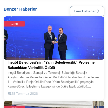
Benzer Haberler
Tüm Haberler
Genel
İnegöl Belediyesi’nin “Yalın Belediyecilik” Projesine
Bakanlıktan Verimlilik Ödülü
İnegöl Belediyesi, Sanayi ve Teknoloji Bakanlığı Stratejik
Araştırmalar ve Verimlilik Genel Müdürlüğü tarafından düzenlenen
11. Verimlilik Proje Ödülleri’nde “Yalın Belediyecilik” projesiyle
Kamu-Süreç İyileştirme kategorisinde ödüle layık görüldü.
Belediye Başkanı Alper Taban, Ankara’da düzenlenen törende
28 Temmuz 2026
ödülü Sanayi ve Teknoloji Bakanı Mehmet Fatih Kacır’dan
aldı.Sanayi ve Teknoloji Bakanlığı Stratejik Araştırmalar ve
Verimlilik Genel Müdürlüğü tarafından düzenlenen Verimlilik Proje