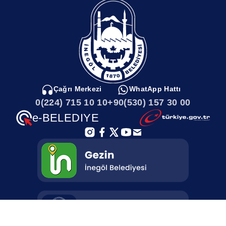
yaştan birey katılım gösterdi. Kaymakam Eren Arslan ve Belediye
Başkanı Alper Taban başta olmak üzere; ilçemizdeki siyasi parti
temsilcileri, sivil toplum kuruluşlarının Başkan, yönetici ve
mensupları ile vatandaşlar da programa katıldı. Bayrağını eline
alanın meydana koştuğu Demokrasi ve Milli Birlik Günü
etkinliklerinde; kadını erkeği, yaşlısı genci herkes birlik ve
beraberlik mesajları vererek caddeleri doldurdu.Eski adıyla
Belediye Meydanı olan Milli İrade Meydanında kurulan dev
sahnede gerçekleştirilen programda, İnegöl Belediyesi
Çağrı Merkezi
WhatApp Hattı
organizasyonuyla çeşitli etkinlikler gerçekleştirildi. Saygı Duruşu
0(224) 715 10 10
+90(530) 157 30 00
ve Kuran-ı Kerim tilavetiyle başlayan programda, Cumhurbaşkanı
Recep Tayyip Erdoğan’ın konuşması canlı olarak ilçe halkına
e-BELEDIYE
izletildi.AYNI DUYGU VE CESARETLE
MEYDANLARDAYIZAlanda toplanan vatandaşlara hitaben bir
konuşma yapan Belediye Başkanı Alper Taban, “Milletimizin
huzuruna, ülkemizin bütünlüğüne, devletin varlığına kast eden 15
Temmuz hain darbe girişiminin yıl dönümündeyiz. Hüznü, acıyı,
kederi ve aynı zamanda gururu yaşadığımız bir gündeyiz. Aynı
cesaret ve aynı duygularla meydanlardayız. Tıpkı 5 yıl önce
olduğu gibi bu gece yine demokrasinin kadim bekçileri olarak
meydanlardayız. 15 Temmuz’u unutmamak, unutturmamak adına
meydanları dolduran aziz milletimize teşekkür ediyorum”
dedi.TÜRK MİLLETİ, VATAN NASIL KORUNU