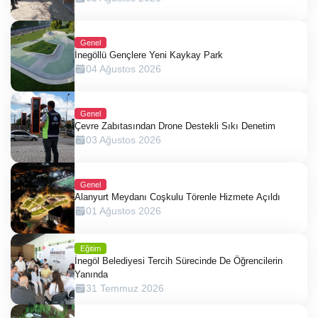
Genel
İnegöllü Gençlere Yeni Kaykay Park
04 Ağustos 2026
Genel
Çevre Zabıtasından Drone Destekli Sıkı Denetim
03 Ağustos 2026
Genel
Alanyurt Meydanı Coşkulu Törenle Hizmete Açıldı
01 Ağustos 2026
Eğitim
İnegöl Belediyesi Tercih Sürecinde De Öğrencilerin
Yanında
31 Temmuz 2026