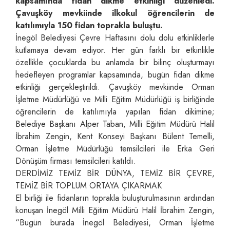
kapsamında fidan dikme etkinliği düzenledi.
Çavuşköy mevkiinde ilkokul öğrencilerin de
katılımıyla 150 fidan toprakla buluştu.
İnegöl Belediyesi Çevre Haftasını dolu dolu etkinliklerle
kutlamaya devam ediyor. Her gün farklı bir etkinlikle
özellikle çocuklarda bu anlamda bir bilinç oluşturmayı
hedefleyen programlar kapsamında, bugün fidan dikme
etkinliği gerçekleştirildi. Çavuşköy mevkiinde Orman
İşletme Müdürlüğü ve Milli Eğitim Müdürlüğü iş birliğinde
öğrencilerin de katılımıyla yapılan fidan dikimine;
Belediye Başkanı Alper Taban, Milli Eğitim Müdürü Halil
İbrahim Zengin, Kent Konseyi Başkanı Bülent Temelli,
Orman İşletme Müdürlüğü temsilcileri ile Erka Geri
Dönüşüm firması temsilcileri katıldı.
DERDİMİZ TEMİZ BİR DÜNYA, TEMİZ BİR ÇEVRE,
TEMİZ BİR TOPLUM ORTAYA ÇIKARMAK
El birliği ile fidanların toprakla buluşturulmasının ardından
konuşan İnegöl Milli Eğitim Müdürü Halil İbrahim Zengin,
“Bugün burada İnegöl Belediyesi, Orman İşletme