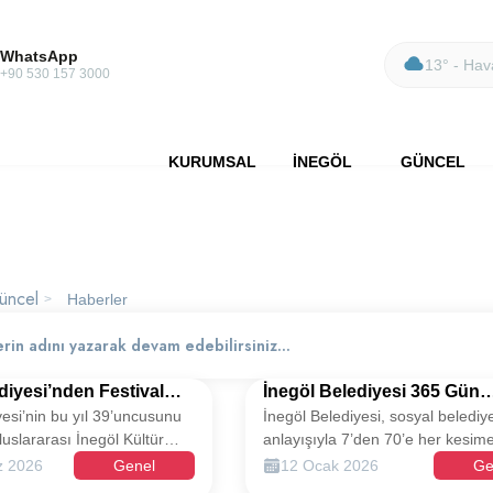
WhatsApp
13° - Hava
+90 530 157 3000
KURUMSAL
İNEGÖL
GÜNCEL
üncel
Haberler
>
diyesi’nden Festival
İnegöl Belediyesi 365 Gün
yesi’nin bu yıl 39’uncusunu
İnegöl Belediyesi, sosyal belediye
Otopark Düzenlemesi
Vatandaşının Yanında
uslararası İnegöl Kültür
anlayışıyla 7’den 70’e her kesim
li kapsamında, 13-19
dokunan hizmetlerini yılın 365 g
 2026
Genel
12 Ocak 2026
Ge
eri arasında Hikmet Şahin
kesintisiz olarak sürdürüyor. Sos