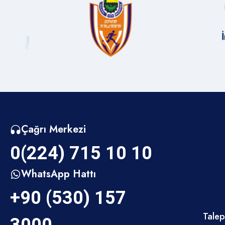
altyapılar ve
da sokaklar s
şeklini alaca
gelmedi, adım
konuştu.
Çağrı Merkezi
0(224) 715 10 10
WhatsApp Hattı
+90 (530) 157
Talep