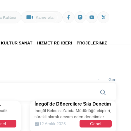
 Kalitesi
Kameralar
KÜLTÜR SANAT
HİZMET REHBERİ
PROJELERİMİZ
Geri
>
İnegöl’de Dönercilere Sıkı Denetim
cilik
İnegöl Beledisi Zabıta Müdürlüğü ekipleri,
e
sürekli olarak devam eden denetimler
ünü
kapsamında son olarak dönercileri
nel
12 Aralık 2025
Genel
yal
mercek altına aldı. Şehirdeki tüm döner