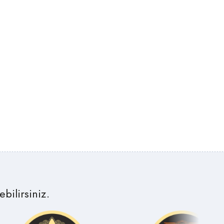
 ÖZEL
ve revize programına aldık. 34 farklı park
dımlar
alanında başta zemin iyileştirme olmak
steği
üzere kapsamlı bir bakım çalışması
şan bu
yaptık. 7500 m2’lik kauçuk alan zemini
arının
revize etmiş olduk. Ekipmanların
ması
bakımlarını yaparak kullanımları daha
İÇİN
güvenli hale getirdik. Bu çalışmamamız
eylerin
Mayıs ayında başlamıştı, Ağustos ayı
ğlamak
itibariyle de tamamlanmış oldu. Park
elsiz
revize çalışmalarının belediyemize olan
la hizmet
yaklaşık maliyeti ise 6 milyon TL” dedi.
sı
gücüyle
E TOPLUM
yapının
ile,
di. Aile
kalar,
bilirsiniz.
öl
 manevi