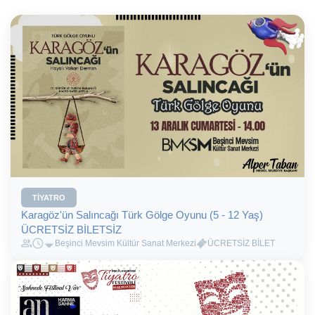
TIYATRO
Karagöz'ün Salıncağı Türk Gölge Oyunu (5 - 12 Yaş)
ÜCRETSİZ BİLETSİZ
Beşinci Mevsim Kültür Sanat Merkezi
ÜCRETSİZ BİLET