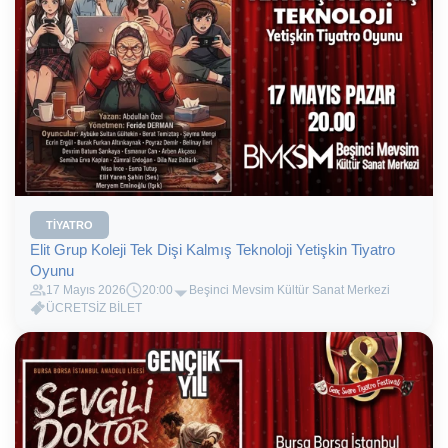
TIYATRO
Elit Grup Koleji Tek Dişi Kalmış Teknoloji Yetişkin Tiyatro
Oyunu
17 Mayıs 2026
20:00
Beşinci Mevsim Kültür Sanat Merkezi
ÜCRETSİZ BİLET