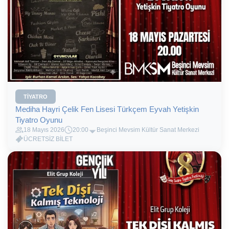
TIYATRO
Mediha Hayri Çelik Fen Lisesi Türkçem Eyvah Yetişkin
Tiyatro Oyunu
18 Mayıs 2026
20:00
Beşinci Mevsim Kültür Sanat Merkezi
ÜCRETSİZ BİLET