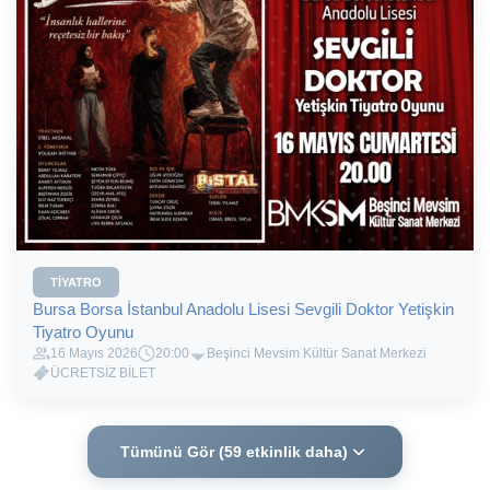
TIYATRO
Bursa Borsa İstanbul Anadolu Lisesi Sevgili Doktor Yetişkin
Tiyatro Oyunu
16 Mayıs 2026
20:00
Beşinci Mevsim Kültür Sanat Merkezi
ÜCRETSİZ BİLET
Tümünü Gör (59 etkinlik daha)