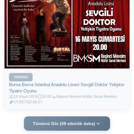
TIYATRO
Bursa Borsa İstanbul Anadolu Lisesi Sevgili Doktor Yetişkin
Tiyatro Oyunu
16 Mayıs 2026
20:00
Beşinci Mevsim Kültür Sanat Merkezi
ÜCRETSİZ BİLET
Tümünü Gör (59 etkinlik daha)