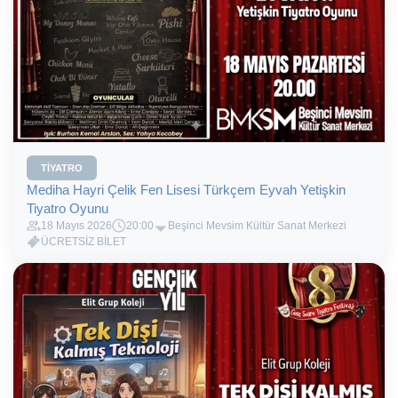
TIYATRO
Mediha Hayri Çelik Fen Lisesi Türkçem Eyvah Yetişkin
Tiyatro Oyunu
18 Mayıs 2026
20:00
Beşinci Mevsim Kültür Sanat Merkezi
ÜCRETSİZ BİLET