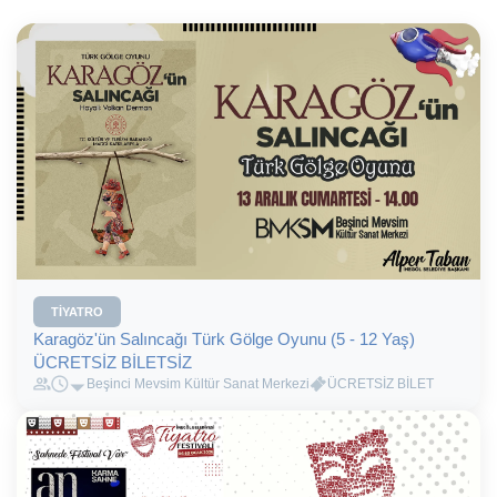
TIYATRO
Karagöz'ün Salıncağı Türk Gölge Oyunu (5 - 12 Yaş)
ÜCRETSİZ BİLETSİZ
Beşinci Mevsim Kültür Sanat Merkezi
ÜCRETSİZ BİLET