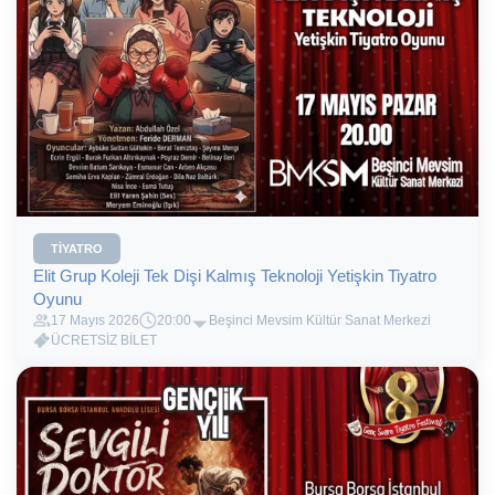
TIYATRO
Elit Grup Koleji Tek Dişi Kalmış Teknoloji Yetişkin Tiyatro
Oyunu
17 Mayıs 2026
20:00
Beşinci Mevsim Kültür Sanat Merkezi
ÜCRETSİZ BİLET