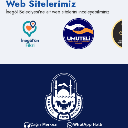
Web Sitelerimiz
İnegöl Belediyesi'ne ait web sitelerini inceleyebilirsiniz.
Çağrı Merkezi
WhatApp Hattı