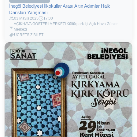
İnegöl Belediyesi İlkokullar Arası Altın Adımlar Halk
Dansları Yarışması
03 Mayıs 2025
17:00
AÇIKHAVA GÖSTERİ MERKEZİ Kültürpark İçi Açık Hava Gösteri
Merkezi
ÜCRETSİZ BİLET