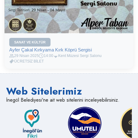
SANAT VE KÜLTÜR
Ayfer Çakal Kırkyama Kırk Köprü Sergisi
29 Nisan 2025
14:00
Kent Müzesi Sergi Salonu
ÜCRETSİZ BİLET
Web Sitelerimiz
İnegöl Belediyesi'ne ait web sitelerini inceleyebilirsiniz.