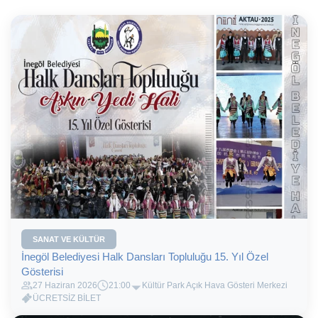
SANAT VE KÜLTÜR
İnegöl Belediyesi Halk Dansları Topluluğu 15. Yıl Özel
Gösterisi
27 Haziran 2026
21:00
Kültür Park Açık Hava Gösteri Merkezi
ÜCRETSİZ BİLET