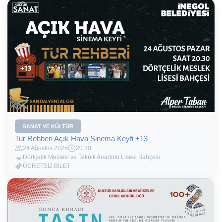
SANAT VE KÜLTÜR
Tur Rehberi Açık Hava Sinema Keyfi +13
24 Ağustos 2025
20:30
Dörtçelik Mesleki ve Teknik Anadolu Lisesi Bahçesi
ÜCRETSİZ BİLET